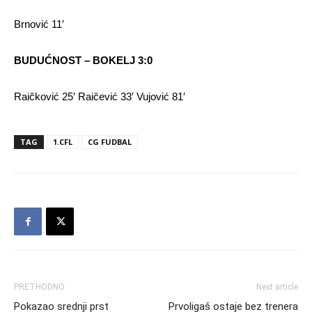
Brnović 11′
BUDUĆNOST – BOKELJ 3:0
Raičković 25′ Raičević 33′ Vujović 81′
TAG
1.CFL
CG FUDBAL
PRETHODNO
Next article
Pokazao srednji prst
Prvoligaš ostaje bez trenera