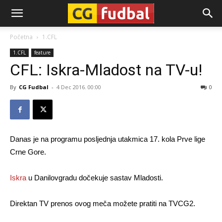
CG-
Početna
1.CFL
1.CFL
feature
Fudbal
CFL: Iskra-Mladost na TV-u!
By
CG Fudbal
-
4 Dec 2016. 00:00
0
Danas je na programu posljednja utakmica 17. kola Prve lige
Crne Gore.
Iskra
u Danilovgradu dočekuje sastav Mladosti.
Direktan TV prenos ovog meča možete pratiti na TVCG2.