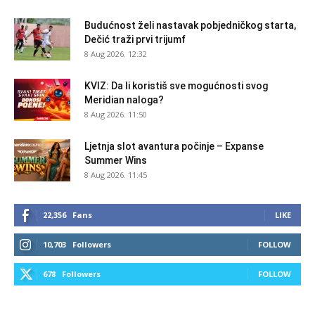
Budućnost želi nastavak pobjedničkog starta,
Dečić traži prvi trijumf
8 Aug 2026. 12:32
KVIZ: Da li koristiš sve mogućnosti svog
Meridian naloga?
8 Aug 2026. 11:50
Ljetnja slot avantura počinje – Expanse
Summer Wins
8 Aug 2026. 11:45
22,356
Fans
LIKE
10,703
Followers
FOLLOW
678
Followers
FOLLOW