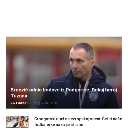
Brnović odnio bodove iz Podgorice: Đokaj heroj
Tuzana
CG Fudbal
-
8 Aug 2026. 22:00
Crnogorski duel na evropskoj sceni: Četiri naše
fudbalerke na dvije strane