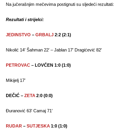
Na jučerašnjim mečevima postignuti su sljedeći rezultati:
Rezultati i strijelci:
JEDINSTVO
–
GRBALJ
2:2 (2:1)
Nikolić 14′ Šahman 22′ – Jablan 17′ Dragićević 82′
PETROVAC
– LOVĆEN 1:0 (1:0)
Mikijelj 17′
DEČIĆ –
ZETA
2:0 (0:0)
Đuranović 63′ Camaj 71′
RUDAR
–
SUTJESKA
1:0 (1:0)