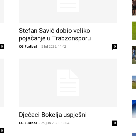
Stefan Savić dobio veliko
pojačanje u Trabzonsporu
CG Fudbal
-
5 Jul 2026. 11:42
0
0
Dječaci Bokelja uspješni
CG Fudbal
-
25 Jun 2026. 10:04
0
0