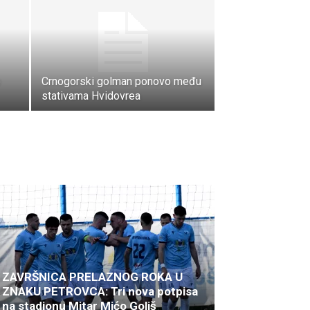
e
Crnogorski golman ponovo među
stativama Hvidovrea
ZAVRŠNICA PRELAZNOG ROKA U
ZNAKU PETROVCA: Tri nova potpisa
na stadionu Mitar Mićo Goliš