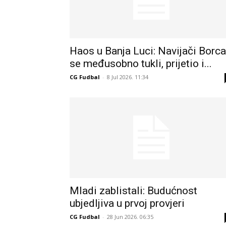
Haos u Banja Luci: Navijači Borca
se međusobno tukli, prijetio i...
CG Fudbal
-
8 Jul 2026. 11:34
Mladi zablistali: Budućnost
ubjedljiva u prvoj provjeri
CG Fudbal
-
28 Jun 2026. 06:35