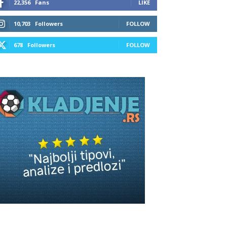
22,356
Fans
LIKE
10,703
Followers
FOLLOW
678
Followers
FOLLOW