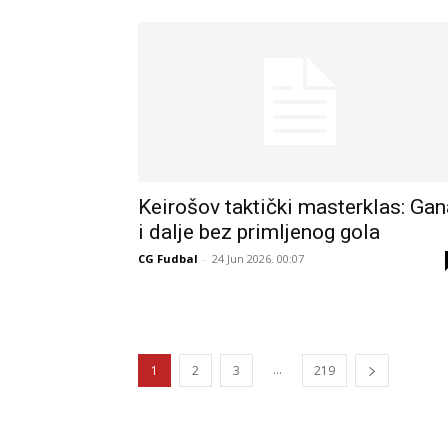
Keirošov taktički masterklas: Gan
i dalje bez primljenog gola
CG Fudbal
-
24 Jun 2026. 00:07
...
1
2
3
219