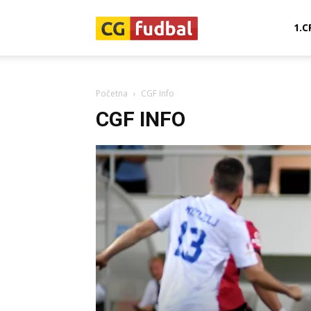
CG-
1.C
Fudbal
Početna
CGF Info
CGF INFO