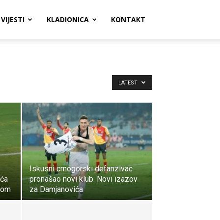
VIJESTI
KLADIONICA
KONTAKT
LATEST
Iskusni crnogorski defanzivac
ića
pronašao novi klub: Novi izazov
rom
za Damjanovića