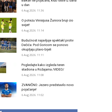
Balkan se pojačava, klub raste iz dana
u dan
6 Aug 2026. 11:36
O potezu Vinisijusa Žuniora bruji cio
svijet!
6 Aug 2026. 11:14
Budućnost najavljuje spektakl protiv
Dečića: Pod Goricom se ponovo
okupljaju plavo-bijeli
6 Aug 2026. 11:11
Pogledajte kako izgleda teren
stadiona u Rožajama /VIDEO/
6 Aug 2026. 11:08
ZVANIČNO: Jezero predstavilo novo
pojačanje!
6 Aug 2026. 11:02