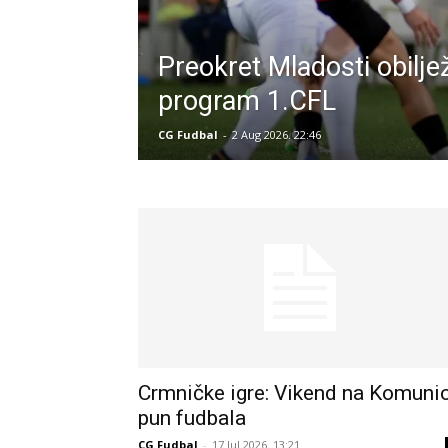
Preokret Mladosti obiljež
program 1.CFL
CG Fudbal
-
2 Aug 2026. 22:46
Crmničke igre: Vikend na Komunic
pun fudbala
CG Fudbal
-
17 Jul 2026. 13:21