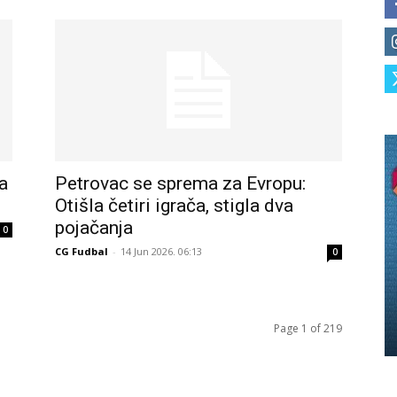
a
Petrovac se sprema za Evropu:
Otišla četiri igrača, stigla dva
pojačanja
0
CG Fudbal
-
14 Jun 2026. 06:13
0
Page 1 of 219