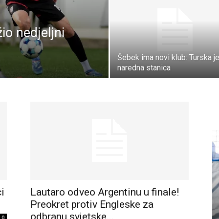
io nedjeljni
Šebek ima novi klub: Turska j
naredna stanica
i
Lautaro odveo Argentinu u finale!
Preokret protiv Engleske za
odbranu svjetske...
0