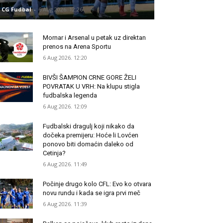
CG Fudbal
-
6 Aug 2026. 12:26
Mornar i Arsenal u petak uz direktan
prenos na Arena Sportu
6 Aug 2026. 12:20
BIVŠI ŠAMPION CRNE GORE ŽELI
POVRATAK U VRH: Na klupu stigla
fudbalska legenda
6 Aug 2026. 12:09
Fudbalski dragulj koji nikako da
dočeka premijeru: Hoće li Lovćen
ponovo biti domaćin daleko od
Cetinja?
6 Aug 2026. 11:49
Počinje drugo kolo CFL: Evo ko otvara
novu rundu i kada se igra prvi meč
6 Aug 2026. 11:39