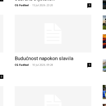
CG Fudbal
-
15 Jul 2026. 23:20
0
Budućnost napokon slavila
CG Fudbal
-
10 Jul 2026. 09:28
0
0