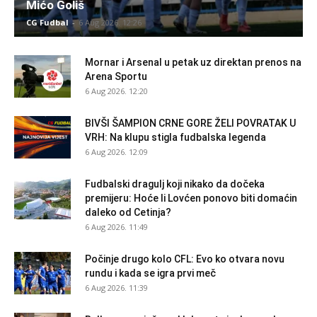
Mićo Goliš
CG Fudbal
-
6 Aug 2026. 12:26
Mornar i Arsenal u petak uz direktan prenos na
Arena Sportu
6 Aug 2026. 12:20
BIVŠI ŠAMPION CRNE GORE ŽELI POVRATAK U
VRH: Na klupu stigla fudbalska legenda
6 Aug 2026. 12:09
Fudbalski dragulj koji nikako da dočeka
premijeru: Hoće li Lovćen ponovo biti domaćin
daleko od Cetinja?
6 Aug 2026. 11:49
Počinje drugo kolo CFL: Evo ko otvara novu
rundu i kada se igra prvi meč
6 Aug 2026. 11:39