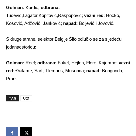
Golman:
Kordić;
odbrana:
Tučević,Lagator,Kopitović,Raspopović;
vezni red
: Hočko,
Kosović, Adžović, Janković;
napad:
Boljević i Jovović.
S druge strane, selektor Belgije Šifo odlučio se za sljedeću
jedanaestoricu:
Golman:
Roef;
odbrana:
Foket, Hejlen, Flore, Kajembe;
vezni
red
: Đuilame, Sart, Tilemans, Musonda;
napad:
Bongonda,
Prae.
TAG
U21