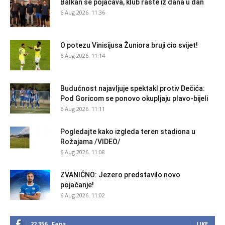
Balkan se pojačava, klub raste iz dana u dan
6 Aug 2026. 11:36
O potezu Vinisijusa Žuniora bruji cio svijet!
6 Aug 2026. 11:14
Budućnost najavljuje spektakl protiv Dečića:
Pod Goricom se ponovo okupljaju plavo-bijeli
6 Aug 2026. 11:11
Pogledajte kako izgleda teren stadiona u
Rožajama /VIDEO/
6 Aug 2026. 11:08
ZVANIČNO: Jezero predstavilo novo
pojačanje!
6 Aug 2026. 11:02
22,356
Fans
LIKE