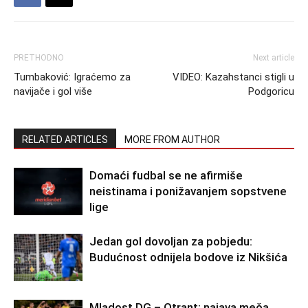
PRETHODNO
Next article
Tumbaković: Igraćemo za
VIDEO: Kazahstanci stigli u
navijače i gol više
Podgoricu
RELATED ARTICLES
MORE FROM AUTHOR
Domaći fudbal se ne afirmiše
neistinama i ponižavanjem sopstvene
lige
Jedan gol dovoljan za pobjedu:
Budućnost odnijela bodove iz Nikšića
Mladost DG – Otrant: najava meča