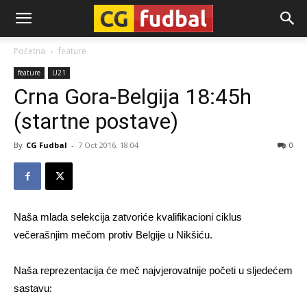
CG-
Početna
feature
feature
U21
Fudbal
Crna Gora-Belgija 18:45h
(startne postave)
By
CG Fudbal
-
7 Oct 2016. 18:04
0
Naša mlada selekcija zatvoriće kvalifikacioni ciklus
večerašnjim mečom protiv Belgije u Nikšiću.
Naša reprezentacija će meč najvjerovatnije početi u sljedećem
sastavu: