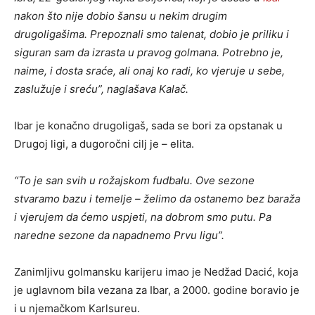
nakon što nije dobio šansu u nekim drugim
drugoligašima. Prepoznali smo talenat, dobio je priliku i
siguran sam da izrasta u pravog golmana. Potrebno je,
naime, i dosta sraće, ali onaj ko radi, ko vjeruje u sebe,
zaslužuje i sreću”, naglašava Kalač.
Ibar je konačno drugoligaš, sada se bori za opstanak u
Drugoj ligi, a dugoročni cilj je – elita.
“To je san svih u rožajskom fudbalu. Ove sezone
stvaramo bazu i temelje – želimo da ostanemo bez baraža
i vjerujem da ćemo uspjeti, na dobrom smo putu. Pa
naredne sezone da napadnemo Prvu ligu”.
Zanimljivu golmansku karijeru imao je Nedžad Dacić, koja
je uglavnom bila vezana za Ibar, a 2000. godine boravio je
i u njemačkom Karlsureu.