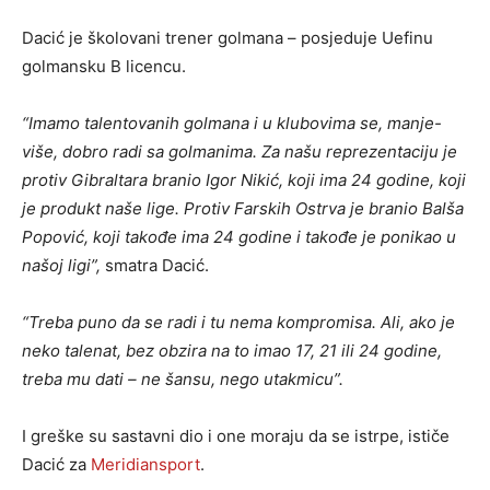
Dacić je školovani trener golmana – posjeduje Uefinu
golmansku B licencu.
“Imamo talentovanih golmana i u klubovima se, manje-
više, dobro radi sa golmanima. Za našu reprezentaciju je
protiv Gibraltara branio Igor Nikić, koji ima 24 godine, koji
je produkt naše lige. Protiv Farskih Ostrva je branio Balša
Popović, koji takođe ima 24 godine i takođe je ponikao u
našoj ligi”,
smatra Dacić.
“Treba puno da se radi i tu nema kompromisa. Ali, ako je
neko talenat, bez obzira na to imao 17, 21 ili 24 godine,
treba mu dati – ne šansu, nego utakmicu”.
I greške su sastavni dio i one moraju da se istrpe, ističe
Dacić za
Meridiansport
.