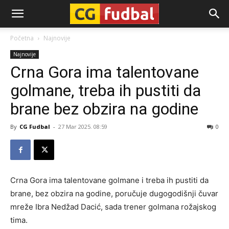
CG-
Početna
Najnovije
Najnovije
Fudbal
Crna Gora ima talentovane
golmane, treba ih pustiti da
brane bez obzira na godine
By
CG Fudbal
-
27 Mar 2025. 08:59
0
Crna Gora ima talentovane golmane i treba ih pustiti da
brane, bez obzira na godine, poručuje dugogodišnji čuvar
mreže Ibra Nedžad Dacić, sada trener golmana rožajskog
tima.