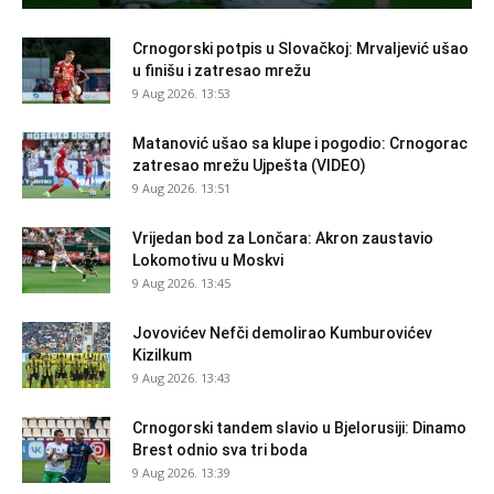
Crnogorski potpis u Slovačkoj: Mrvaljević ušao
u finišu i zatresao mrežu
9 Aug 2026. 13:53
Matanović ušao sa klupe i pogodio: Crnogorac
zatresao mrežu Ujpešta (VIDEO)
9 Aug 2026. 13:51
Vrijedan bod za Lončara: Akron zaustavio
Lokomotivu u Moskvi
9 Aug 2026. 13:45
Jovovićev Nefči demolirao Kumburovićev
Kizilkum
9 Aug 2026. 13:43
Crnogorski tandem slavio u Bjelorusiji: Dinamo
Brest odnio sva tri boda
9 Aug 2026. 13:39