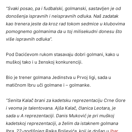
“Svaki posao, pa i fudbalski, golmanski, sastavljen je od
donošenja ispravnih i neispravnih odluka. Naš zadatak
kao trenera jeste da kroz rad tokom sedmice u klubovima
pomognemo golmanima da u toj milisekudni donesu što
više ispravnih odluka”.
Pod Dacićevom rukom stasavaju dobri golmani, kako u
muškoj tako i u ženskoj konkurenciji.
Bio je trener golmana Jedinstva u Prvoj ligi, sada u
matičnom Ibru uči golmane i – golmanke.
“Senita Kalač brani za kadetsku reprezentaciju Crne Gore
i veoma je talentovana. Ajša Kalač, članica Leotara, je
sada u A reprezentaciji. Danis Muković je pri muškoj
kadetskoj reprezentaciji, a želim da istaknem golmana
Ibra, 22-godišnjeg Rajka Boljevića, koji je došao u
Ibar