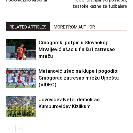
FSCG kaznio Arsenal
FSCG: Disciplinski postupci,
žestoke kazne za fudbalere
RELATED ARTICLES
MORE FROM AUTHOR
Crnogorski potpis u Slovačkoj:
Mrvaljević ušao u finišu i zatresao
mrežu
Matanović ušao sa klupe i pogodio:
Crnogorac zatresao mrežu Ujpešta
(VIDEO)
Jovovićev Nefči demolirao
Kumburovićev Kizilkum