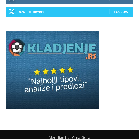
678
Followers
FOLLOW
Meridian bet Crna Gora