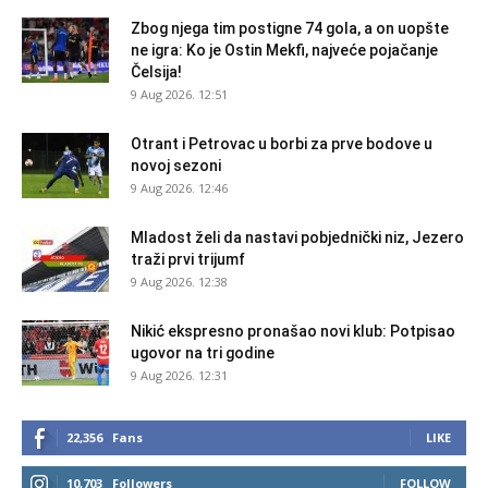
Zbog njega tim postigne 74 gola, a on uopšte
ne igra: Ko je Ostin Mekfi, najveće pojačanje
Čelsija!
9 Aug 2026. 12:51
Otrant i Petrovac u borbi za prve bodove u
novoj sezoni
9 Aug 2026. 12:46
Mladost želi da nastavi pobjednički niz, Jezero
traži prvi trijumf
9 Aug 2026. 12:38
Nikić ekspresno pronašao novi klub: Potpisao
ugovor na tri godine
9 Aug 2026. 12:31
22,356
Fans
LIKE
10,703
Followers
FOLLOW