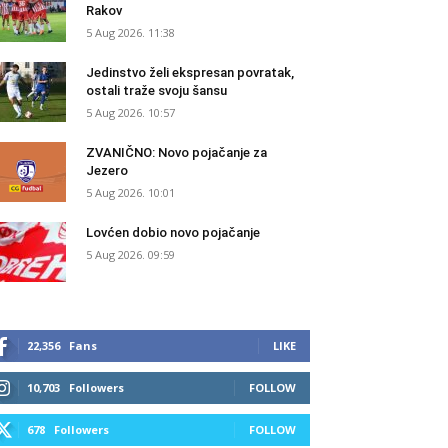
Rakov
5 Aug 2026. 11:38
Jedinstvo želi ekspresan povratak,
ostali traže svoju šansu
5 Aug 2026. 10:57
ZVANIČNO: Novo pojačanje za
Jezero
5 Aug 2026. 10:01
Lovćen dobio novo pojačanje
5 Aug 2026. 09:59
22,356
Fans
LIKE
10,703
Followers
FOLLOW
678
Followers
FOLLOW