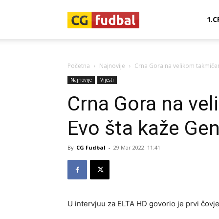
CG-
1.C
Fudbal
Početna
Najnovije
Crna Gora na velikom takmičen
Najnovije
Vijesti
Crna Gora na ve
Evo šta kaže Gen
By
CG Fudbal
-
29 Mar 2022. 11:41
U intervjuu za ELTA HD govorio je prvi čovj