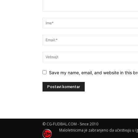
Save my name, email, and website in this br
© CG-FUDBAL.COM - Since 2010
Maloletnicima je zabranjeno da učestvuju u ig