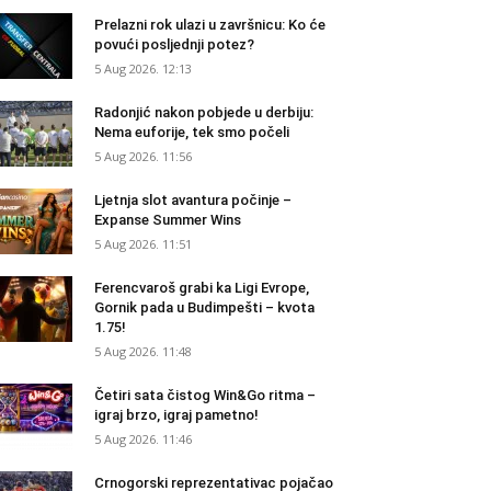
Prelazni rok ulazi u završnicu: Ko će
povući posljednji potez?
5 Aug 2026. 12:13
Radonjić nakon pobjede u derbiju:
Nema euforije, tek smo počeli
5 Aug 2026. 11:56
Ljetnja slot avantura počinje –
Expanse Summer Wins
5 Aug 2026. 11:51
Ferencvaroš grabi ka Ligi Evrope,
Gornik pada u Budimpešti – kvota
1.75!
5 Aug 2026. 11:48
Četiri sata čistog Win&Go ritma –
igraj brzo, igraj pametno!
5 Aug 2026. 11:46
Crnogorski reprezentativac pojačao