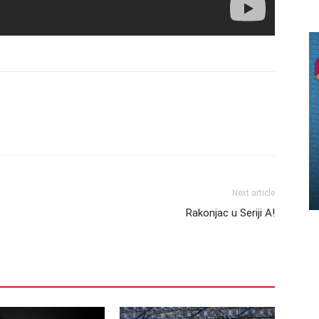
Next article
Rakonjac u Seriji A!