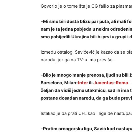
Govorio je o tome šta je CG falilo za plasma
–
Mi smo bili dosta blizu par puta, ali mali 
nam je ta jedna pobjeda u nekim određenim 
smo pobijedili Ukrajinu bili bi prvi u grupi i 
Između ostalog, Savićević je kazao da se p
narodu, jer ga na TV-u ima previše.
–
Bilo je mnogo manje prenosa, ljudi su bili 
Barselona, Milan-
Inter
ili
Juventus
–
Roma
…
željan da vidiš jednu utakmicu, sad ih ima t
postane dosadan narodu, da ga bude prev
Istakao je da prati CFL kao i lige đe nastupau
–
Pratim crnogorsku ligu, Savić kad nastupa 