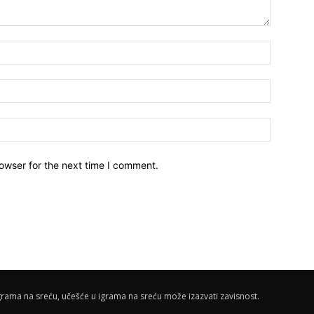
owser for the next time I comment.
rama na sreću, učešće u igrama na sreću može izazvati zavisnost.