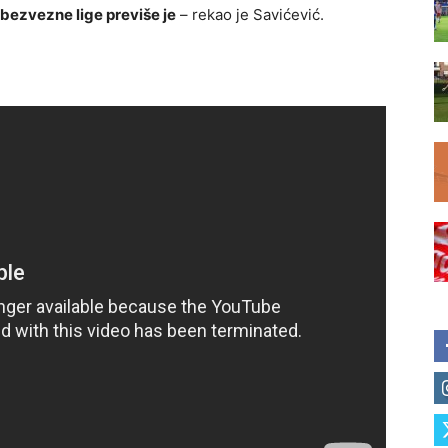
 bezvezne lige previše je
– rekao je Savićević.