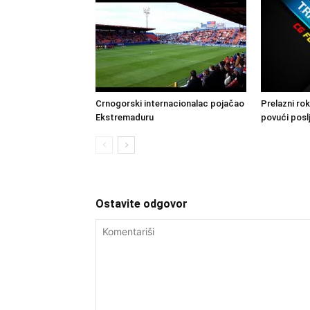
Crnogorski internacionalac pojačao
Prelazni rok
Ekstremaduru
povući posl
Ostavite odgovor