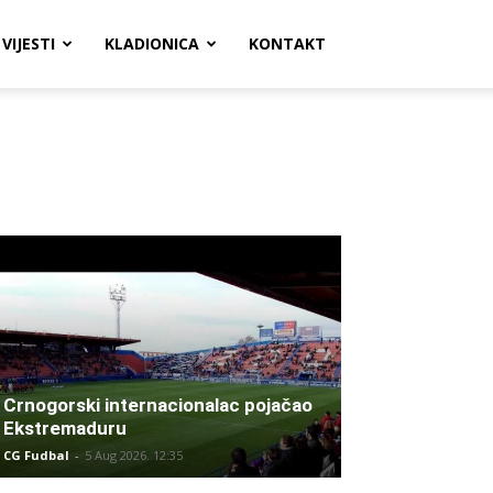
VIJESTI
KLADIONICA
KONTAKT
Crnogorski internacionalac pojačao
Ekstremaduru
CG Fudbal
-
5 Aug 2026. 12:35