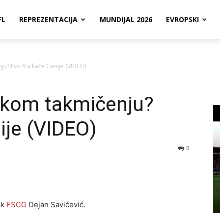
FL
REPREZENTACIJA
MUNDIJAL 2026
EVROPSKI
ju? Evo šta kaže Genije (VIDEO)
likom takmičenju?
ije (VIDEO)
0
ek
FSCG
Dejan Savićević.