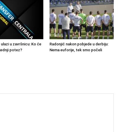
 ulazi u završnicu: Ko će
Radonjić nakon pobjede u derbiju:
jednji potez?
Nema euforije, tek smo počeli