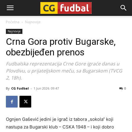
CG-
Početna
Najnovije
Najnovije
Fudbal
Crna Gora protiv Bugarske,
obezbijeđen prenos
Fudbalska reprezentacija Crne Gore igraće danas u
Plovdivu, u prijateljskom meču, sa Bugarskom (TVCG
2, 18h).
By
CG Fudbal
-
1 Jun 2026. 09:47
0
Ognjen Gašević jedini je igrač iz tabora „sokola“ koji
nastupa za Bugarski klub – CSKA 1948 – i koji dobro