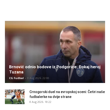
Brnović odnio bodove iz Podgorice: Đokaj heroj
Tuzana
CG Fudbal
-
8 Aug 2026. 22:00
Crnogorski duel na evropskoj sceni: Četiri naše
fudbalerke na dvije strane
8 Aug 2026. 18:22