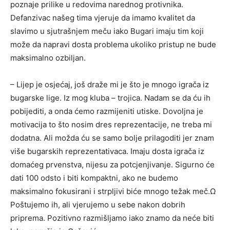
poznaje prilike u redovima narednog protivnika.
Defanzivac našeg tima vjeruje da imamo kvalitet da
slavimo u sjutrašnjem meču iako Bugari imaju tim koji
može da napravi dosta problema ukoliko pristup ne bude
maksimalno ozbiljan.
– Lijep je osjećaj, još draže mi je što je mnogo igrača iz
bugarske lige. Iz mog kluba – trojica. Nadam se da ću ih
pobijediti, a onda ćemo razmijeniti utiske. Dovoljna je
motivacija to što nosim dres reprezentacije, ne treba mi
dodatna. Ali možda ću se samo bolje prilagoditi jer znam
više bugarskih reprezentativaca. Imaju dosta igrača iz
domaćeg prvenstva, nijesu za potcjenjivanje. Sigurno će
dati 100 odsto i biti kompaktni, ako ne budemo
maksimalno fokusirani i strpljivi biće mnogo težak meč.Ω
Poštujemo ih, ali vjerujemo u sebe nakon dobrih
priprema. Pozitivno razmišljamo iako znamo da neće biti