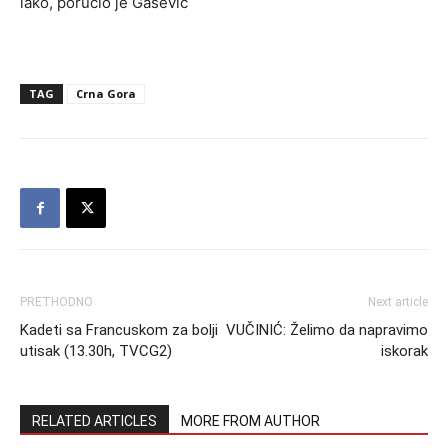
lako, poručio je Gašević
TAG
Crna Gora
PRETHODNO
Next article
Kadeti sa Francuskom za bolji
VUČINIĆ: Želimo da napravimo
utisak (13.30h, TVCG2)
iskorak
RELATED ARTICLES
MORE FROM AUTHOR