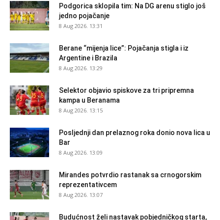
Podgorica sklopila tim: Na DG arenu stiglo još
jedno pojačanje
8 Aug 2026. 13:31
Berane “mijenja lice”: Pojačanja stigla i iz
Argentine i Brazila
8 Aug 2026. 13:29
Selektor objavio spiskove za tri pripremna
kampa u Beranama
8 Aug 2026. 13:15
Posljednji dan prelaznog roka donio nova lica u
Bar
8 Aug 2026. 13:09
Mirandes potvrdio rastanak sa crnogorskim
reprezentativcem
8 Aug 2026. 13:07
Budućnost želi nastavak pobjedničkog starta,