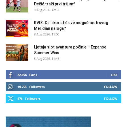
Dečić traži prvi trijumf
8 Aug 2026. 12:32
KVIZ: Da li koristiš sve mogućnosti svog
Meridian naloga?
8 Aug 2026. 11:50
Ljetnja slot avantura počinje – Expanse
Summer Wins
8 Aug 2026. 11:45
22,356
Fans
LIKE
10,703
Followers
FOLLOW
678
Followers
FOLLOW