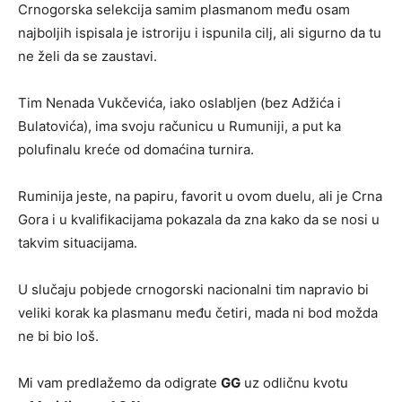
Crnogorska selekcija samim plasmanom među osam
najboljih ispisala je istroriju i ispunila cilj, ali sigurno da tu
ne želi da se zaustavi.
Tim Nenada Vukčevića, iako oslabljen (bez Adžića i
Bulatovića), ima svoju računicu u Rumuniji, a put ka
polufinalu kreće od domaćina turnira.
Ruminija jeste, na papiru, favorit u ovom duelu, ali je Crna
Gora i u kvalifikacijama pokazala da zna kako da se nosi u
takvim situacijama.
U slučaju pobjede crnogorski nacionalni tim napravio bi
veliki korak ka plasmanu među četiri, mada ni bod možda
ne bi bio loš.
Mi vam predlažemo da odigrate
GG
uz odličnu kvotu