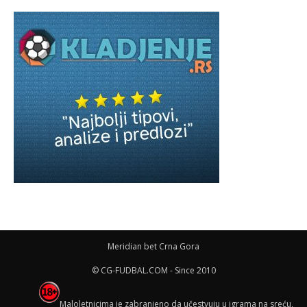
Meridian bet Crna Gora
© CG-FUDBAL.COM - Since 2010
Maloletnicima je zabranjeno da učestvuju u igrama na sreću,