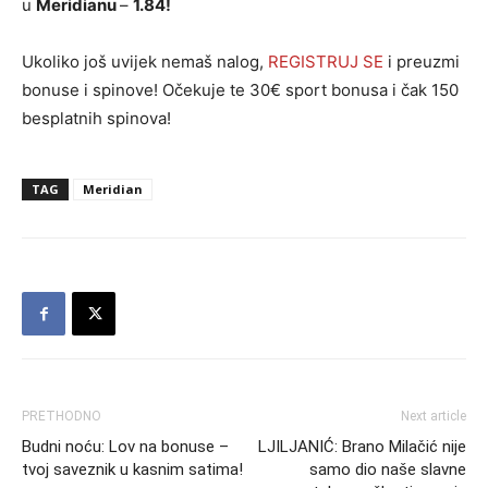
u
Meridianu
–
1.84!
Ukoliko još uvijek nemaš nalog,
REGISTRUJ SE
i preuzmi
bonuse i spinove! Očekuje te 30€ sport bonusa i čak 150
besplatnih spinova!
TAG
Meridian
PRETHODNO
Next article
Budni noću: Lov na bonuse –
LJILJANIĆ: Brano Milačić nije
tvoj saveznik u kasnim satima!
samo dio naše slavne