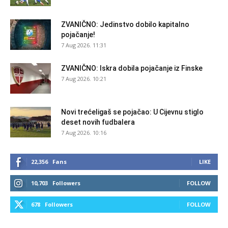
ZVANIČNO: Jedinstvo dobilo kapitalno
pojačanje!
7 Aug 2026. 11:31
ZVANIČNO: Iskra dobila pojačanje iz Finske
7 Aug 2026. 10:21
Novi trećeligaš se pojačao: U Cijevnu stiglo
deset novih fudbalera
7 Aug 2026. 10:16
22,356
Fans
LIKE
10,703
Followers
FOLLOW
678
Followers
FOLLOW