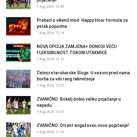
pojačanje!
7 Aug 2026. 12:40
Prebaci u vikend mod: Happy Hour formula za
petak popodne
7 Aug 2026. 12:14
NOVA OPCIJA ZAMJENA+ DONOSI VEĆU
FLEKSIBILNOST TOKOM UTAKMICE
7 Aug 2026. 12:13
Čelnici starobarske Sloge: U sezoni pred nama
borba za viši rang takmičenja
7 Aug 2026. 12:09
ZVANIČNO: Bokelj dobio veliko pojačanje u
napadu
7 Aug 2026. 12:05
ZVANIČNO: Otrant angažovao novo pojačanje!
7 Aug 2026. 11:36