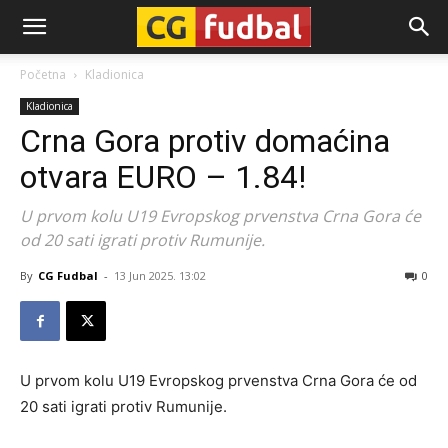
CG-
Početna
Kladionica
Kladionica
Fudbal
Crna Gora protiv domaćina
otvara EURO – 1.84!
U prvom kolu U19 Evropskog prvenstva Crna Gora će
od 20 sati igrati protiv Rumunije.
By
CG Fudbal
-
13 Jun 2025. 13:02
0
U prvom kolu U19 Evropskog prvenstva Crna Gora će od
20 sati igrati protiv Rumunije.