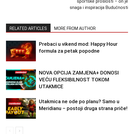
sportske prošlosti – on je
snaga i inspiracija Budućnosti
RELATED ARTICLES
MORE FROM AUTHOR
Prebaci u vikend mod: Happy Hour
formula za petak popodne
NOVA OPCIJA ZAMJENA+ DONOSI
VEĆU FLEKSIBILNOST TOKOM
UTAKMICE
Utakmica ne ode po planu? Samo u
Meridianu – postoji druga strana priče!