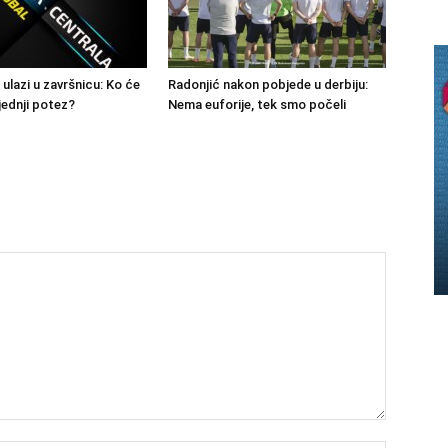
 ulazi u završnicu: Ko će
Radonjić nakon pobjede u derbiju:
jednji potez?
Nema euforije, tek smo počeli