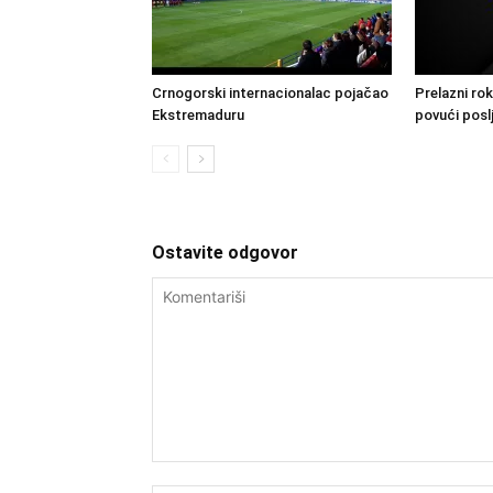
Crnogorski internacionalac pojačao
Prelazni rok
Ekstremaduru
povući posl
Ostavite odgovor