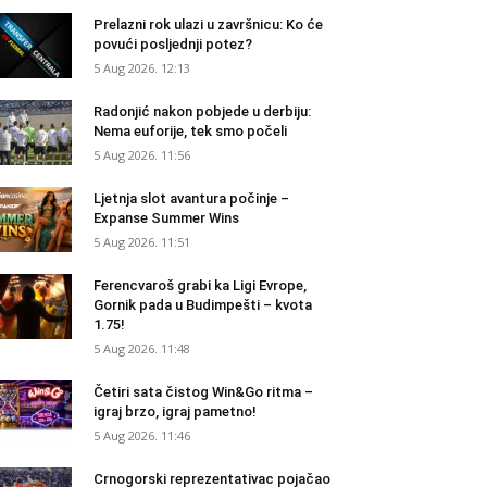
Prelazni rok ulazi u završnicu: Ko će
povući posljednji potez?
5 Aug 2026. 12:13
Radonjić nakon pobjede u derbiju:
Nema euforije, tek smo počeli
5 Aug 2026. 11:56
Ljetnja slot avantura počinje –
Expanse Summer Wins
5 Aug 2026. 11:51
Ferencvaroš grabi ka Ligi Evrope,
Gornik pada u Budimpešti – kvota
1.75!
5 Aug 2026. 11:48
Četiri sata čistog Win&Go ritma –
igraj brzo, igraj pametno!
5 Aug 2026. 11:46
Crnogorski reprezentativac pojačao