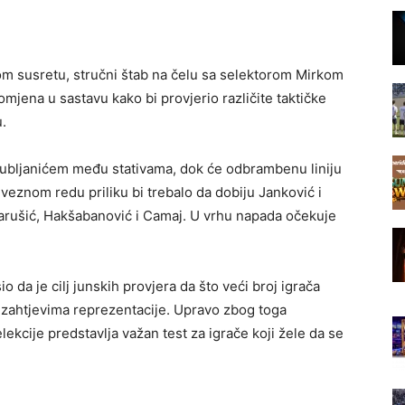
 susretu, stručni štab na čelu sa selektorom Mirkom
mjena u sastavu kako bi provjerio različite taktičke
.
Dubljanićem među stativama, dok će odbrambenu liniju
U veznom redu priliku bi trebalo da dobiju Janković i
Marušić, Hakšabanović i Camaj. U vrhu napada očekuje
da je cilj junskih provjera da što veći broj igrača
 zahtjevima reprezentacije. Upravo zbog toga
lekcije predstavlja važan test za igrače koji žele da se