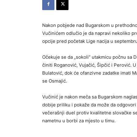
Nakon pobjede nad Bugarskom u prethodnom
Vučinićem odlučio je da napravi nekoliko pro
opcije pred početak Lige nacija u septembru
Očekuje se da „sokoli“ utakmicu počnu sa 
činiti Roganović, Vujačić, Šipčić i Perović. 
Bulatović, dok će ofanzivne zadatke imati 
se Osmajić.
Vučinić je nakon meča sa Bugarskom naglasio 
dobije priliku i pokaže da može da odgovori
večerašnji duel protiv kvalitetne slovačke se
nametnu u borbi za mjesto u timu.