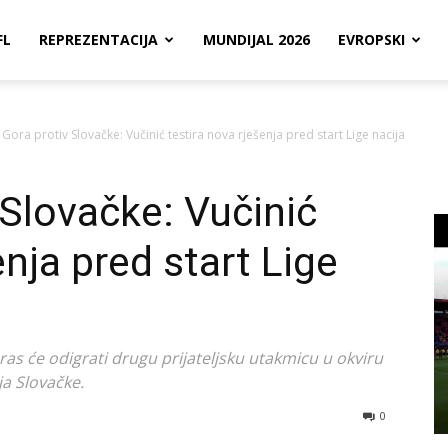
FL
REPREZENTACIJA
MUNDIJAL 2026
EVROPSKI
Gora protiv Slovačke: Vučinić testira nova rješenja pred start Lige nacija
 Slovačke: Vučinić
enja pred start Lige
as će odigrati drugu prijateljsku utakmicu u okviru
ija Slovačke.
0