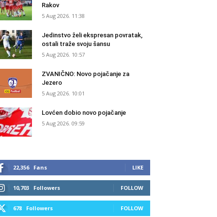
Rakov
5 Aug 2026. 11:38
Jedinstvo želi ekspresan povratak,
ostali traže svoju šansu
5 Aug 2026. 10:57
ZVANIČNO: Novo pojačanje za
Jezero
5 Aug 2026. 10:01
Lovćen dobio novo pojačanje
5 Aug 2026. 09:59
22,356
Fans
LIKE
10,703
Followers
FOLLOW
678
Followers
FOLLOW