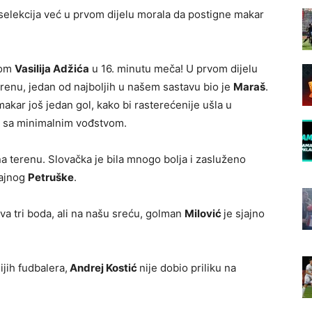
 selekcija već u prvom dijelu morala da postigne makar
lom
Vasilija Adžića
u 16. minutu meča! U prvom dijelu
erenu, jedan od najboljih u našem sastavu bio je
Maraš
.
akar još jedan gol, kako bi rasterećenije ušla u
o sa minimalnim vođstvom.
 terenu. Slovačka je bila mnogo bolja i zasluženo
jajnog
Petruške
.
sva tri boda, ali na našu sreću, golman
Milović
je sjajno
jih fudbalera,
Andrej Kostić
nije dobio priliku na