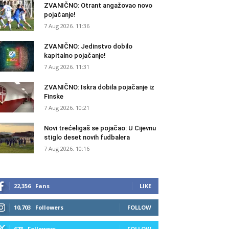
ZVANIČNO: Otrant angažovao novo
pojačanje!
7 Aug 2026. 11:36
ZVANIČNO: Jedinstvo dobilo
kapitalno pojačanje!
7 Aug 2026. 11:31
ZVANIČNO: Iskra dobila pojačanje iz
Finske
7 Aug 2026. 10:21
Novi trećeligaš se pojačao: U Cijevnu
stiglo deset novih fudbalera
7 Aug 2026. 10:16
22,356
Fans
LIKE
10,703
Followers
FOLLOW
678
Followers
FOLLOW