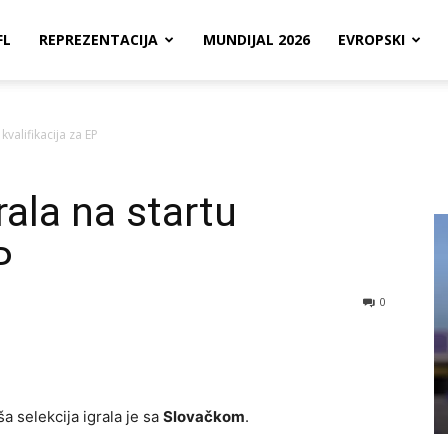
FL
REPREZENTACIJA
MUNDIJAL 2026
EVROPSKI
kvalifikacija za EP
ala na startu
P
0
ša selekcija igrala je sa
Slovačkom
.