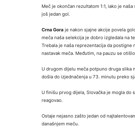
Meč je okončan rezultatom 1:1, iako je naša
još jedan gol.
Crna Gora
je nakon sjajne akcije povela go
meča naša selekcija je dobro izgledala na t
Trebala je naša reprezentacija da postigne m
nastavak meča. Međutim, na pauzu se otišl
U drugom dijelu meča potpuno druga slika na
došla do izjednačenja u 73. minutu preko s
U finišu prvog dijela, Slovačka je mogla do 
reagovao.
Ostaje nejasno zašto jedan od najtalentovani
današnjem meču.