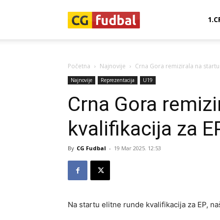
CG-
1.C
Fudbal
Početna
Najnovije
Crna Gora remizirala na startu 
Najnovije
Reprezentacija
U19
Crna Gora remizir
kvalifikacija za E
By
CG Fudbal
-
19 Mar 2025. 12:53
Na startu elitne runde kvalifikacija za EP, na