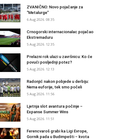
ZVANIČNO: Novo pojačanje za
“Metalurge”
6 Aug 2026. 08:35
Crnogorski internacionalac pojačao
Ekstremaduru
5 Aug 2026. 12:35
Prelazni rok ulazi u završnicu: Ko će
povući posljednji potez?
5 Aug 2026. 12:13
Radonjić nakon pobjede u derbiju:
Nema euforije, tek smo počeli
5 Aug 2026. 11:56
Ljetnja slot avantura počinje –
Expanse Summer Wins
5 Aug 2026. 11:51
Ferencvaroš grabi ka Ligi Evrope,
Gornik pada u Budimpešti – kvota