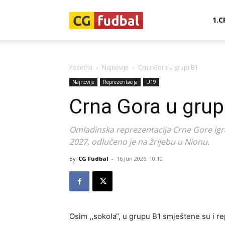
CG-
1.C
Fudbal
Početna
Najnovije
Crna Gora u grupi B1
Najnovije
Reprezentacija
U19
Crna Gora u grup
Omladinska reprezentacija Crne Gore igra
2027, odlučeno je na žrijebu u Nionu.
By
CG Fudbal
-
16 Jun 2026. 10:10
Osim ,,sokola“, u grupu B1 smještene su i re