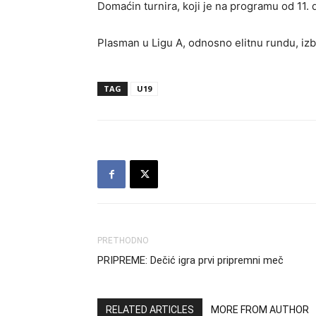
Domaćin turnira, koji je na programu od 11. d
Plasman u Ligu A, odnosno elitnu rundu, izb
TAG
U19
PRETHODNO
PRIPREME: Dečić igra prvi pripremni meč
RELATED ARTICLES
MORE FROM AUTHOR