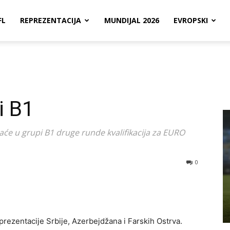
FL
REPREZENTACIJA
MUNDIJAL 2026
EVROPSKI
i B1
će u grupi B1 druge runde kvalifikacija za EURO
0
prezentacije Srbije, Azerbejdžana i Farskih Ostrva.