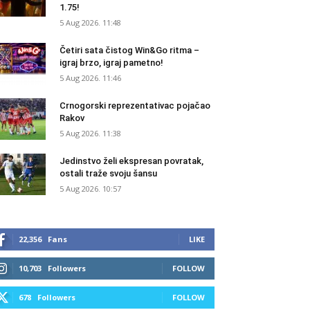
1.75!
5 Aug 2026. 11:48
Četiri sata čistog Win&Go ritma –
igraj brzo, igraj pametno!
5 Aug 2026. 11:46
Crnogorski reprezentativac pojačao
Rakov
5 Aug 2026. 11:38
Jedinstvo želi ekspresan povratak,
ostali traže svoju šansu
5 Aug 2026. 10:57
22,356
Fans
LIKE
10,703
Followers
FOLLOW
678
Followers
FOLLOW