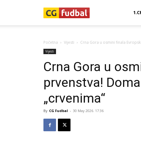
CG-
1.C
Fudbal
Početna
Vijesti
Crna Gora u osmini finala Evrops
Vijesti
Crna Gora u osmi
prvenstva! Doma
„crvenima“
By
CG Fudbal
-
30 May 2026. 17:36