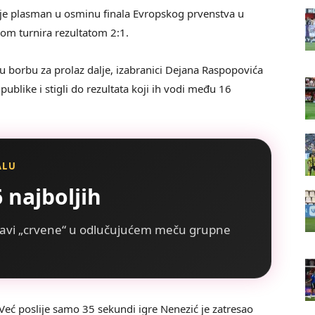
a je plasman u osminu finala Evropskog prvenstva u
om turnira rezultatom 2:1.
nu borbu za prolaz dalje, izabranici Dejana Raspopovića
publike i stigli do rezultata koji ih vodi među 16
ALU
 najboljih
stavi „crvene“ u odlučujućem meču grupne
 Već poslije samo 35 sekundi igre Nenezić je zatresao