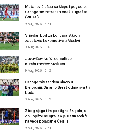
Matanović ušao sa klupe i pogodio:
Crnogorac zatresao mrežu Ujpešta
(VIDEO)
9 Aug 2026. 13:51
Vrijedan bod za Lončara: Akron
zaustavio Lokomotivu u Moskvi
9 Aug 2026. 13:45
Jovovićev Nefči demolirao
Kumburovićev Kizilkum
9 Aug 2026. 13:43
Crnogorski tandem slavio u
Bjelorusiji: Dinamo Brest odnio sva tri
boda
9 Aug 2026. 13:39
Zbog njega tim postigne 74 gola, a
on uopšte ne igra: Ko je Ostin Mekfi,
najveće pojačanje Čelsija!
9 Aug 2026. 12:51