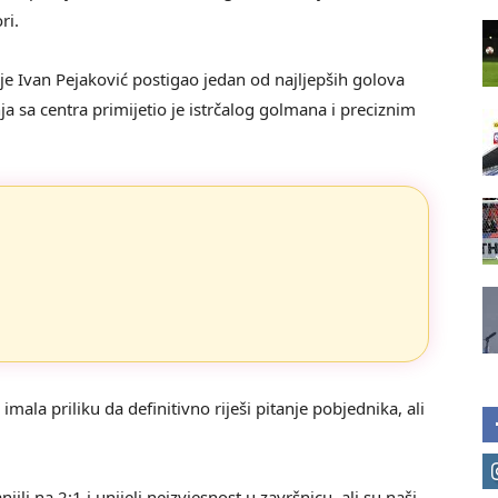
ri.
e Ivan Pejaković postigao jedan od najljepših golova
a sa centra primijetio je istrčalog golmana i preciznim
la priliku da definitivno riješi pitanje pobjednika, ali
li na 2:1 i unijeli neizvjesnost u završnicu, ali su naši