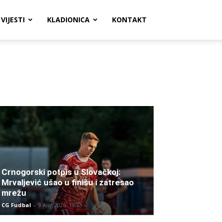
VIJESTI
KLADIONICA
KONTAKT
Crnogorski potpis u Slovačkoj:
Mrvaljević ušao u finišu i zatresao
mrežu
CG Fudbal
-
9 Aug 2026. 13:53