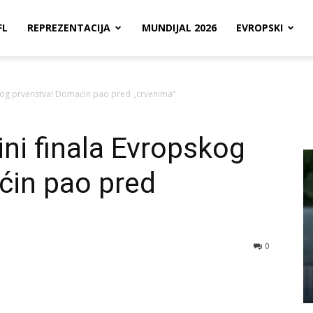
FL
REPREZENTACIJA
MUNDIJAL 2026
EVROPSKI
kog prvenstva! Domaćin pao pred „crvenima“
ni finala Evropskog
ćin pao pred
0