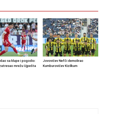
šao sa klupe i pogodio:
Jovovićev Nefči demolirao
zatresao mrežu Ujpešta
Kumburovićev Kizilkum