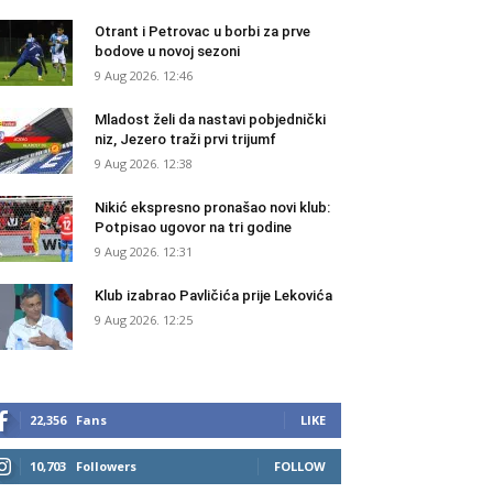
Otrant i Petrovac u borbi za prve
bodove u novoj sezoni
9 Aug 2026. 12:46
Mladost želi da nastavi pobjednički
niz, Jezero traži prvi trijumf
9 Aug 2026. 12:38
Nikić ekspresno pronašao novi klub:
Potpisao ugovor na tri godine
9 Aug 2026. 12:31
Klub izabrao Pavličića prije Lekovića
9 Aug 2026. 12:25
22,356
Fans
LIKE
10,703
Followers
FOLLOW