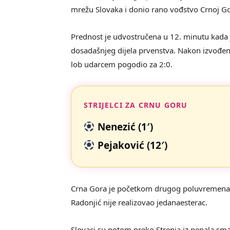
mrežu Slovaka i donio rano vođstvo Crnoj Go
Prednost je udvostručena u 12. minutu kada j
dosadašnjeg dijela prvenstva. Nakon izvođenj
lob udarcem pogodio za 2:0.
STRIJELCI ZA CRNU GORU
Nenezić (1′)
Pejaković (12′)
Crna Gora je početkom drugog poluvremena ima
Radonjić nije realizovao jedanaesterac.
Slovaci su potom preko Strenja iz penala smanji