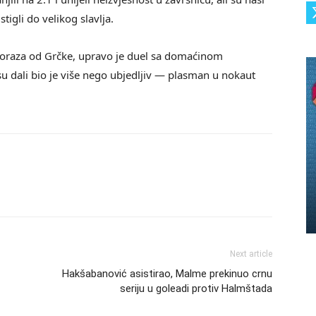
tigli do velikog slavlja.
oraza od Grčke, upravo je duel sa domaćinom
su dali bio je više nego ubjedljiv — plasman u nokaut
Next article
Hakšabanović asistirao, Malme prekinuo crnu
seriju u goleadi protiv Halmštada