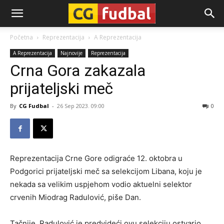
CG-
Početna
Reprezentacija
A Reprezentacija
A Reprezentacija
Najnovije
Reprezentacija
Fudbal
Crna Gora zakazala
prijateljski meč
By
CG Fudbal
-
26 Sep 2023. 09:00
0
Reprezentacija Crne Gore odigraće 12. oktobra u
Podgorici prijateljski meč sa selekcijom Libana, koju je
nekada sa velikim uspjehom vodio aktuelni selektor
crvenih Miodrag Radulović, piše Dan.
Tačnije, Radulović je predvideći ovu selekciju ostvario