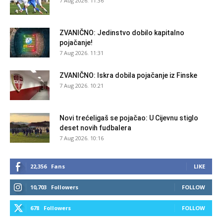
7 Aug 2026. 11:36
ZVANIČNO: Jedinstvo dobilo kapitalno
pojačanje!
7 Aug 2026. 11:31
ZVANIČNO: Iskra dobila pojačanje iz Finske
7 Aug 2026. 10:21
Novi trećeligaš se pojačao: U Cijevnu stiglo
deset novih fudbalera
7 Aug 2026. 10:16
22,356
Fans
LIKE
10,703
Followers
FOLLOW
678
Followers
FOLLOW