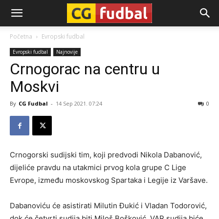
CG-
Početna
Evropski fudbal
Evropski fudbal
Najnovije
Fudbal
Crnogorac na centru u
Moskvi
By
CG Fudbal
-
14 Sep 2021. 07:24
0
Crnogorski sudijski tim, koji predvodi Nikola Dabanović,
dijeliće pravdu na utakmici prvog kola grupe C Lige
Evrope, između moskovskog Spartaka i Legije iz Varšave.
Dabanoviću će asistirati Milutin Đukić i Vladan Todorović,
dok će četvrti sudija biti Miloš Bošković. VAR sudija biće