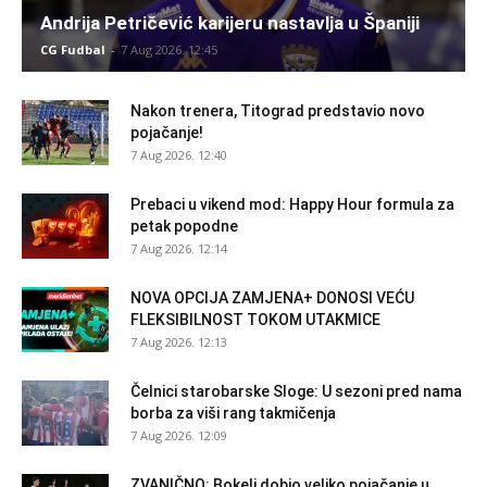
Andrija Petričević karijeru nastavlja u Španiji
CG Fudbal
-
7 Aug 2026. 12:45
Nakon trenera, Titograd predstavio novo
pojačanje!
7 Aug 2026. 12:40
Prebaci u vikend mod: Happy Hour formula za
petak popodne
7 Aug 2026. 12:14
NOVA OPCIJA ZAMJENA+ DONOSI VEĆU
FLEKSIBILNOST TOKOM UTAKMICE
7 Aug 2026. 12:13
Čelnici starobarske Sloge: U sezoni pred nama
borba za viši rang takmičenja
7 Aug 2026. 12:09
ZVANIČNO: Bokelj dobio veliko pojačanje u