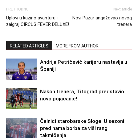
PRETHODNO
Next article
Uplovi u kazino avanturu i
Novi Pazar angažovao novog
zaigraj CIRCUS FEVER DELUXE!
trenera
RELATED ARTICLES
MORE FROM AUTHOR
Andrija Petričević karijeru nastavlja u
Španiji
Nakon trenera, Titograd predstavio
novo pojačanje!
Čelnici starobarske Sloge: U sezoni
pred nama borba za viši rang
takmičenja