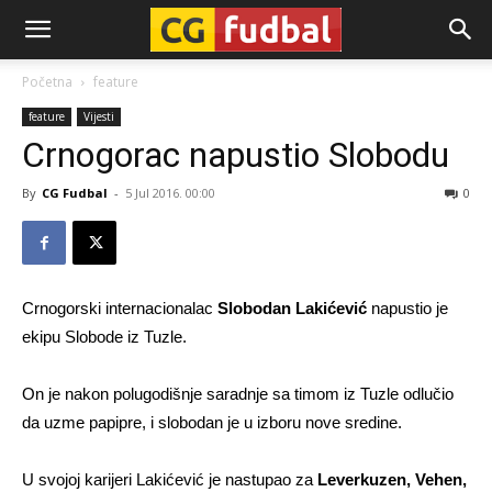
CG-
Početna
feature
feature
Vijesti
Fudbal
Crnogorac napustio Slobodu
By
CG Fudbal
-
5 Jul 2016. 00:00
0
Crnogorski internacionalac
Slobodan Lakićević
napustio je
ekipu Slobode iz Tuzle.
On je nakon polugodišnje saradnje sa timom iz Tuzle odlučio
da uzme papipre, i slobodan je u izboru nove sredine.
U svojoj karijeri Lakićević je nastupao za
Leverkuzen, Vehen,