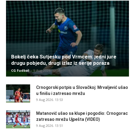
Bokelj čeka Sutjesku pod Vrmcem: jedni jure
drugu pobjedu, drugi izlaz iz serije poraza
CG Fudbal
-
9 Aug 2026. 13:58
Crnogorski potpis u Slovačkoj: Mrvaljević ušao
u finišu i zatresao mrežu
9 Aug 2026. 13:53
Matanović ušao sa klupe i pogodio: Crnogorac
zatresao mrežu Ujpešta (VIDEO)
9 Aug 2026. 13:51