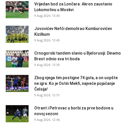
Vrijedan bod za Lončara: Akron zaustavio
Lokomotivu u Moskvi
9 Aug 2026. 13:45
Jovovićev Nefči demolirao Kumburovićev
Kizilkum
9 Aug 2026. 13:43
Crnogorski tandem slavio u Bjelorusiji: Dinamo
Brest odnio sva tri boda
9 Aug 2026. 13:39
Zbog njega tim postigne 74 gola, a on uopšte
ne igra: Ko je Ostin Mekfi, najveće pojačanje
Čelsija!
9 Aug 2026. 12:51
Otrant i Petrovac u borbi za prve bodove u
novoj sezoni
9 Aug 2026. 12:46