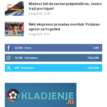
Mladost želi da nastavi pobjednički niz, Jezero
traži prvi trijumf
9 Aug 2026. 12:38
Nikić ekspresno pronašao novi klub: Potpisao
ugovor na tri godine
9 Aug 2026. 12:31
22,356
Fans
LIKE
10,703
Followers
FOLLOW
678
Followers
FOLLOW