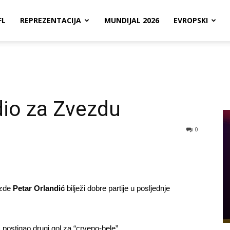
FL
REPREZENTACIJA
MUNDIJAL 2026
EVROPSKI
io za Zvezdu
0
ezde
Petar Orlandić
bilježi dobre partije u posljednje
 postigao drugi gol za “crveno-bele”.