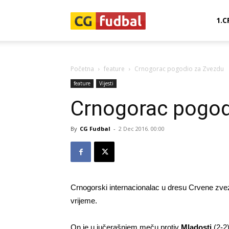
CG-
1.C
Fudbal
Početna
feature
Crnogorac pogodio za Zvezdu
feature
Vijesti
Crnogorac pogod
By
CG Fudbal
-
2 Dec 2016. 00:00
Crnogorski internacionalac u dresu Crvene zv
vrijeme.
On je u jučerašnjem meču protiv
Mladosti
(2-2)