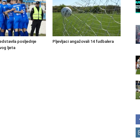
edstavila posljednje
Pljevljaci angažovali 14 fudbalera
vog ljeta