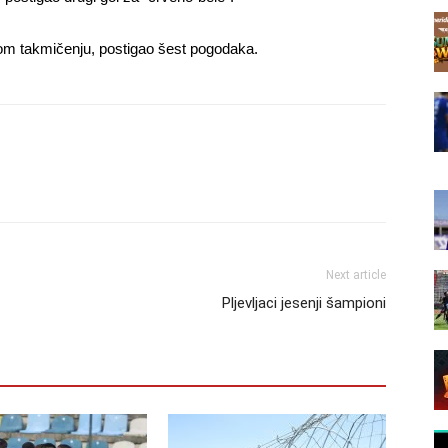
om takmičenju, postigao šest pogodaka.
Next article
Pljevljaci jesenji šampioni