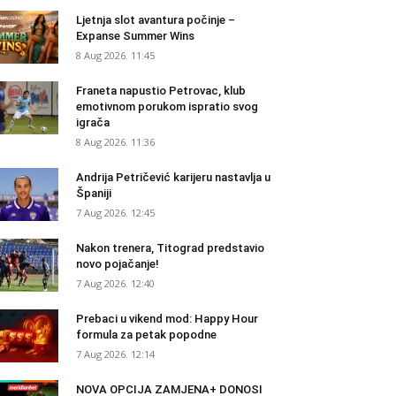
Ljetnja slot avantura počinje –
Expanse Summer Wins
8 Aug 2026. 11:45
Franeta napustio Petrovac, klub
emotivnom porukom ispratio svog
igrača
8 Aug 2026. 11:36
Andrija Petričević karijeru nastavlja u
Španiji
7 Aug 2026. 12:45
Nakon trenera, Titograd predstavio
novo pojačanje!
7 Aug 2026. 12:40
Prebaci u vikend mod: Happy Hour
formula za petak popodne
7 Aug 2026. 12:14
NOVA OPCIJA ZAMJENA+ DONOSI