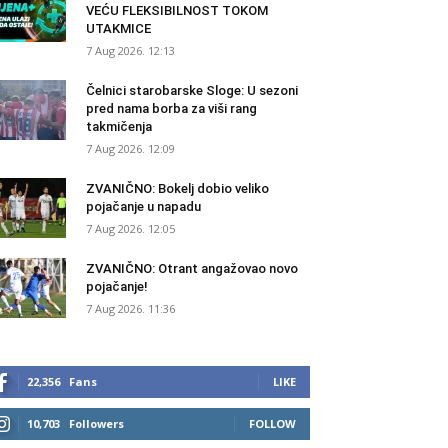
VEĆU FLEKSIBILNOST TOKOM
UTAKMICE
7 Aug 2026. 12:13
Čelnici starobarske Sloge: U sezoni
pred nama borba za viši rang
takmičenja
7 Aug 2026. 12:09
ZVANIČNO: Bokelj dobio veliko
pojačanje u napadu
7 Aug 2026. 12:05
ZVANIČNO: Otrant angažovao novo
pojačanje!
7 Aug 2026. 11:36
22,356
Fans
LIKE
10,703
Followers
FOLLOW