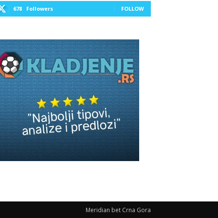
678
Followers
FOLLOW
Meridian bet Crna Gora