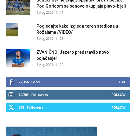
Pod Goricom se ponovo okupljaju plavo-bijeli
6 Aug 2026. 11:11
Pogledajte kako izgleda teren stadiona u
Rožajama /VIDEO/
6 Aug 2026. 11:08
ZVANIČNO: Jezero predstavilo novo
pojačanje!
6 Aug 2026. 11:02
22,356
Fans
LIKE
10,703
Followers
FOLLOW
678
Followers
FOLLOW