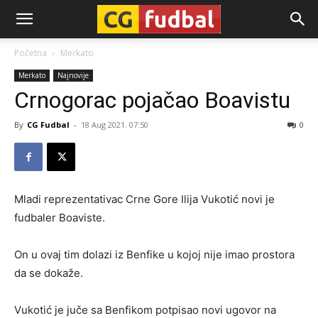
CG-
Početna
Merkato
Merkato
Najnovije
Fudbal
Crnogorac pojačao Boavistu
By
CG Fudbal
-
18 Aug 2021. 07:50
0
Mladi reprezentativac Crne Gore Ilija Vukotić novi je
fudbaler Boaviste.
On u ovaj tim dolazi iz Benfike u kojoj nije imao prostora
da se dokaže.
Vukotić je juče sa Benfikom potpisao novi ugovor na