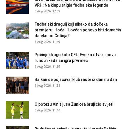
VRH: Na klupu stigla fudbalska legenda
6 Aug 2026. 12:09
Fudbalski dragulj koji nikako da dočeka
premijeru: Hoće li Lovćen ponovo biti domaćin
daleko od Cetinja?
6 Aug 2026. 11:49
Počinje drugo kolo CFL: Evo ko otvara novu
rundu i kada se igra prvi meč
6 Aug 2026. 11:39
Balkan se pojačava, klub raste iz dana u dan
6 Aug 2026. 11:36
O potezu Vinisijusa Žuniora bruji cio svijet!
6 Aug 2026. 11:14
Budućnost najavljuje spektakl protiv Dečića: