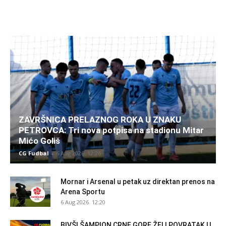
ZAVRŠNICA PRELAZNOG ROKA U ZNAKU
PETROVCA: Tri nova potpisa na stadionu Mitar
Mićo Goliš
CG Fudbal
-
6 Aug 2026. 12:26
Mornar i Arsenal u petak uz direktan prenos na
Arena Sportu
6 Aug 2026. 12:20
BIVŠI ŠAMPION CRNE GORE ŽELI POVRATAK U