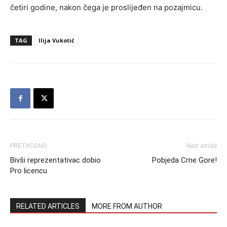
četiri godine, nakon čega je proslijeđen na pozajmicu.
TAG
Ilija Vukotić
PRETHODNO
Next article
Bivši reprezentativac dobio
Pobjeda Crne Gore!
Pro licencu
RELATED ARTICLES
MORE FROM AUTHOR