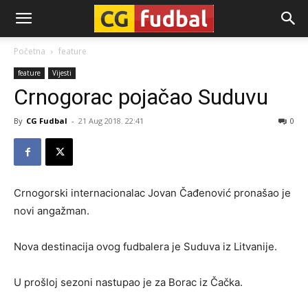
CG-
Početna
feature
feature
Vijesti
Fudbal
Crnogorac pojačao Suduvu
By
CG Fudbal
-
21 Aug 2018. 22:41
0
Crnogorski internacionalac Jovan Čađenović pronašao je
novi angažman.
Nova destinacija ovog fudbalera je Suduva iz Litvanije.
U prošloj sezoni nastupao je za Borac iz Čačka.