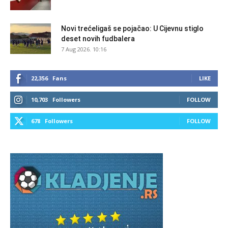
Novi trećeligaš se pojačao: U Cijevnu stiglo
deset novih fudbalera
7 Aug 2026. 10:16
22,356
Fans
LIKE
10,703
Followers
FOLLOW
678
Followers
FOLLOW