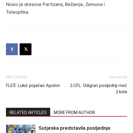
Nosio je dresove Partizana, Bežanije, Zemuna i
Teleoptika.
PRETHODNO
Next article
FLEŠ: Lukić pojačao Apolon
2.CFL: Odigran posljednji meč
2.kola
RELATED ARTICLES
MORE FROM AUTHOR
Sutjeska predstavila posljednje