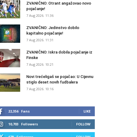
ZVANIČNO: Otrant angažovao novo
pojačanje!
7 Aug 2026. 11:36
ZVANIČNO: Jedinstvo dobilo
kapitalno pojačanje!
7 Aug 2026. 11:31
ZVANIČNO: Iskra dobila pojačanje iz
Finske
7 Aug 2026. 10:21
Novi trećeligaš se pojačao: U Cijevnu
stiglo deset novih fudbalera
7 Aug 2026. 10:16
22,356
Fans
LIKE
10,703
Followers
FOLLOW
678
Followers
FOLLOW