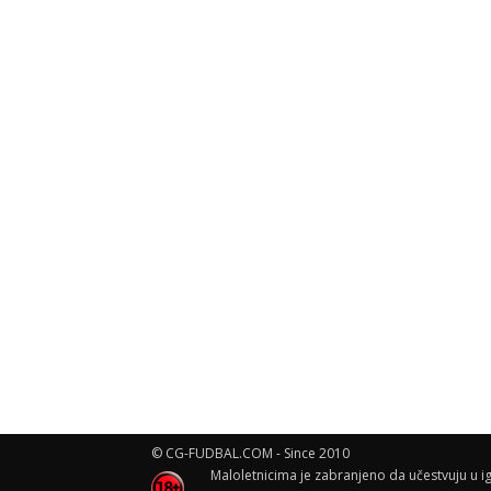
© CG-FUDBAL.COM - Since 2010
Maloletnicima je zabranjeno da učestvuju u ig