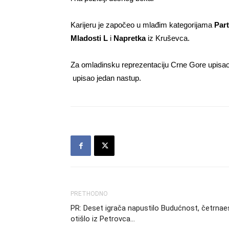
Karijeru je započeo u mlađim kategorijama
Part
Mladosti L
i
Napretka
iz Kruševca.
Za omladinsku reprezentaciju Crne Gore upisao 
upisao jedan nastup.
PRETHODNO
PR: Deset igrača napustilo Budućnost, četrnae
otišlo iz Petrovca…