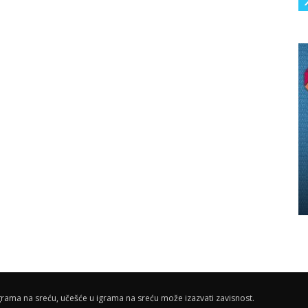
rama na sreću, učešće u igrama na sreću može izazvati zavisnost.