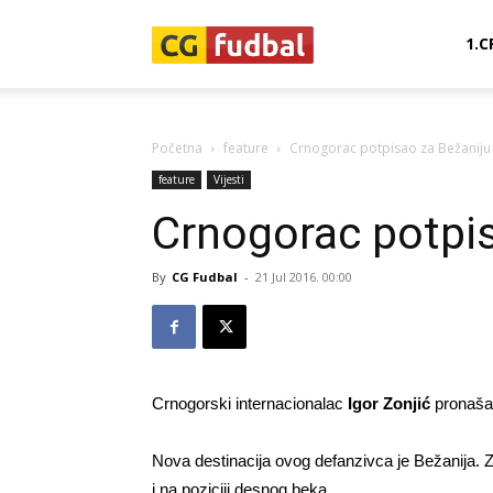
CG-
1.C
Fudbal
Početna
feature
Crnogorac potpisao za Bežaniju
feature
Vijesti
Crnogorac potpis
By
CG Fudbal
-
21 Jul 2016. 00:00
Crnogorski internacionalac
Igor Zonjić
pronaša
Nova destinacija ovog defanzivca je Bežanija. Zo
i na poziciji desnog beka.