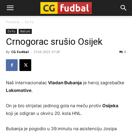
CG-
Početna
Ex-Yu
Ex-Yu
feature
Fudbal
Crnogorac srušio Osijek
By
CG Fudbal
-
5 Feb 2023. 07:28
0
Naš internacionalac
Vladan Bubanja
je heroj zagrebačke
Lokomotive
.
On je bio strijelac jedinog gola na meču protiv
Osijeka
koji je odigran u okviru 20. kola HNL.
Bubanja je pogodio u 39.minutu na asistenciju Josipa