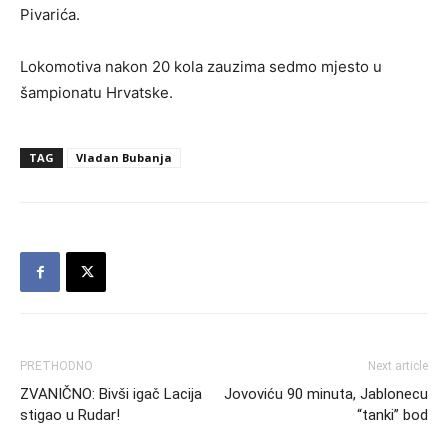
Pivarića.
Lokomotiva nakon 20 kola zauzima sedmo mjesto u
šampionatu Hrvatske.
TAG
Vladan Bubanja
PRETHODNO
Next article
ZVANIČNO: Bivši igač Lacija
Jovoviću 90 minuta, Jablonecu
stigao u Rudar!
“tanki” bod