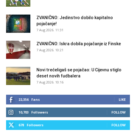
ZVANIČNO: Jedinstvo dobilo kapitalno
pojačanje!
7 Aug 2026. 11:31
ZVANIČNO: Iskra dobila pojačanje iz Finske
7 Aug 2026. 10:21
Novi trećeligaš se pojačao: U Cijevnu stiglo
deset novih fudbalera
7 Aug 2026. 10:16
22,356
Fans
LIKE
10,703
Followers
FOLLOW
678
Followers
FOLLOW