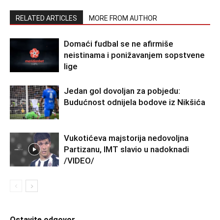
RELATED ARTICLES
MORE FROM AUTHOR
Domaći fudbal se ne afirmiše
neistinama i ponižavanjem sopstvene
lige
Jedan gol dovoljan za pobjedu:
Budućnost odnijela bodove iz Nikšića
Vukotićeva majstorija nedovoljna
Partizanu, IMT slavio u nadoknadi
/VIDEO/
Ostavite odgovor