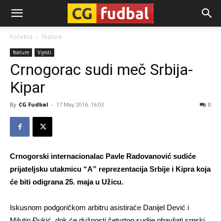
CG-
Početna
feature
feature
Vijesti
Fudbal
Crnogorac sudi meč Srbija-
Kipar
By
CG Fudbal
-
17 May 2016. 16:03
0
Crnogorski internacionalac Pavle Radovanović sudiće
prijateljsku utakmicu “A” reprezentacija Srbije i Kipra koja
će biti odigrana 25. maja u Užicu.
Iskusnom podgoričkom arbitru asistiraće Danijel Dević i
Milutin Đukić, dok će dužnosti četvrtog sudije obavljati srpski