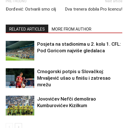
PRETHODNO
Next article
Đorđević: Ostvarili smo cilj
Dva trenera dobila Pro licencu!
RELATED ARTICLES
MORE FROM AUTHOR
Posjeta na stadionima u 2. kolu 1. CFL:
Pod Goricom najviše gledalaca
Crnogorski potpis u Slovačkoj:
Mrvaljević ušao u finišu i zatresao
mrežu
Jovovićev Nefči demolirao
Kumburovićev Kizilkum