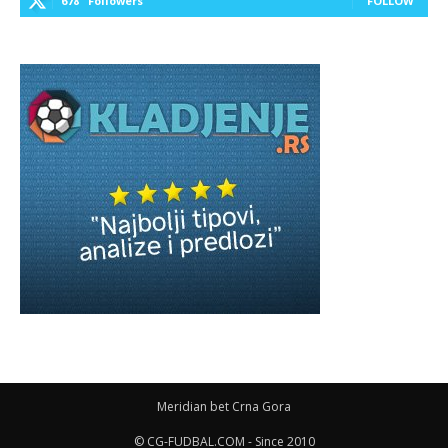
678
Followers
FOLLOW
Meridian bet Crna Gora
© CG-FUDBAL.COM - Since 2010