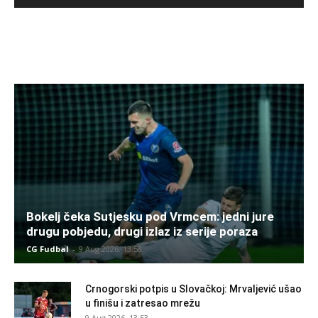
Bokelj čeka Sutjesku pod Vrmcem: jedni jure
drugu pobjedu, drugi izlaz iz serije poraza
CG Fudbal
-
9 Aug 2026. 13:58
Crnogorski potpis u Slovačkoj: Mrvaljević ušao
u finišu i zatresao mrežu
9 Aug 2026. 13:53