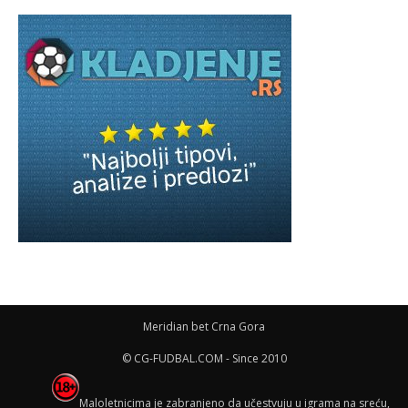
Meridian bet Crna Gora
© CG-FUDBAL.COM - Since 2010
Maloletnicima je zabranjeno da učestvuju u igrama na sreću,