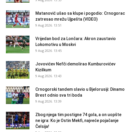
Matanović ušao sa klupe i pogodio: Crnogorac
zatresao mrežu Ujpešta (VIDEO)
9 Aug 2026. 13:51
Vrijedan bod za Lončara: Akron zaustavio
Lokomotivu u Moskvi
9 Aug 2026. 13:45
Jovovićev Nefči demolirao Kumburovićev
Kizilkum
9 Aug 2026. 13:43
Crnogorski tandem slavio u Bjelorusiji: Dinamo
Brest odnio sva tri boda
9 Aug 2026. 13:39
Zbog njega tim postigne 74 gola, a on uopšte
ne igra: Ko je Ostin Mekfi, najveće pojačanje
Čelsija!