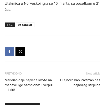
Utakmica u Norveškoj igra se 10. marta, sa početkom u 21
čas.
TAG
Dabanović
PRETHODNO
Next article
Meridian daje najveće kvote na
I Fejnord kao Partizan bez
mečeve lige šampiona: Liverpul
najboljeg strijelca
– 1.60!