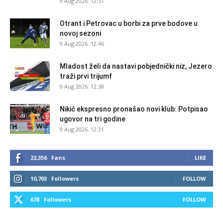
9 Aug 2026. 12:51
Otrant i Petrovac u borbi za prve bodove u
novoj sezoni
9 Aug 2026. 12:46
Mladost želi da nastavi pobjednički niz, Jezero
traži prvi trijumf
9 Aug 2026. 12:38
Nikić ekspresno pronašao novi klub: Potpisao
ugovor na tri godine
9 Aug 2026. 12:31
22,356
Fans
LIKE
10,703
Followers
FOLLOW
678
Followers
FOLLOW