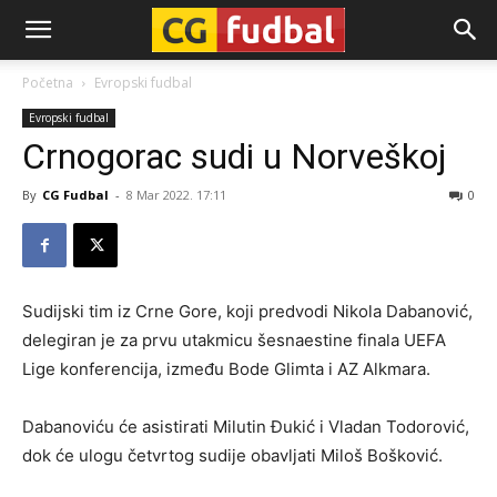
CG-
Početna
Evropski fudbal
Evropski fudbal
Fudbal
Crnogorac sudi u Norveškoj
By
CG Fudbal
-
8 Mar 2022. 17:11
0
Sudijski tim iz Crne Gore, koji predvodi Nikola Dabanović,
delegiran je za prvu utakmicu šesnaestine finala UEFA
Lige konferencija, između Bode Glimta i AZ Alkmara.
Dabanoviću će asistirati Milutin Đukić i Vladan Todorović,
dok će ulogu četvrtog sudije obavljati Miloš Bošković.