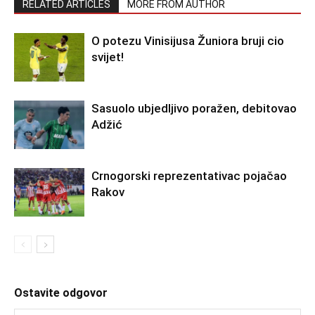
RELATED ARTICLES
MORE FROM AUTHOR
O potezu Vinisijusa Žuniora bruji cio
svijet!
Sasuolo ubjedljivo poražen, debitovao
Adžić
Crnogorski reprezentativac pojačao
Rakov
Ostavite odgovor