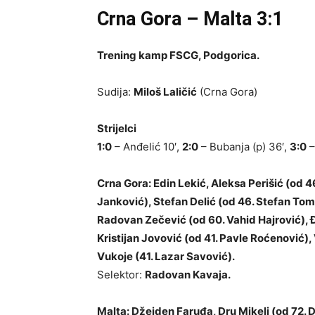
Crna Gora – Malta 3:1
Trening kamp FSCG, Podgorica.
Sudija:
Miloš Laličić
(Crna Gora)
Strijelci
1:0
– Anđelić 10′,
2:0
– Bubanja (p) 36′,
3:0
–
Crna Gora: Edin Lekić, Aleksa Perišić (od 
Janković), Stefan Delić (od 46. Stefan Tom
Radovan Zečević (od 60. Vahid Hajrović), Đ
Kristijan Jovović (od 41. Pavle Roćenović),
Vukoje (41. Lazar Savović).
Selektor:
Radovan Kavaja.
Malta: Džejden Faruđa, Dru Mikeli (od 72. 