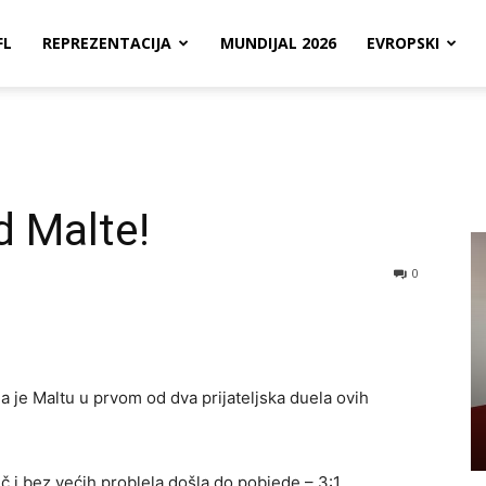
FL
REPREZENTACIJA
MUNDIJAL 2026
EVROPSKI
d Malte!
0
a je Maltu u prvom od dva prijateljska duela ovih
 i bez većih problela došla do pobjede – 3:1.