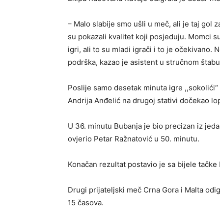
– Malo slabije smo ušli u meč, ali je taj go
su pokazali kvalitet koji posjeduju. Momci su
igri, ali to su mladi igrači i to je očekivano.
podrška, kazao je asistent u stručnom štab
Poslije samo desetak minuta igre ,,sokolići“
Andrija Anđelić na drugoj stativi dočekao lo
U 36. minutu Bubanja je bio precizan iz jedan
ovjerio Petar Ražnatović u 50. minutu.
Konačan rezultat postavio je sa bijele tačke 
Drugi prijateljski meč Crna Gora i Malta od
15 časova.