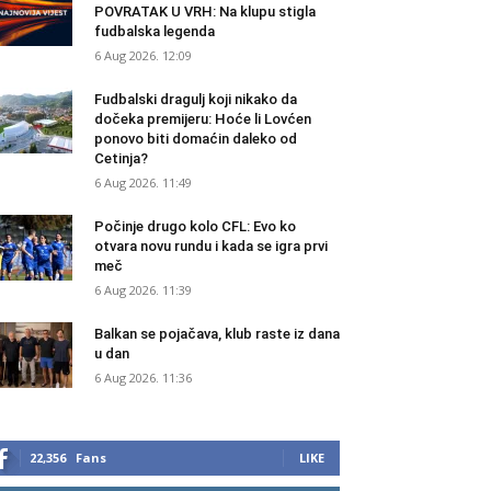
POVRATAK U VRH: Na klupu stigla
fudbalska legenda
6 Aug 2026. 12:09
Fudbalski dragulj koji nikako da
dočeka premijeru: Hoće li Lovćen
ponovo biti domaćin daleko od
Cetinja?
6 Aug 2026. 11:49
Počinje drugo kolo CFL: Evo ko
otvara novu rundu i kada se igra prvi
meč
6 Aug 2026. 11:39
Balkan se pojačava, klub raste iz dana
u dan
6 Aug 2026. 11:36
22,356
Fans
LIKE