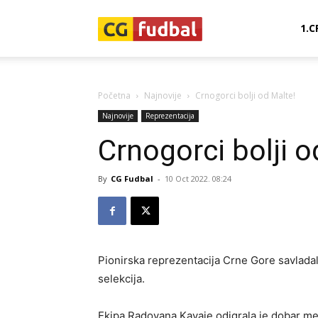
CG-
1.C
Fudbal
Početna
Najnovije
Crnogorci bolji od Malte!
Najnovije
Reprezentacija
Crnogorci bolji o
By
CG Fudbal
-
10 Oct 2022. 08:24
Pionirska reprezentacija Crne Gore savladal
selekcija.
Ekipa Radovana Kavaje odigrala je dobar meč