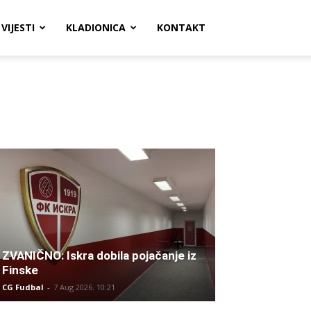
VIJESTI
KLADIONICA
KONTAKT
ZVANIČNO: Iskra dobila pojačanje iz
Finske
CG Fudbal
-
7 Aug 2026. 10:21