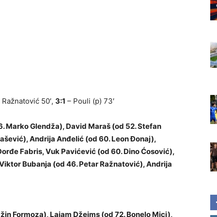
 Ražnatović 50′,
3:1
– Pouli (p) 73′
46. Marko Glendža), David Maraš (od 52. Stefan
ašević), Andrija Anđelić (od 60. Leon Đonaj),
orđe Fabris, Vuk Pavićević (od 60. Dino Ćosović),
 Viktor Bubanja (od 46. Petar Ražnatović), Andrija
Džin Formoza), Lajam Džejms (od 72. Bonelo Mici),