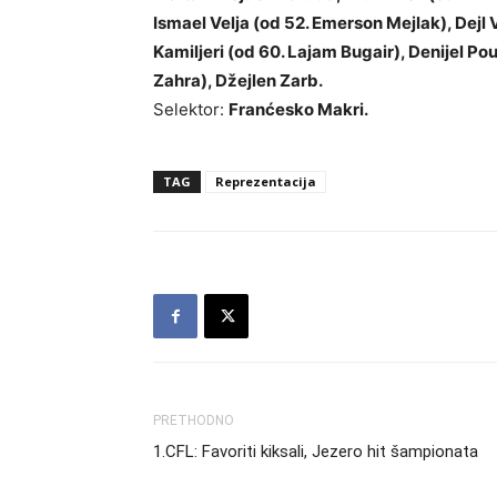
Ismael Velja (od 52. Emerson Mejlak), Dejl 
Kamiljeri (od 60. Lajam Bugair), Denijel Pou
Zahra), Džejlen Zarb.
Selektor:
Franćesko Makri.
TAG
Reprezentacija
PRETHODNO
1.CFL: Favoriti kiksali, Jezero hit šampionata