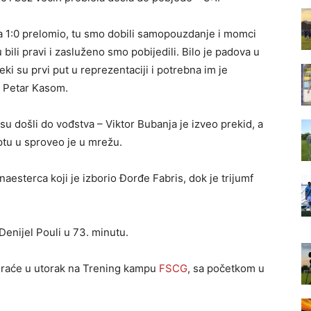
l za 1:0 prelomio, tu smo dobili samopouzdanje i momci
 bili pravi i zasluženo smo pobijedili. Bilo je padova u
 Neki su prvi put u reprezentaciji i potrebna im je
u Petar Kasom.
 su došli do vođstva – Viktor Bubanja je izveo prekid, a
ptu u sproveo je u mrežu.
aesterca koji je izborio Đorđe Fabris, dok je trijumf
Denijel Pouli u 73. minutu.
igraće u utorak na Trening kampu
FSCG
, sa početkom u