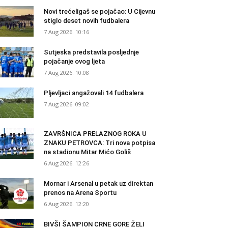
Novi trećeligaš se pojačao: U Cijevnu
stiglo deset novih fudbalera
7 Aug 2026. 10:16
Sutjeska predstavila posljednje
pojačanje ovog ljeta
7 Aug 2026. 10:08
Pljevljaci angažovali 14 fudbalera
7 Aug 2026. 09:02
ZAVRŠNICA PRELAZNOG ROKA U
ZNAKU PETROVCA: Tri nova potpisa
na stadionu Mitar Mićo Goliš
6 Aug 2026. 12:26
Mornar i Arsenal u petak uz direktan
prenos na Arena Sportu
6 Aug 2026. 12:20
BIVŠI ŠAMPION CRNE GORE ŽELI