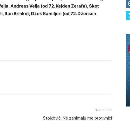
Velja, Andreas Velja (od 72. Kejden Zerafa), Skot
li, Itan Brinket, Džek Kamiljeri (od 72. Džensen
Next article
Stojković: Ne zanimaju me protivnici