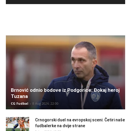
Brnović odnio bodove iz Podgorice: Đokaj heroj
Tuzana
CG Fudbal
-
8 Aug 2026. 22:00
Crnogorski duel na evropskoj sceni: Četiri naše
fudbalerke na dvije strane