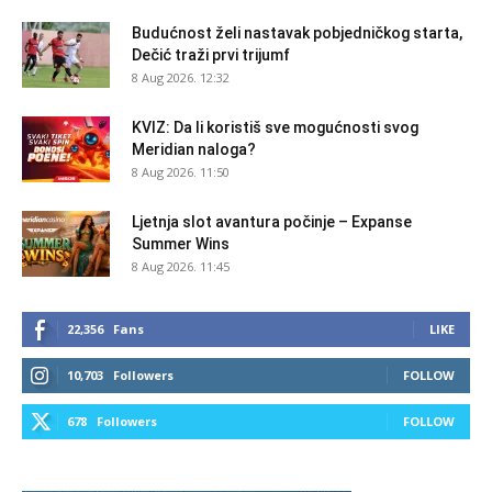
Budućnost želi nastavak pobjedničkog starta,
Dečić traži prvi trijumf
8 Aug 2026. 12:32
KVIZ: Da li koristiš sve mogućnosti svog
Meridian naloga?
8 Aug 2026. 11:50
Ljetnja slot avantura počinje – Expanse
Summer Wins
8 Aug 2026. 11:45
22,356
Fans
LIKE
10,703
Followers
FOLLOW
678
Followers
FOLLOW