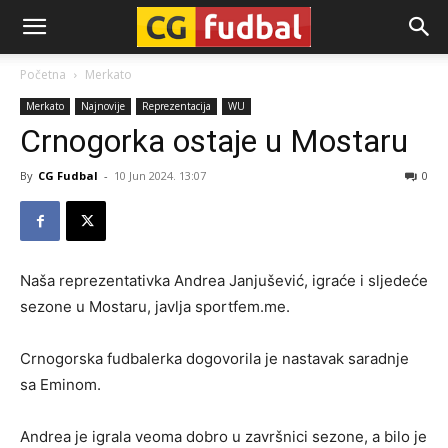
CG-
Početna
Merkato
Merkato
Najnovije
Reprezentacija
WU
Fudbal
Crnogorka ostaje u Mostaru
By
CG Fudbal
-
10 Jun 2024. 13:07
0
Naša reprezentativka Andrea Janjušević, igraće i sljedeće
sezone u Mostaru, javlja sportfem.me.
Crnogorska fudbalerka dogovorila je nastavak saradnje
sa Eminom.
Andrea je igrala veoma dobro u završnici sezone, a bilo je