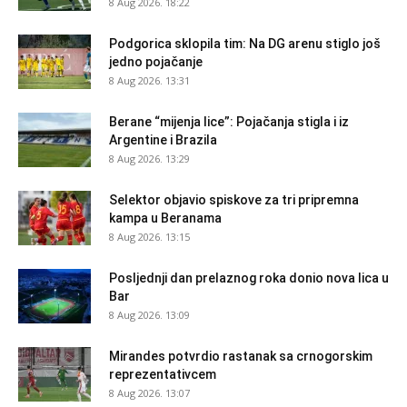
8 Aug 2026. 18:22
Podgorica sklopila tim: Na DG arenu stiglo još
jedno pojačanje
8 Aug 2026. 13:31
Berane “mijenja lice”: Pojačanja stigla i iz
Argentine i Brazila
8 Aug 2026. 13:29
Selektor objavio spiskove za tri pripremna
kampa u Beranama
8 Aug 2026. 13:15
Posljednji dan prelaznog roka donio nova lica u
Bar
8 Aug 2026. 13:09
Mirandes potvrdio rastanak sa crnogorskim
reprezentativcem
8 Aug 2026. 13:07