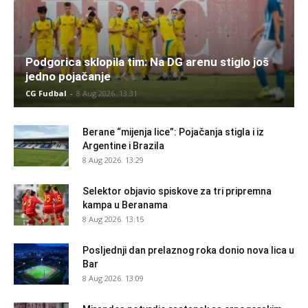
Podgorica sklopila tim: Na DG arenu stiglo još
jedno pojačanje
CG Fudbal
-
8 Aug 2026. 13:31
Berane “mijenja lice”: Pojačanja stigla i iz
Argentine i Brazila
8 Aug 2026. 13:29
Selektor objavio spiskove za tri pripremna
kampa u Beranama
8 Aug 2026. 13:15
Posljednji dan prelaznog roka donio nova lica u
Bar
8 Aug 2026. 13:09