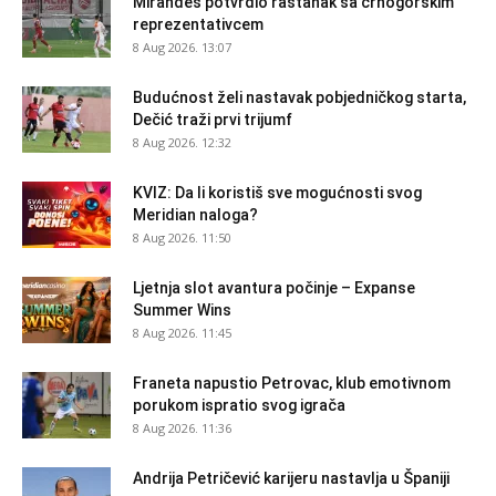
Mirandes potvrdio rastanak sa crnogorskim
reprezentativcem
8 Aug 2026. 13:07
Budućnost želi nastavak pobjedničkog starta,
Dečić traži prvi trijumf
8 Aug 2026. 12:32
KVIZ: Da li koristiš sve mogućnosti svog
Meridian naloga?
8 Aug 2026. 11:50
Ljetnja slot avantura počinje – Expanse
Summer Wins
8 Aug 2026. 11:45
Franeta napustio Petrovac, klub emotivnom
porukom ispratio svog igrača
8 Aug 2026. 11:36
Andrija Petričević karijeru nastavlja u Španiji