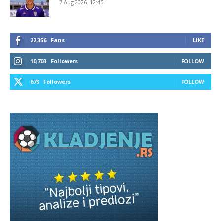
7 Aug 2026. 12:45
22,356
Fans
LIKE
10,703
Followers
FOLLOW
678
Followers
FOLLOW