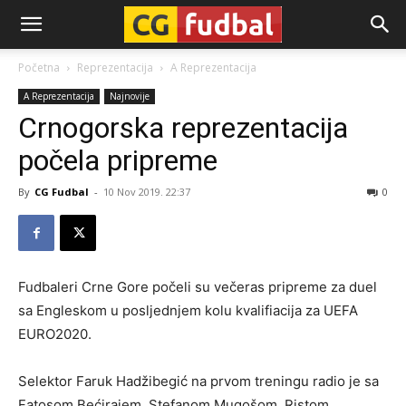
CG-
Početna
Reprezentacija
A Reprezentacija
A Reprezentacija
Najnovije
Fudbal
Crnogorska reprezentacija
počela pripreme
By
CG Fudbal
-
10 Nov 2019. 22:37
0
Fudbaleri Crne Gore počeli su večeras pripreme za duel
sa Engleskom u posljednjem kolu kvalifiacija za UEFA
EURO2020.
Selektor Faruk Hadžibegić na prvom treningu radio je sa
Fatosom Bećirajem, Stefanom Mugošom, Ristom