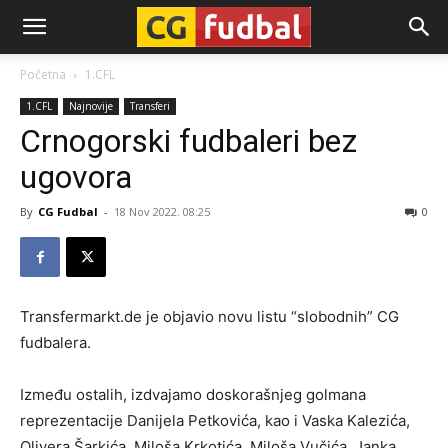
CG-
Početna
1.CFL
1.CFL
Najnovije
Transferi
Fudbal
Crnogorski fudbaleri bez
ugovora
By
CG Fudbal
-
18 Nov 2022. 08:25
0
Transfermarkt.de je objavio novu listu “slobodnih” CG
fudbalera.
Između ostalih, izdvajamo doskorašnjeg golmana
reprezentacije Danijela Petkovića, kao i Vaska Kalezića,
Olivera Šarkića, Miloša Krkotića, Miloša Vučića, Janka