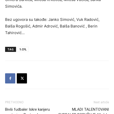
Simovića.
Bez ugovora su takođe: Janko Simović, Vuk Radović,
Balša Rogošić, Admir Adrović, Balša Banović , Berin
Tahirović…
TAG
1.CFL
PRETHODNO
Next article
Bivši fudbaler Iskre karijeru
MLADI TALENTOVANI