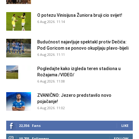
O potezu Vinisijusa Žuniora bruji cio svijet!
6 Aug 2026. 11:14
Budućnost najavljuje spektakl protiv Dečića:
Pod Goricom se ponovo okupljaju plavo-bijeli
6 Aug 2026. 11:11
Pogledajte kako izgleda teren stadiona u
Rožajama /VIDEO/
6 Aug 2026. 11:08
ZVANIČNO: Jezero predstavilo novo
pojačanje!
6 Aug 2026. 11:02
22,356
Fans
LIKE
10,703
Followers
FOLLOW