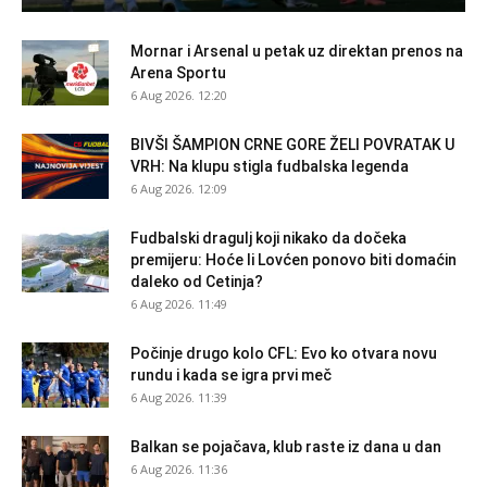
Mornar i Arsenal u petak uz direktan prenos na
Arena Sportu
6 Aug 2026. 12:20
BIVŠI ŠAMPION CRNE GORE ŽELI POVRATAK U
VRH: Na klupu stigla fudbalska legenda
6 Aug 2026. 12:09
Fudbalski dragulj koji nikako da dočeka
premijeru: Hoće li Lovćen ponovo biti domaćin
daleko od Cetinja?
6 Aug 2026. 11:49
Počinje drugo kolo CFL: Evo ko otvara novu
rundu i kada se igra prvi meč
6 Aug 2026. 11:39
Balkan se pojačava, klub raste iz dana u dan
6 Aug 2026. 11:36