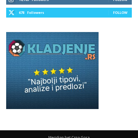
678
Followers
FOLLOW
Meridian bet Crna Gora