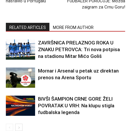
nastavio u Portugalu
FUDBALER PORUČUJE: Možda
zaigram za Crnu Goru!
RELATED ARTICLES
MORE FROM AUTHOR
ZAVRŠNICA PRELAZNOG ROKA U
ZNAKU PETROVCA: Tri nova potpisa
na stadionu Mitar Mićo Goliš
Mornar i Arsenal u petak uz direktan
prenos na Arena Sportu
BIVŠI ŠAMPION CRNE GORE ŽELI
POVRATAK U VRH: Na klupu stigla
fudbalska legenda