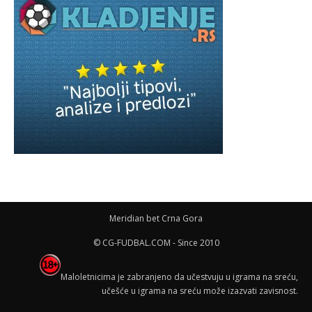
Meridian bet Crna Gora
© CG-FUDBAL.COM - Since 2010
Maloletnicima je zabranjeno da učestvuju u igrama na sreću,
učešće u igrama na sreću može izazvati zavisnost.