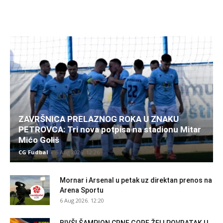
ZAVRŠNICA PRELAZNOG ROKA U ZNAKU
PETROVCA: Tri nova potpisa na stadionu Mitar
Mićo Goliš
CG Fudbal
-
6 Aug 2026. 12:26
Mornar i Arsenal u petak uz direktan prenos na
Arena Sportu
6 Aug 2026. 12:20
BIVŠI ŠAMPION CRNE GORE ŽELI POVRATAK U