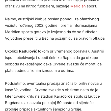
ofanzivu na hitrog fudbalera, saznaje
Meridian
sport.
Naime, austrijski klub je poslao ponudu za ofanzivnog
vezistu rođenog 2002. godine i prema informacijama
Meridian sporta gotovo je izvjesno da će se fudbaler
Vojvodine preseliti u Beč na pozajmicu sa pravom otkupa.
Ukoliko
Radulović
tokom privremenog boravka u Austriji
ispuni očekivanja i ubedi čelnike Rapida da ga otkupe
slobodu nekadašnjeg đaka Crvene zvezde će morati da
plate sedmocifrenim iznosom u eurima.
Podsjetimo, eventualna prodaja značila bi priliv novca u
kase Vojvodine i Crvene zvezde s obzirom na to da je
talentovano krilo na stadion Karađorđe stiglo iz Ljutice
Bogdana uz klauzulu po kojoj 50 posto od sljedeće
prodaje pripada aktuelnom šampionu Srbije.