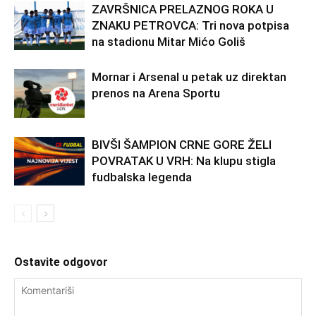
ZAVRŠNICA PRELAZNOG ROKA U
ZNAKU PETROVCA: Tri nova potpisa
na stadionu Mitar Mićo Goliš
Mornar i Arsenal u petak uz direktan
prenos na Arena Sportu
BIVŠI ŠAMPION CRNE GORE ŽELI
POVRATAK U VRH: Na klupu stigla
fudbalska legenda
Ostavite odgovor