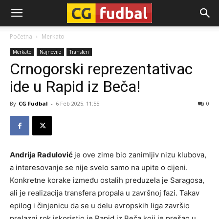
CG-
Početna
Merkato
Merkato
Najnovije
Transferi
Fudbal
Crnogorski reprezentativac
ide u Rapid iz Beča!
By
CG Fudbal
-
6 Feb 2025. 11:55
0
Andrija Radulović
je ove zime bio zanimljiv nizu klubova,
a interesovanje se nije svelo samo na upite o cijeni.
Konkretne korake između ostalih preduzela je Saragosa,
ali je realizacija transfera propala u završnoj fazi. Takav
epilog i činjenicu da se u delu evropskih liga završio
prelazni rok iskoristio je Rapid iz Beča koji je prešao u