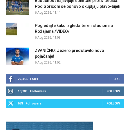
Budućnost najavljuje spektakl protiv Dečića:
Pod Goricom se ponovo okupljaju plavo-bijeli
6 Aug 2026. 11:11
Pogledajte kako izgleda teren stadiona u
Rožajama /VIDEO/
6 Aug 2026. 11:08
ZVANIČNO: Jezero predstavilo novo
pojačanje!
6 Aug 2026. 11:02
22,356
Fans
LIKE
10,703
Followers
FOLLOW
678
Followers
FOLLOW