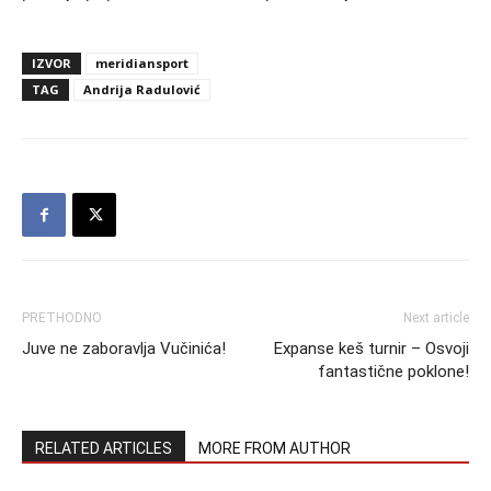
IZVOR
meridiansport
TAG
Andrija Radulović
PRETHODNO
Next article
Juve ne zaboravlja Vučinića!
Expanse keš turnir – Osvoji
fantastične poklone!
RELATED ARTICLES
MORE FROM AUTHOR