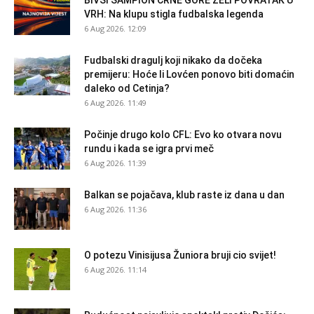
VRH: Na klupu stigla fudbalska legenda
6 Aug 2026. 12:09
Fudbalski dragulj koji nikako da dočeka
premijeru: Hoće li Lovćen ponovo biti domaćin
daleko od Cetinja?
6 Aug 2026. 11:49
Počinje drugo kolo CFL: Evo ko otvara novu
rundu i kada se igra prvi meč
6 Aug 2026. 11:39
Balkan se pojačava, klub raste iz dana u dan
6 Aug 2026. 11:36
O potezu Vinisijusa Žuniora bruji cio svijet!
6 Aug 2026. 11:14