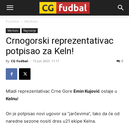
CG-
Početna
Merkato
Merkato
Najnovije
Fudbal
Crnogorski reprezentativac
potpisao za Keln!
By
CG Fudbal
-
15 Jun 2023. 11:11
0
Mladi reprezentativac Crne Gore
Emin Kujović
ostaje u
Kelnu
!
On je potpisao novi ugovor sa “jarčevima”, tako da će od
naredne sezone nositi dres u21 ekipe Kelna.