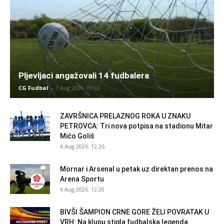
Pljevljaci angažovali 14 fudbalera
CG Fudbal
-
7 Aug 2026. 09:02
ZAVRŠNICA PRELAZNOG ROKA U ZNAKU
PETROVCA: Tri nova potpisa na stadionu Mitar
Mićo Goliš
6 Aug 2026. 12:26
Mornar i Arsenal u petak uz direktan prenos na
Arena Sportu
6 Aug 2026. 12:20
BIVŠI ŠAMPION CRNE GORE ŽELI POVRATAK U
VRH: Na klupu stigla fudbalska legenda