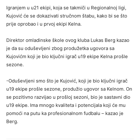
Igranjem u u21 ekipi, koja se takmiči u Regionalnoj ligi,
Kujović će se dokazivati stručnom štabu, kako bi se što
prije oprobao i u prvoj ekipi Kelna.
Direktor omladinske škole ovog kluba Lukas Berg kazao
je da su oduševljeni zbog produžetka ugovora sa
Kujovićm koji je bio ključni igrač u19 ekipe Kelna prošle
sezone.
-Oduševljeni smo što je Kujović, koji je bio ključni igrač
u19 ekipe prošle sezone, produžio ugovor sa Kelnom. On
se pozitivno razvijao u prošloj sezoni, bio je sastavni dio
u19 ekipe. Ima mnogo kvaliteta i potencijala koji će mu
pomoći na putu ka profesionalnom fudbalu – kazao je
Berg.