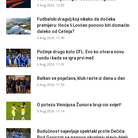
6 Aug 2026. 12:09
Fudbalski dragulj koji nikako da dočeka
premijeru: Hoće li Lovćen ponovo biti domaćin
daleko od Cetinja?
6 Aug 2026. 11:49
Počinje drugo kolo CFL: Evo ko otvara novu
rundu i kada se igra prvi meč
6 Aug 2026. 11:39
Balkan se pojačava, klub raste iz dana u dan
6 Aug 2026. 11:36
O potezu Vinisijusa Žuniora bruji cio svijet!
6 Aug 2026. 11:14
Budućnost najavljuje spektakl protiv Dečića:
Pod Goricom se ponovo okupljaju plavo-bijeli