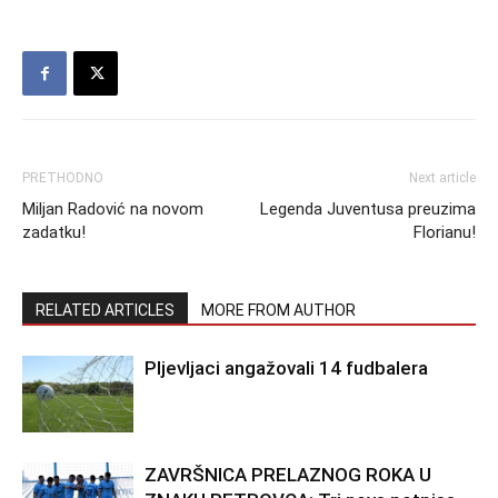
PRETHODNO
Next article
Miljan Radović na novom
Legenda Juventusa preuzima
zadatku!
Florianu!
RELATED ARTICLES
MORE FROM AUTHOR
Pljevljaci angažovali 14 fudbalera
ZAVRŠNICA PRELAZNOG ROKA U