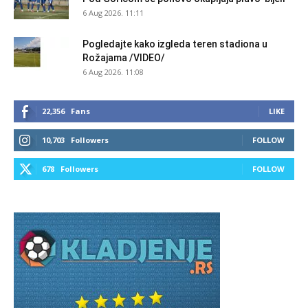
6 Aug 2026. 11:11
Pogledajte kako izgleda teren stadiona u
Rožajama /VIDEO/
6 Aug 2026. 11:08
22,356
Fans
LIKE
10,703
Followers
FOLLOW
678
Followers
FOLLOW