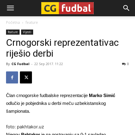
CG-
Početna
feature
feature
Vijesti
Fudbal
Crnogorski reprezentativac
riješio derbi
By
CG Fudbal
-
22 Sep 2017. 11:22
0
Član crnogorske fudbalske reprezentacije
Marko Simić
odlučio je pobjednika u derbi meču uzbekistanskog
šampionata.
foto: pakhtakor.uz
Njegov
Pahtakor
je na gostovanju sa 0-1 savladao