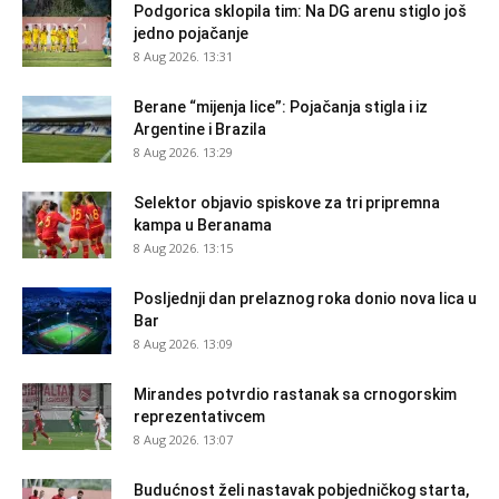
Podgorica sklopila tim: Na DG arenu stiglo još
jedno pojačanje
8 Aug 2026. 13:31
Berane “mijenja lice”: Pojačanja stigla i iz
Argentine i Brazila
8 Aug 2026. 13:29
Selektor objavio spiskove za tri pripremna
kampa u Beranama
8 Aug 2026. 13:15
Posljednji dan prelaznog roka donio nova lica u
Bar
8 Aug 2026. 13:09
Mirandes potvrdio rastanak sa crnogorskim
reprezentativcem
8 Aug 2026. 13:07
Budućnost želi nastavak pobjedničkog starta,