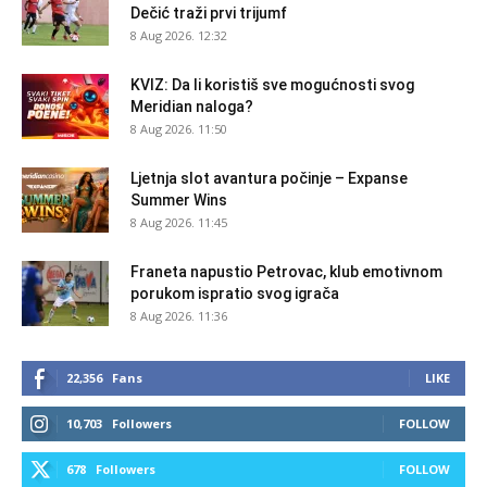
Dečić traži prvi trijumf
8 Aug 2026. 12:32
KVIZ: Da li koristiš sve mogućnosti svog
Meridian naloga?
8 Aug 2026. 11:50
Ljetnja slot avantura počinje – Expanse
Summer Wins
8 Aug 2026. 11:45
Franeta napustio Petrovac, klub emotivnom
porukom ispratio svog igrača
8 Aug 2026. 11:36
22,356
Fans
LIKE
10,703
Followers
FOLLOW
678
Followers
FOLLOW