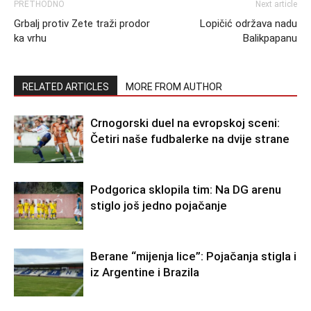
PRETHODNO
Next article
Grbalj protiv Zete traži prodor
Lopičić održava nadu
ka vrhu
Balikpapanu
RELATED ARTICLES
MORE FROM AUTHOR
Crnogorski duel na evropskoj sceni:
Četiri naše fudbalerke na dvije strane
Podgorica sklopila tim: Na DG arenu
stiglo još jedno pojačanje
Berane “mijenja lice”: Pojačanja stigla i
iz Argentine i Brazila