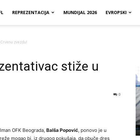
FL
REPREZENTACIJA
MUNDIJAL 2026
EVROPSKI
u Crvenu zvezdu!
zentativac stiže u
0
golman OFK Beograda,
Balša Popović
, ponovo je u
reže mogao bi, iz drugog pokušaja, da obuče dres