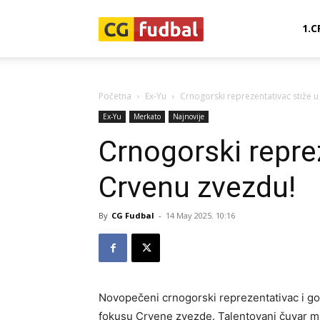
CG-
1.C
Fudbal
Početna
Ex-Yu
Crnogorski reprezentativac stiže 
Ex-Yu
Merkato
Najnovije
Crnogorski repre
Crvenu zvezdu!
By
CG Fudbal
-
14 May 2025. 10:16
Novopečeni crnogorski reprezentativac i 
fokusu Crvene zvezde. Talentovani čuvar m