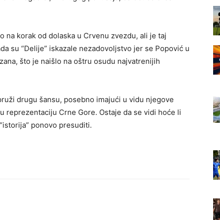
o na korak od dolaska u Crvenu zvezdu, ali je taj
ada su “Delije” iskazale nezadovoljstvo jer se Popović u
zana, što je naišlo na oštru osudu najvatrenijih
ruži drugu šansu, posebno imajući u vidu njegove
u reprezentaciju Crne Gore. Ostaje da se vidi hoće li
 “istorija” ponovo presuditi.