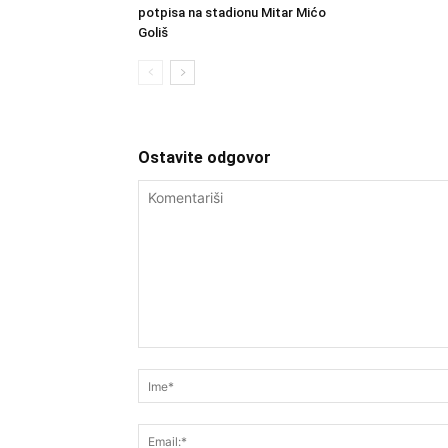
potpisa na stadionu Mitar Mićo
Goliš
Ostavite odgovor