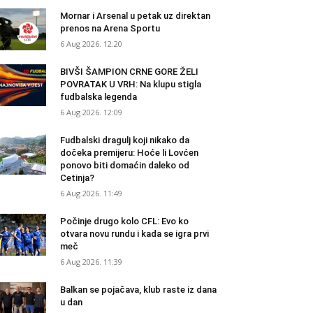
Mornar i Arsenal u petak uz direktan
prenos na Arena Sportu
6 Aug 2026. 12:20
BIVŠI ŠAMPION CRNE GORE ŽELI
POVRATAK U VRH: Na klupu stigla
fudbalska legenda
6 Aug 2026. 12:09
Fudbalski dragulj koji nikako da
dočeka premijeru: Hoće li Lovćen
ponovo biti domaćin daleko od
Cetinja?
6 Aug 2026. 11:49
Počinje drugo kolo CFL: Evo ko
otvara novu rundu i kada se igra prvi
meč
6 Aug 2026. 11:39
Balkan se pojačava, klub raste iz dana
u dan