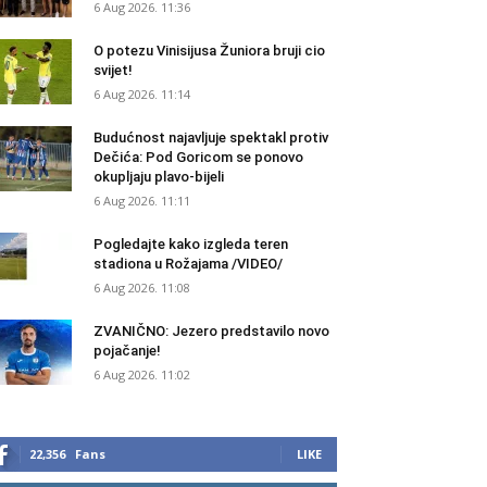
6 Aug 2026. 11:36
O potezu Vinisijusa Žuniora bruji cio
svijet!
6 Aug 2026. 11:14
Budućnost najavljuje spektakl protiv
Dečića: Pod Goricom se ponovo
okupljaju plavo-bijeli
6 Aug 2026. 11:11
Pogledajte kako izgleda teren
stadiona u Rožajama /VIDEO/
6 Aug 2026. 11:08
ZVANIČNO: Jezero predstavilo novo
pojačanje!
6 Aug 2026. 11:02
22,356
Fans
LIKE