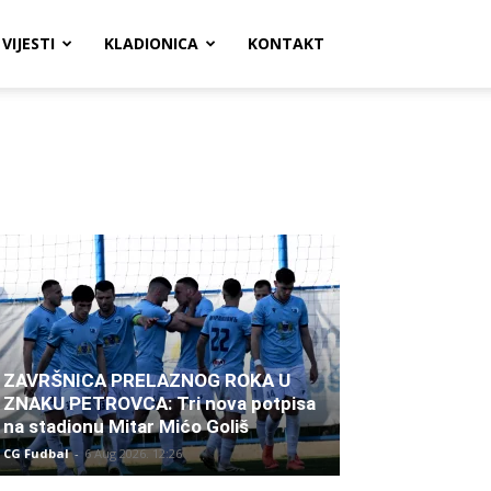
VIJESTI
KLADIONICA
KONTAKT
ZAVRŠNICA PRELAZNOG ROKA U
ZNAKU PETROVCA: Tri nova potpisa
na stadionu Mitar Mićo Goliš
CG Fudbal
-
6 Aug 2026. 12:26