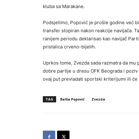
kluba sa Marakane.
Podsjetimo, Popović je prošle godine već bi
transfer stopiran nakon reakcije navijača. T
ranijem periodu deklarisao kao navijač Parti
pristalica crveno-bijelih.
Uprkos tome, Zvezda sada razmatra da mu p
dobre partije u dresu OFK Beograda i poziv 
ovaj put prevladati sportski kriterijumi ili će
TAG
Balša Popović
Zvezda