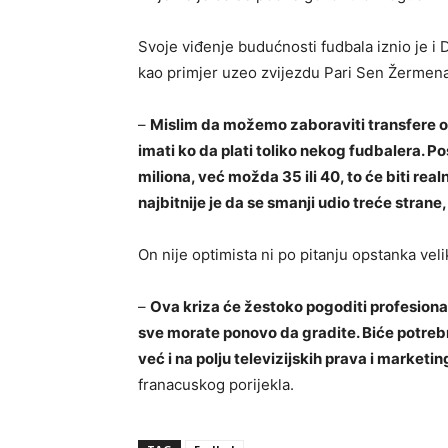
Svoje viđenje budućnosti fudbala iznio je i 
kao primjer uzeo zvijezdu Pari Sen Žermena
–
Mislim da možemo zaboraviti transfere od
imati ko da plati toliko nekog fudbalera. Po
miliona, već možda 35 ili 40, to će biti real
najbitnije je da se smanji udio treće stran
On nije optimista ni po pitanju opstanka vel
–
Ova kriza će žestoko pogoditi profesiona
sve morate ponovo da gradite. Biće potrebn
već i na polju televizijskih prava i marketi
franacuskog porijekla.