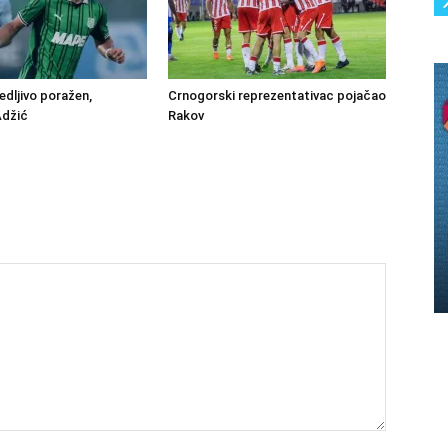
edljivo poražen,
Crnogorski reprezentativac pojačao
Adžić
Rakov