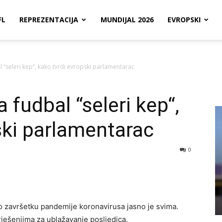
FL
REPREZENTACIJA
MUNDIJAL 2026
EVROPSKI
al “seleri kep“, kako tvrdi evropski parlamentarac
za fudbal “seleri kep“,
ski parlamentarac
0
o završetku pandemije koronavirusa jasno je svima.
ješenjima za ublažavanje posljedica.