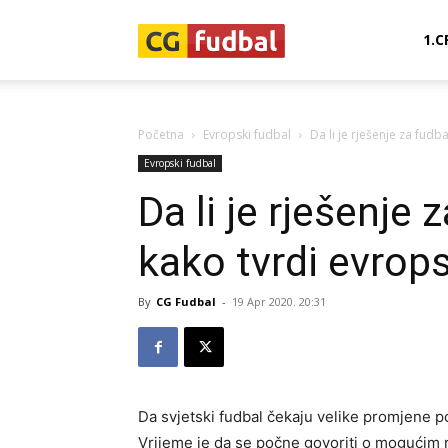
CG-
1.C
Fudbal
Početna
Evropski fudbal
Da li je rješenje za fudb
Evropski fudbal
Da li je rješenje 
kako tvrdi evrop
By
CG Fudbal
-
19 Apr 2020. 20:31
Da svjetski fudbal čekaju velike promjene p
Vrijeme je da se počne govoriti o mogućim r