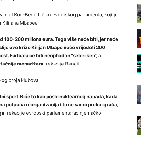
Danijel Kon-Bendit, član evropskog parlamenta, koji je
 Kilijana Mbapea.
 100-200 miliona eura. Toga više neće biti, jer neće
slije ove krize Kilijan Mbape neće vrijedeti 200
nost. Fudbalu će biti neophodan “seleri kep“, a
e, tačnije menadžera
, rekao je Bendit.
ikog broja klubova.
lni sport. Biće to kao posle nuklearnog napada, kada
a potpuna reorganizacija i to ne samo preko igrača,
nga
, rekao je evropski parlamentarac njemačko-