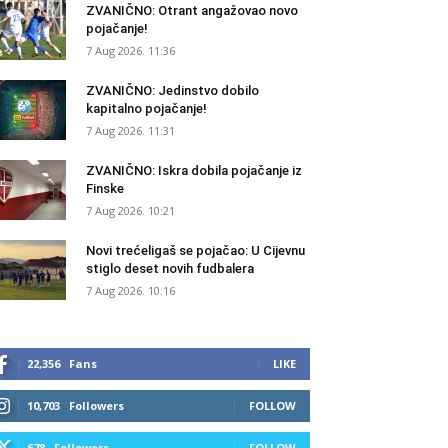
ZVANIČNO: Otrant angažovao novo
pojačanje!
7 Aug 2026. 11:36
ZVANIČNO: Jedinstvo dobilo
kapitalno pojačanje!
7 Aug 2026. 11:31
ZVANIČNO: Iskra dobila pojačanje iz
Finske
7 Aug 2026. 10:21
Novi trećeligaš se pojačao: U Cijevnu
stiglo deset novih fudbalera
7 Aug 2026. 10:16
22,356
Fans
LIKE
10,703
Followers
FOLLOW
678
Followers
FOLLOW