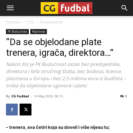
CG-
Početna
1.CFL
FK Budućnost
FK Budućnost
Najnovije
Fudbal
“Da se objelodane plate
trenera, igrača, direktora…”
Nakon što je FK Budućnost ostao bez predsjednika,
direktora i šefa stručnog štaba, bez bodova, licence,
plasmana u Evropu i bez 2,5 miliona eura iz budžeta –
treba da objelodane ugovore i plate:
By
CG Fudbal
-
14 May 2026. 08:15
0
– trenera, sva četiri koja su doveli i više nijesu tu;