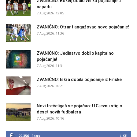
ZVANIČNO: Bokelj dobio veliko pojačanje u
napadu
7 Aug 2026. 12:05
ZVANIČNO: Otrant angažovao novo pojačanje!
7 Aug 2026. 11:36
ZVANIČNO: Jedinstvo dobilo kapitalno
pojačanje!
7 Aug 2026. 11:31
ZVANIČNO: Iskra dobila pojačanje iz Finske
7 Aug 2026. 10:21
Novi trećeligaš se pojačao: U Cijevnu stiglo
deset novih fudbalera
7 Aug 2026. 10:16
22,356
Fans
LIKE