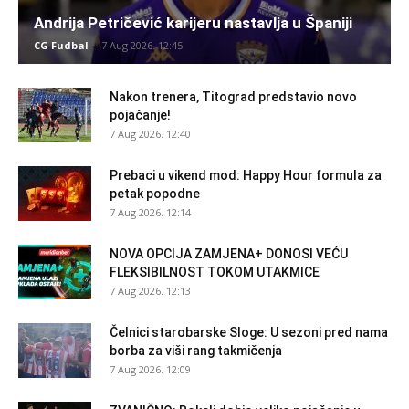
Andrija Petričević karijeru nastavlja u Španiji
CG Fudbal
-
7 Aug 2026. 12:45
Nakon trenera, Titograd predstavio novo
pojačanje!
7 Aug 2026. 12:40
Prebaci u vikend mod: Happy Hour formula za
petak popodne
7 Aug 2026. 12:14
NOVA OPCIJA ZAMJENA+ DONOSI VEĆU
FLEKSIBILNOST TOKOM UTAKMICE
7 Aug 2026. 12:13
Čelnici starobarske Sloge: U sezoni pred nama
borba za viši rang takmičenja
7 Aug 2026. 12:09