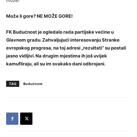
može!
Može li gore? NE MOŽE GORE!
FK Budućnost je ogledalo rada partijske većine u
Glavnom gradu. Zahvaljujući interesovanju Stranke
evropskog progresa, na toj adresi „rezultati“ su postali
jasno vidljivi. Na drugim mjestima ih još uvijek
kamufliraju, ali su im svakako dani odbrojani.
TAG
Budućnost