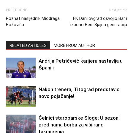
PRETHODNO
Next article
Poznat nasljednik Miodraga
FK Danilovgrad osvojio Bar i
Božovića
izborio Beč: Sjajna generacija
RELATED ARTICLES
MORE FROM AUTHOR
Andrija Petričević karijeru nastavlja u
Španiji
Nakon trenera, Titograd predstavio
novo pojačanje!
Čelnici starobarske Sloge: U sezoni
pred nama borba za viši rang
takmičenja