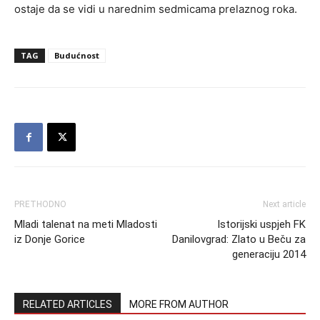
ostaje da se vidi u narednim sedmicama prelaznog roka.
TAG
Budućnost
PRETHODNO
Next article
Mladi talenat na meti Mladosti
Istorijski uspjeh FK
iz Donje Gorice
Danilovgrad: Zlato u Beču za
generaciju 2014
RELATED ARTICLES
MORE FROM AUTHOR