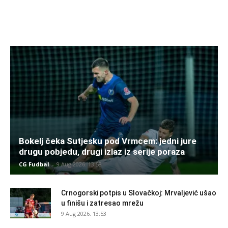
Bokelj čeka Sutjesku pod Vrmcem: jedni jure
drugu pobjedu, drugi izlaz iz serije poraza
CG Fudbal
-
9 Aug 2026. 13:58
Crnogorski potpis u Slovačkoj: Mrvaljević ušao
u finišu i zatresao mrežu
9 Aug 2026. 13:53