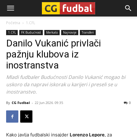
CG-
Početna
1.CFL
1.CFL
FK Budućnost
Merkato
Najnovije
Transferi
Fudbal
Danilo Vukanić privlači
pažnju klubova iz
inostranstva
Mladi fudbaler Budućnosti Danilo Vukanić mogao bi
uskoro da napravi iskorak u karijeri i preseli se u
inostranstvo.
By
CG Fudbal
-
22 Jun 2026. 09:35
0
Kako javlja fudbalski insajder
Lorenzo Lepore
, za