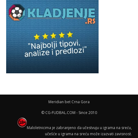
Meridian bet Crna Gora
© CG-FUDBAL.COM - Since 2010
Maloletnicima je zabranjeno da učestvuju u igrama na sreću,
učešće u igrama na sreću može izazvati zavisnost.