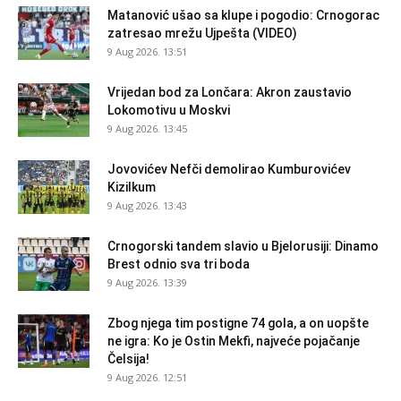
Matanović ušao sa klupe i pogodio: Crnogorac
zatresao mrežu Ujpešta (VIDEO)
9 Aug 2026. 13:51
Vrijedan bod za Lončara: Akron zaustavio
Lokomotivu u Moskvi
9 Aug 2026. 13:45
Jovovićev Nefči demolirao Kumburovićev
Kizilkum
9 Aug 2026. 13:43
Crnogorski tandem slavio u Bjelorusiji: Dinamo
Brest odnio sva tri boda
9 Aug 2026. 13:39
Zbog njega tim postigne 74 gola, a on uopšte
ne igra: Ko je Ostin Mekfi, najveće pojačanje
Čelsija!
9 Aug 2026. 12:51