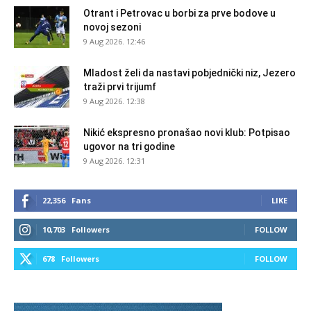
Otrant i Petrovac u borbi za prve bodove u
novoj sezoni
9 Aug 2026. 12:46
Mladost želi da nastavi pobjednički niz, Jezero
traži prvi trijumf
9 Aug 2026. 12:38
Nikić ekspresno pronašao novi klub: Potpisao
ugovor na tri godine
9 Aug 2026. 12:31
22,356
Fans
LIKE
10,703
Followers
FOLLOW
678
Followers
FOLLOW