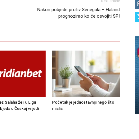
Next article
Nakon pobjede protiv Senegala – Haland
prognozirao ko će osvojiti SP!
ez Salaha želi u Ligu
Početak je jednostavniji nego što
bjeda u Češkoj vrijedi
misliš