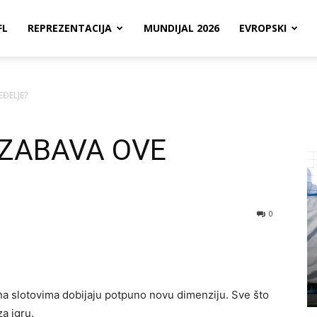
FL
REPREZENTACIJA
MUNDIJAL 2026
EVROPSKI
EĐELJE?
 ZABAVA OVE
0
 na slotovima dobijaju potpuno novu dimenziju. Sve što
za igru.