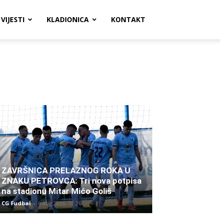
VIJESTI
KLADIONICA
KONTAKT
ZAVRŠNICA PRELAZNOG ROKA U
ZNAKU PETROVCA: Tri nova potpisa
na stadionu Mitar Mićo Goliš
CG Fudbal
-
6 Aug 2026. 12:26