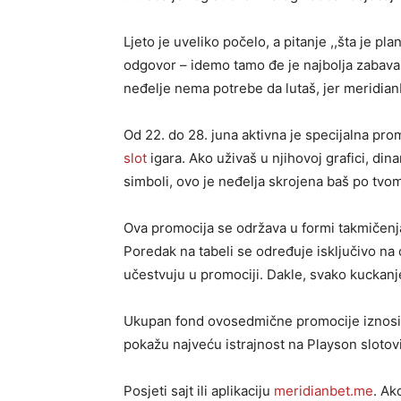
Ljeto je uveliko počelo, a pitanje ,,šta je p
odgovor – idemo tamo đe je najbolja zabava. 
neđelje nema potrebe da lutaš, jer meridianb
Od 22. do 28. juna aktivna je specijalna pro
slot
igara. Ako uživaš u njihovoj grafici, d
simboli, ovo je neđelja skrojena baš po tvo
Ova promocija se održava u formi takmičenja
Poredak na tabeli se određuje isključivo na
učestvuju u promociji. Dakle, svako kuckanje
Ukupan fond ovosedmične promocije iznosi s
pokažu najveću istrajnost na Playson sloto
Posjeti sajt ili aplikaciju
meridianbet.me
. Ak