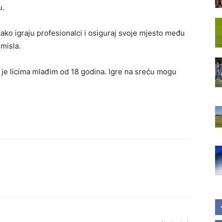
u.
kako igraju profesionalci i osiguraj svoje mjesto među
smisla.
je licima mlađim od 18 godina. Igre na sreću mogu