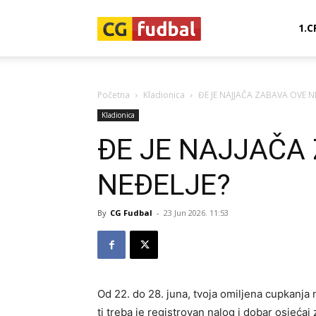
CG-
1.C
Fudbal
Početna
Kladionica
ĐE JE NAJJAČA ZABAVA OVE N
Kladionica
ĐE JE NAJJAČA
NEĐELJE?
By
CG Fudbal
-
23 Jun 2026. 11:53
Od 22. do 28. juna, tvoja omiljena cupkanja
ti treba je registrovan nalog i dobar osjećaj 