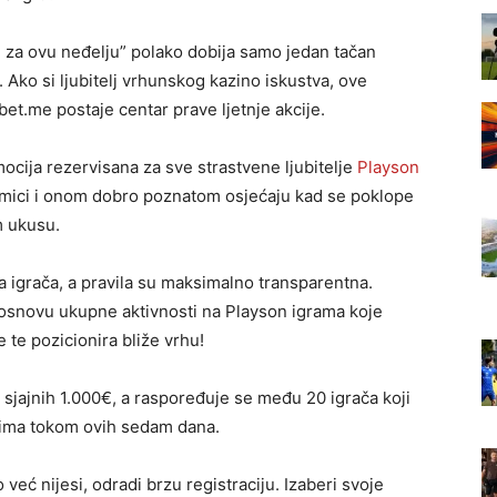
lan za ovu neđelju” polako dobija samo jedan tačan
Ako si ljubitelj vrhunskog kazino iskustva, ove
et.me postaje centar prave ljetnje akcije.
mocija rezervisana za sve strastvene ljubitelje
Playson
inamici i onom dobro poznatom osjećaju kad se poklope
m ukusu.
 igrača, a pravila su maksimalno transparentna.
 osnovu ukupne aktivnosti na Playson igrama koje
 te pozicionira bliže vrhu!
jajnih 1.000€, a raspoređuje se među 20 igrača koji
vima tokom ovih sedam dana.
o već nijesi, odradi brzu registraciju. Izaberi svoje