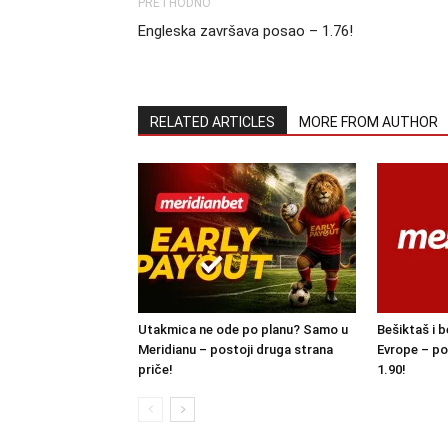
PRETHODNO
Engleska završava posao – 1.76!
RELATED ARTICLES
MORE FROM AUTHOR
Utakmica ne ode po planu? Samo u
Bešiktaš i b
Meridianu – postoji druga strana
Evrope – po
priče!
1.90!