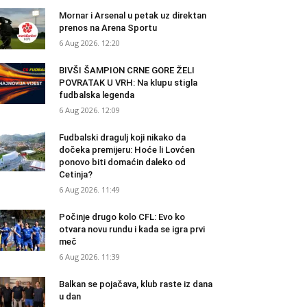
Mornar i Arsenal u petak uz direktan
prenos na Arena Sportu
6 Aug 2026. 12:20
BIVŠI ŠAMPION CRNE GORE ŽELI
POVRATAK U VRH: Na klupu stigla
fudbalska legenda
6 Aug 2026. 12:09
Fudbalski dragulj koji nikako da
dočeka premijeru: Hoće li Lovćen
ponovo biti domaćin daleko od
Cetinja?
6 Aug 2026. 11:49
Počinje drugo kolo CFL: Evo ko
otvara novu rundu i kada se igra prvi
meč
6 Aug 2026. 11:39
Balkan se pojačava, klub raste iz dana
u dan