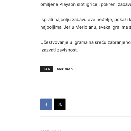
omiljene Playson slot igrice i pokreni zabav
Isprati najbolju zabavu ove neđelje, pokaži 
najboljima. Jer u Meridianu, svaka igra ima 
Učestvovanje u igrama na sreću zabranjeno 
izazvati zavisnost.
TAG
Meridian