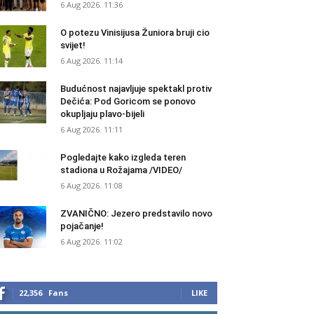
6 Aug 2026. 11:36
O potezu Vinisijusa Žuniora bruji cio
svijet!
6 Aug 2026. 11:14
Budućnost najavljuje spektakl protiv
Dečića: Pod Goricom se ponovo
okupljaju plavo-bijeli
6 Aug 2026. 11:11
Pogledajte kako izgleda teren
stadiona u Rožajama /VIDEO/
6 Aug 2026. 11:08
ZVANIČNO: Jezero predstavilo novo
pojačanje!
6 Aug 2026. 11:02
22,356
Fans
LIKE