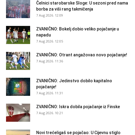
Čelnici starobarske Sloge: U sezoni pred nama
borba za viši rang takmičenja
7 Aug 2026. 12:09
ZVANIČNO: Bokelj dobio veliko pojačanje u
napadu
7 Aug 2026. 12:05
ZVANIČNO: Otrant angažovao novo pojačanje!
7 Aug 2026. 11:36
ZVANIČNO: Jedinstvo dobilo kapitalno
pojačanje!
7 Aug 2026. 11:31
ZVANIČNO: Iskra dobila pojačanje iz Finske
7 Aug 2026. 10:21
Novi trećeligaš se pojačao: U Cijevnu stiglo