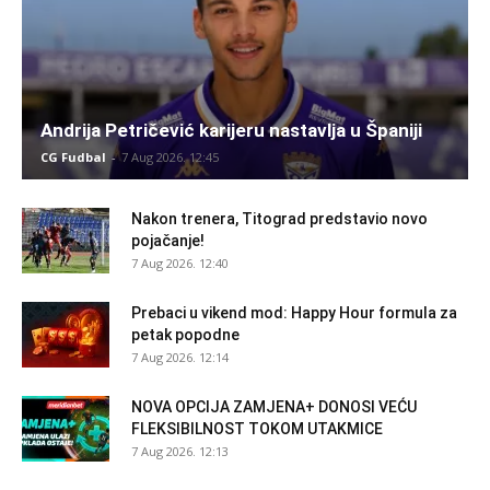
Andrija Petričević karijeru nastavlja u Španiji
CG Fudbal
-
7 Aug 2026. 12:45
Nakon trenera, Titograd predstavio novo
pojačanje!
7 Aug 2026. 12:40
Prebaci u vikend mod: Happy Hour formula za
petak popodne
7 Aug 2026. 12:14
NOVA OPCIJA ZAMJENA+ DONOSI VEĆU
FLEKSIBILNOST TOKOM UTAKMICE
7 Aug 2026. 12:13