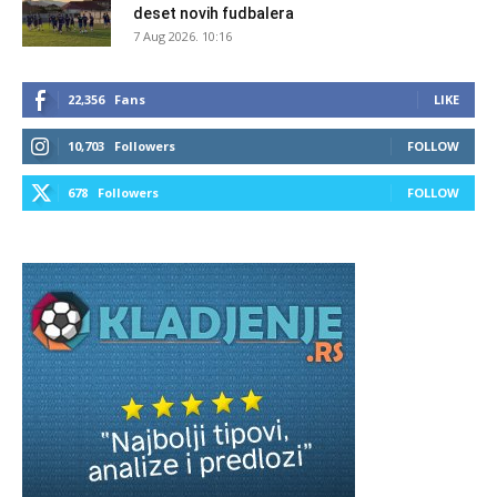
deset novih fudbalera
7 Aug 2026. 10:16
22,356
Fans
LIKE
10,703
Followers
FOLLOW
678
Followers
FOLLOW