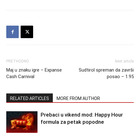
PRETHODNO
Next article
Maj u znaku igre – Expanse
Sudtirol spreman da završi
Cash Carnival
posao – 1.95
RELATED ARTICLES
MORE FROM AUTHOR
Prebaci u vikend mod: Happy Hour
formula za petak popodne