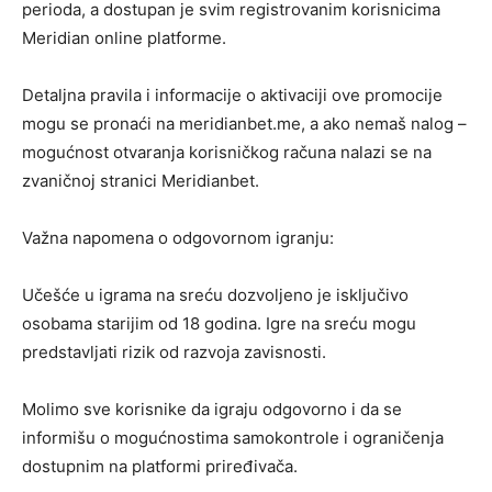
perioda, a dostupan je svim registrovanim korisnicima
Meridian online platforme.
Detaljna pravila i informacije o aktivaciji ove promocije
mogu se pronaći na meridianbet.me, a ako nemaš nalog –
mogućnost otvaranja korisničkog računa nalazi se na
zvaničnoj stranici Meridianbet.
Važna napomena o odgovornom igranju:
Učešće u igrama na sreću dozvoljeno je isključivo
osobama starijim od 18 godina. Igre na sreću mogu
predstavljati rizik od razvoja zavisnosti.
Molimo sve korisnike da igraju odgovorno i da se
informišu o mogućnostima samokontrole i ograničenja
dostupnim na platformi priređivača.