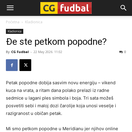
CG-
Početna
Kladionica
Kladionica
Fudbal
Đe ste petkom popodne?
By
CG Fudbal
-
22 May 2026. 11:02
0
Petak popodne dobija sasvim novu energiju – vikend
kuca na vrata, a ritam dana polako prelazi iz radne
sedmice u lagani ples simbola i boja. Tri sata možeš
posvetiti sebi i maloj dozi čarolije koja unosi veselje i
razigranost u običan petak.
Mi smo petkom popodne u Meridianu jer njihov online