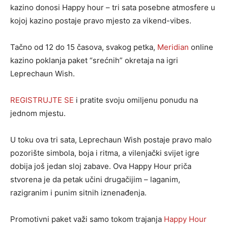
kazino donosi Happy hour – tri sata posebne atmosfere u
kojoj kazino postaje pravo mjesto za vikend-vibes.
Tačno od 12 do 15 časova, svakog petka,
Meridian
online
kazino poklanja paket “srećnih” okretaja na igri
Leprechaun Wish.
REGISTRUJTE SE
i pratite svoju omiljenu ponudu na
jednom mjestu.
U toku ova tri sata, Leprechaun Wish postaje pravo malo
pozorište simbola, boja i ritma, a vilenjački svijet igre
dobija još jedan sloj zabave. Ova Happy Hour priča
stvorena je da petak učini drugačijim – laganim,
razigranim i punim sitnih iznenađenja.
Promotivni paket važi samo tokom trajanja
Happy Hour