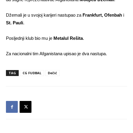
Džemali je u svojoj karijeri nastupao za
Frankfurt, Ofenbah
i
St. Pauli
.
Posljednji klub bio mu je
Metalul Rešita
.
Za nacionalni tim Afganistana upisao je dva nastupa.
TAG
CG FUDBAL
Dečić