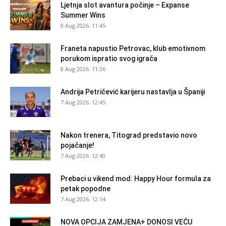
Ljetnja slot avantura počinje – Expanse
Summer Wins
8 Aug 2026. 11:45
Franeta napustio Petrovac, klub emotivnom
porukom ispratio svog igrača
8 Aug 2026. 11:36
Andrija Petričević karijeru nastavlja u Španiji
7 Aug 2026. 12:45
Nakon trenera, Titograd predstavio novo
pojačanje!
7 Aug 2026. 12:40
Prebaci u vikend mod: Happy Hour formula za
petak popodne
7 Aug 2026. 12:14
NOVA OPCIJA ZAMJENA+ DONOSI VEĆU