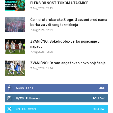
FLEKSIBILNOST TOKOM UTAKMICE
7 Aug 2026. 12:13
Čelnici starobarske Sloge: U sezoni pred nama
borba za viši rang takmičenja
7 Aug 2026. 12:09
ZVANIČNO: Bokelj dobio veliko pojačanje u
napadu
7 Aug 2026. 12:05
ZVANIČNO: Otrant angažovao novo pojačanje!
7 Aug 2026. 11:36
22,356
Fans
LIKE
10,703
Followers
FOLLOW
678
Followers
FOLLOW