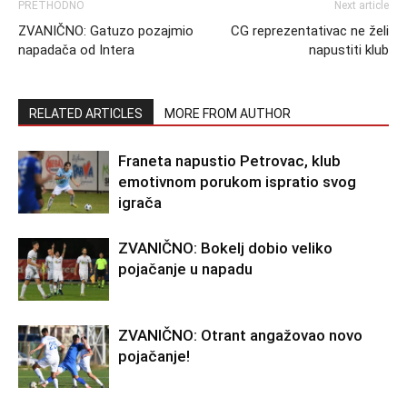
PRETHODNO
Next article
ZVANIČNO: Gatuzo pozajmio
CG reprezentativac ne želi
napadača od Intera
napustiti klub
RELATED ARTICLES
MORE FROM AUTHOR
Franeta napustio Petrovac, klub
emotivnom porukom ispratio svog
igrača
ZVANIČNO: Bokelj dobio veliko
pojačanje u napadu
ZVANIČNO: Otrant angažovao novo
pojačanje!