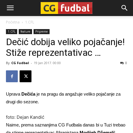
CG-
Početna
1.CFL
1.CFL
feature
Pripreme
Fudbal
Dečić dobija veliko pojačanje!
Stiže reprezentativac …
By
CG Fudbal
-
19 Jan 2017. 00:00
0
Uprava
Dečića
je na pragu da angažuje veliko pojačanje za
drugi dio sezone.
foto: Dejan Kandić
Naime, prema saznanjima CG Fudbala danas bi u Tuzi trebao
da stigne reprezentativac Afganistana
Modjieb Džemali
!