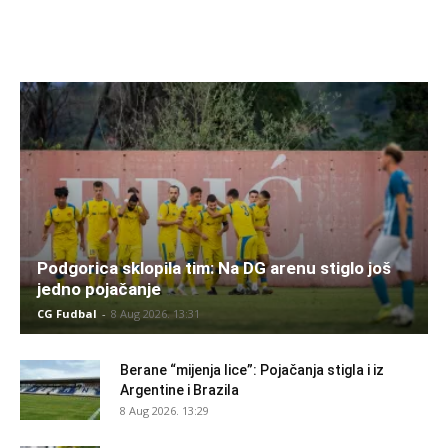
Podgorica sklopila tim: Na DG arenu stiglo još
jedno pojačanje
CG Fudbal
-
8 Aug 2026. 13:31
Berane “mijenja lice”: Pojačanja stigla i iz
Argentine i Brazila
8 Aug 2026. 13:29