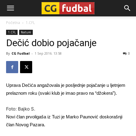
CG-
Početna
1.CFL
1.CFL
feature
Fudbal
Dečić dobio pojačanje
By
CG Fudbal
-
1 Sep 2016. 13:58
0
Uprava Dečića angažovala je posljednje pojačanje u ljetnjem
prelaznom roku (svaki klub je imao pravo na “džokera”).
Foto: Bajko S.
Novi član prvoligaša iz Tuzi je Marko Paunović doskorašnji
član Novog Pazara.