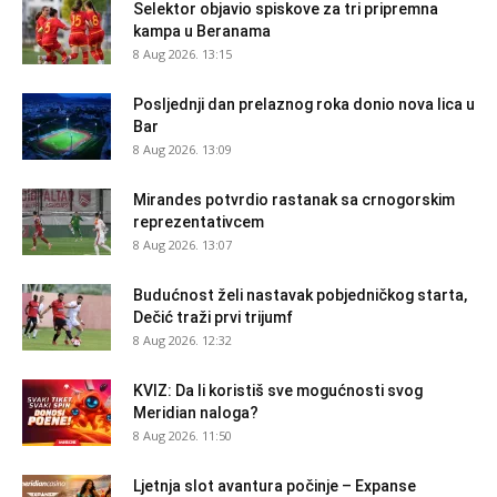
Selektor objavio spiskove za tri pripremna
kampa u Beranama
8 Aug 2026. 13:15
Posljednji dan prelaznog roka donio nova lica u
Bar
8 Aug 2026. 13:09
Mirandes potvrdio rastanak sa crnogorskim
reprezentativcem
8 Aug 2026. 13:07
Budućnost želi nastavak pobjedničkog starta,
Dečić traži prvi trijumf
8 Aug 2026. 12:32
KVIZ: Da li koristiš sve mogućnosti svog
Meridian naloga?
8 Aug 2026. 11:50
Ljetnja slot avantura počinje – Expanse