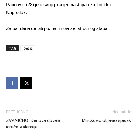
Paunović (28) je u svojoj karijeri nastupao za Timok i
Napredak.
Za par dana će biti poznat i novi šef stručnog štaba.
TAG
Dečić
PRETHODNO
Next article
ZVANIČNO: Đenova dovela
Miličković objavio spisak
igrača Valensije