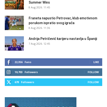
Summer Wins
8 Aug 2026. 11:45
Franeta napustio Petrovac, klub emotivnom
porukom ispratio svog igrača
8 Aug 2026. 11:36
Andrija Petričević karijeru nastavlja u Španiji
7 Aug 2026. 12:45
22,356
Fans
LIKE
10,703
Followers
FOLLOW
678
Followers
FOLLOW