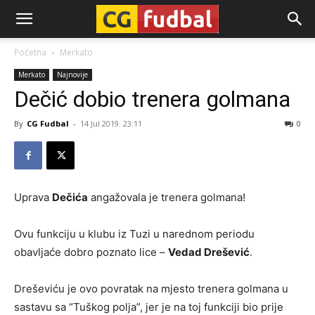
CG-
Početna
Merkato
Merkato
Najnovije
Fudbal
Dečić dobio trenera golmana
By
CG Fudbal
-
14 Jul 2019. 23:11
0
Uprava
Dečića
angažovala je trenera golmana!
Ovu funkciju u klubu iz Tuzi u narednom periodu
obavljaće dobro poznato lice –
Vedad Drešević
.
Dreševiću je ovo povratak na mjesto trenera golmana u
sastavu sa “Tuškog polja”, jer je na toj funkciji bio prije