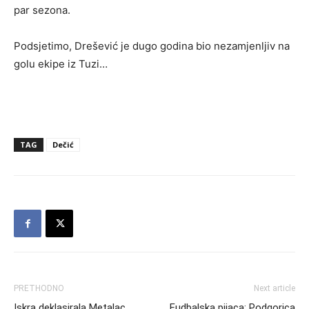
par sezona.
Podsjetimo, Drešević je dugo godina bio nezamjenljiv na
golu ekipe iz Tuzi…
TAG
Dečić
PRETHODNO
Next article
Iskra deklasirala Metalac
Fudbalska pijaca: Podgorica