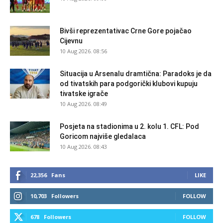
Bivši reprezentativac Crne Gore pojačao
Cijevnu
10 Aug 2026. 08:56
Situacija u Arsenalu dramtična: Paradoks je da
od tivatskih para podgorički klubovi kupuju
tivatske igrače
10 Aug 2026. 08:49
Posjeta na stadionima u 2. kolu 1. CFL: Pod
Goricom najviše gledalaca
10 Aug 2026. 08:43
22,356
Fans
LIKE
10,703
Followers
FOLLOW
678
Followers
FOLLOW