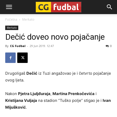
CG-
Početna
Merkato
Merkato
Fudbal
Dečić doveo novo pojačanje
By
CG Fudbal
-
29 Jun 2019. 12:47
0
Drugoligaš
Dečić
iz Tuzi angažovao je i četvrto pojačanje
ovog ljeta.
Nakon
Pjetra Ljuljđuraja
,
Martina Prenkočevića
i
Kristijana Vuljaja
na stadion “Tuško polje” stigao je i
Ivan
Mijušković
.