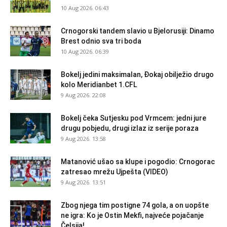
10 Aug 2026. 06:43
Crnogorski tandem slavio u Bjelorusiji: Dinamo
Brest odnio sva tri boda
10 Aug 2026. 06:39
Bokelj jedini maksimalan, Đokaj obilježio drugo
kolo Meridianbet 1.CFL
9 Aug 2026. 22:08
Bokelj čeka Sutjesku pod Vrmcem: jedni jure
drugu pobjedu, drugi izlaz iz serije poraza
9 Aug 2026. 13:58
Matanović ušao sa klupe i pogodio: Crnogorac
zatresao mrežu Ujpešta (VIDEO)
9 Aug 2026. 13:51
Zbog njega tim postigne 74 gola, a on uopšte
ne igra: Ko je Ostin Mekfi, najveće pojačanje
Čelsija!