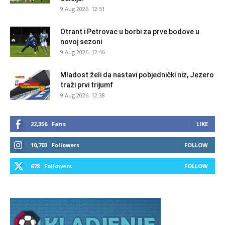
9 Aug 2026. 12:51
Otrant i Petrovac u borbi za prve bodove u
novoj sezoni
9 Aug 2026. 12:46
Mladost želi da nastavi pobjednički niz, Jezero
traži prvi trijumf
9 Aug 2026. 12:38
22,356
Fans
LIKE
10,703
Followers
FOLLOW
678
Followers
FOLLOW