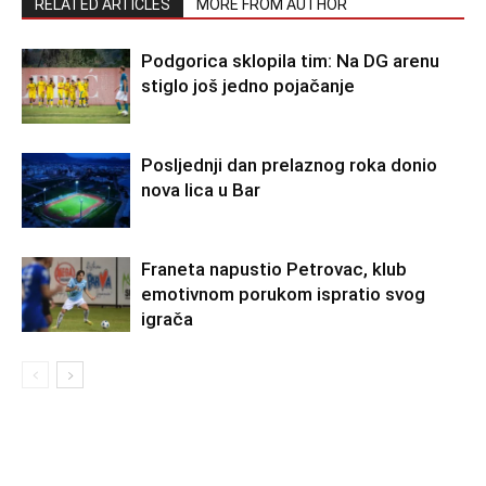
RELATED ARTICLES
MORE FROM AUTHOR
Podgorica sklopila tim: Na DG arenu
stiglo još jedno pojačanje
Posljednji dan prelaznog roka donio
nova lica u Bar
Franeta napustio Petrovac, klub
emotivnom porukom ispratio svog
igrača