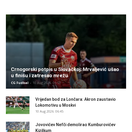
Crnogorski potpis u Slovačkoj: Mrvaljević ušao
u finišu i zatresao mrežu
CG Fudbal
-
10 Aug 2026. 06:53
Vrijedan bod za Lončara: Akron zaustavio
Lokomotivu u Moskvi
10 Aug 2026. 06:45
Jovovićev Nefči demolirao Kumburovićev
Kizilkum