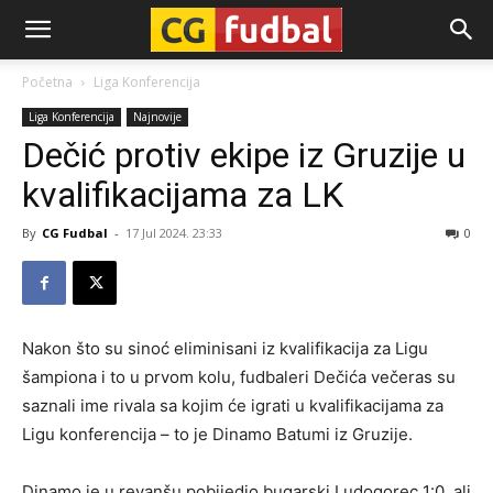
CG-
Početna
Liga Konferencija
Liga Konferencija
Najnovije
Fudbal
Dečić protiv ekipe iz Gruzije u
kvalifikacijama za LK
By
CG Fudbal
-
17 Jul 2024. 23:33
0
Nakon što su sinoć eliminisani iz kvalifikacija za Ligu
šampiona i to u prvom kolu, fudbaleri Dečića večeras su
saznali ime rivala sa kojim će igrati u kvalifikacijama za
Ligu konferencija – to je Dinamo Batumi iz Gruzije.
Dinamo je u revanšu pobijedio bugarski Ludogorec 1:0, ali