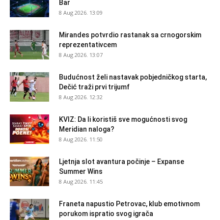
Bar
8 Aug 2026. 13:09
Mirandes potvrdio rastanak sa crnogorskim
reprezentativcem
8 Aug 2026. 13:07
Budućnost želi nastavak pobjedničkog starta,
Dečić traži prvi trijumf
8 Aug 2026. 12:32
KVIZ: Da li koristiš sve mogućnosti svog
Meridian naloga?
8 Aug 2026. 11:50
Ljetnja slot avantura počinje – Expanse
Summer Wins
8 Aug 2026. 11:45
Franeta napustio Petrovac, klub emotivnom
porukom ispratio svog igrača