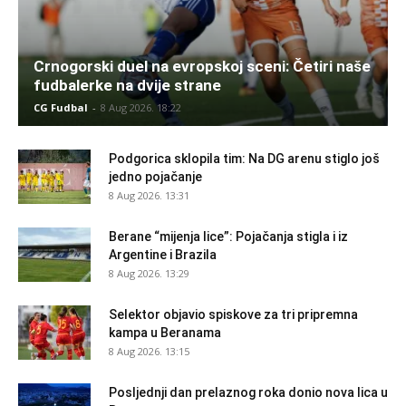
Crnogorski duel na evropskoj sceni: Četiri naše
fudbalerke na dvije strane
CG Fudbal
-
8 Aug 2026. 18:22
Podgorica sklopila tim: Na DG arenu stiglo još
jedno pojačanje
8 Aug 2026. 13:31
Berane “mijenja lice”: Pojačanja stigla i iz
Argentine i Brazila
8 Aug 2026. 13:29
Selektor objavio spiskove za tri pripremna
kampa u Beranama
8 Aug 2026. 13:15
Posljednji dan prelaznog roka donio nova lica u