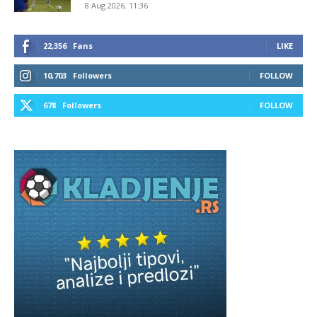
8 Aug 2026. 11:36
22,356
Fans
LIKE
10,703
Followers
FOLLOW
678
Followers
FOLLOW