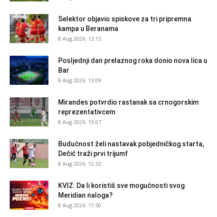
Selektor objavio spiskove za tri pripremna
kampa u Beranama
8 Aug 2026. 13:15
Posljednji dan prelaznog roka donio nova lica u
Bar
8 Aug 2026. 13:09
Mirandes potvrdio rastanak sa crnogorskim
reprezentativcem
8 Aug 2026. 13:07
Budućnost želi nastavak pobjedničkog starta,
Dečić traži prvi trijumf
8 Aug 2026. 12:32
KVIZ: Da li koristiš sve mogućnosti svog
Meridian naloga?
8 Aug 2026. 11:50