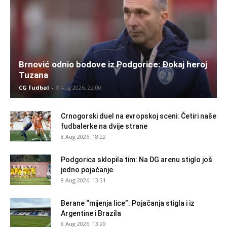
Brnović odnio bodove iz Podgorice: Đokaj heroj
Tuzana
CG Fudbal
-
8 Aug 2026. 22:00
Crnogorski duel na evropskoj sceni: Četiri naše
fudbalerke na dvije strane
8 Aug 2026. 18:22
Podgorica sklopila tim: Na DG arenu stiglo još
jedno pojačanje
8 Aug 2026. 13:31
Berane “mijenja lice”: Pojačanja stigla i iz
Argentine i Brazila
8 Aug 2026. 13:29