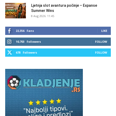
Ljetnja slot avantura počinje – Expanse
Summer Wins
8 Aug 2026. 11:45
22,356
Fans
LIKE
10,703
Followers
FOLLOW
678
Followers
FOLLOW