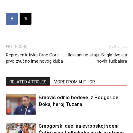
PRETHODNO
Next article
Reprezentativka Crne Gore
Ulcinjani ne staju: Stigla dvojica
prvo zvučno ime novog kluba
novih fudbalera
RELATED ARTICLES
MORE FROM AUTHOR
Brnović odnio bodove iz Podgorice:
Đokaj heroj Tuzana
Crnogorski duel na evropskoj sceni:
Četiri naše fudbalerke na dvije strane