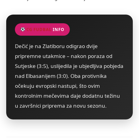
CG FUDBAL
INFO
Dečić je na Zlatiboru odigrao dvije
pripremne utakmice – nakon poraza od
Sutjeske (3:5), uslijedila je ubjedljiva pobjeda
nad Elbasanijem (3:0). Oba protivnika
očekuju evropski nastupi, što ovim
kontrolnim mečevima daje dodatnu težinu
u završnici priprema za novu sezonu.