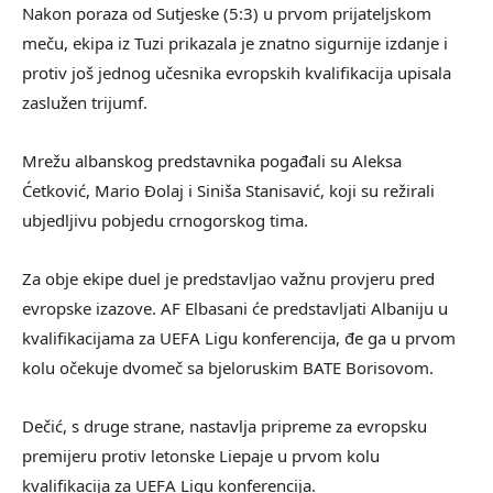
Nakon poraza od Sutjeske (5:3) u prvom prijateljskom
meču, ekipa iz Tuzi prikazala je znatno sigurnije izdanje i
protiv još jednog učesnika evropskih kvalifikacija upisala
zaslužen trijumf.
Mrežu albanskog predstavnika pogađali su Aleksa
Ćetković, Mario Đolaj i Siniša Stanisavić, koji su režirali
ubjedljivu pobjedu crnogorskog tima.
Za obje ekipe duel je predstavljao važnu provjeru pred
evropske izazove. AF Elbasani će predstavljati Albaniju u
kvalifikacijama za UEFA Ligu konferencija, đe ga u prvom
kolu očekuje dvomeč sa bjeloruskim BATE Borisovom.
Dečić, s druge strane, nastavlja pripreme za evropsku
premijeru protiv letonske Liepaje u prvom kolu
kvalifikacija za UEFA Ligu konferencija.