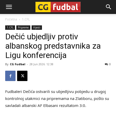
CG-
Početna
1.CFL
1.CFL
Pripreme
Vijesti
Fudbal
Dečić ubjedljiv protiv
albanskog predstavnika za
Ligu konferencija
By
CG Fudbal
-
28 Jun 2026. 12:38
0
Fudbaleri Dečića ostvarili su ubjedljivu pobjedu u drugoj
kontrolnoj utakmici na pripremama na Zlatiboru, pošto su
savladali albanski AF Elbasani rezultatom 3:0.