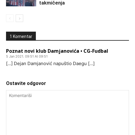
takmičenja
1 Komentar
Poznat novi klub Damjanovića • CG-Fudbal
5 Jan 2021. 09:51 At 09:51
[…] Dejan Damjanović napuštio Daegu […]
Ostavite odgovor