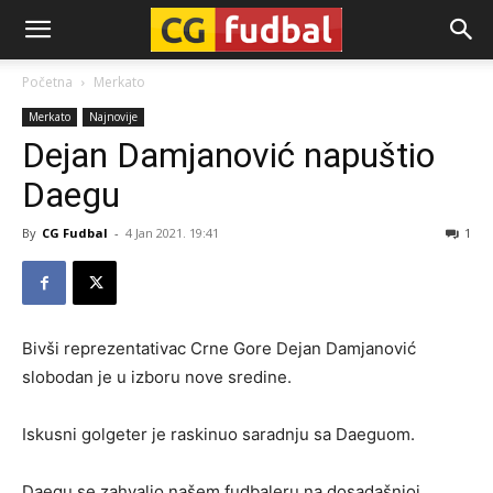
CG-
Početna
Merkato
Merkato
Najnovije
Fudbal
Dejan Damjanović napuštio
Daegu
By
CG Fudbal
-
4 Jan 2021. 19:41
1
Bivši reprezentativac Crne Gore Dejan Damjanović
slobodan je u izboru nove sredine.
Iskusni golgeter je raskinuo saradnju sa Daeguom.
Daegu se zahvalio našem fudbaleru na dosadašnjoj