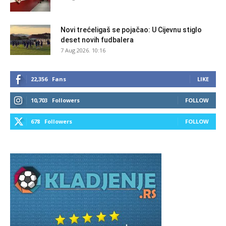
Novi trećeligaš se pojačao: U Cijevnu stiglo
deset novih fudbalera
7 Aug 2026. 10:16
22,356
Fans
LIKE
10,703
Followers
FOLLOW
678
Followers
FOLLOW