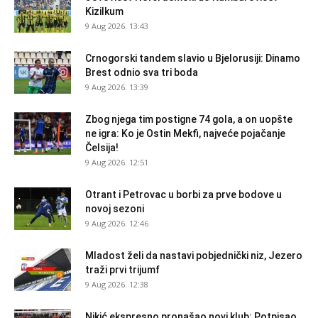
Kizilkum
9 Aug 2026. 13:43
Crnogorski tandem slavio u Bjelorusiji: Dinamo
Brest odnio sva tri boda
9 Aug 2026. 13:39
Zbog njega tim postigne 74 gola, a on uopšte
ne igra: Ko je Ostin Mekfi, najveće pojačanje
Čelsija!
9 Aug 2026. 12:51
Otrant i Petrovac u borbi za prve bodove u
novoj sezoni
9 Aug 2026. 12:46
Mladost želi da nastavi pobjednički niz, Jezero
traži prvi trijumf
9 Aug 2026. 12:38
Nikić ekspresno pronašao novi klub: Potpisao