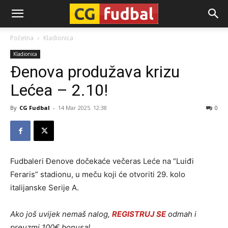
CG-
Početna
Kladionica
Kladionica
Fudbal
Đenova produžava krizu
Lećea – 2.10!
By
CG Fudbal
-
14 Mar 2025. 12:38
0
Fudbaleri Đenove dočekaće večeras Leće na “Luiđi
Feraris” stadionu, u meču koji će otvoriti 29. kolo
italijanske Serije A.
Ako još uvijek nemaš nalog,
REGISTRUJ SE
odmah i
preuzmi 100€ bonusa!