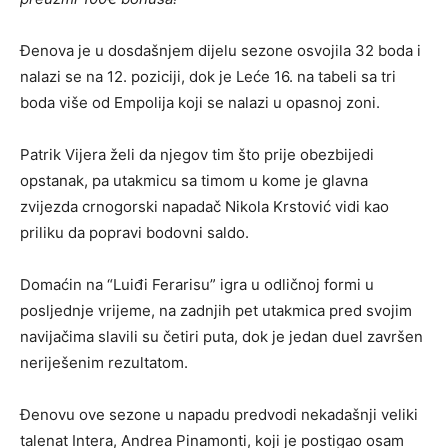
Đenova je u dosdašnjem dijelu sezone osvojila 32 boda i
nalazi se na 12. poziciji, dok je Leće 16. na tabeli sa tri
boda više od Empolija koji se nalazi u opasnoj zoni.
Patrik Vijera želi da njegov tim što prije obezbijedi
opstanak, pa utakmicu sa timom u kome je glavna
zvijezda crnogorski napadač Nikola Krstović vidi kao
priliku da popravi bodovni saldo.
Domaćin na “Luiđi Ferarisu” igra u odličnoj formi u
posljednje vrijeme, na zadnjih pet utakmica pred svojim
navijačima slavili su četiri puta, dok je jedan duel završen
neriješenim rezultatom.
Đenovu ove sezone u napadu predvodi nekadašnji veliki
talenat Intera, Andrea Pinamonti, koji je postigao osam