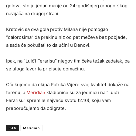
golova, što je jedan manje od 24-godišnjeg crnogorskog
navijača na drugoj strani.
Krstović sa dva gola protiv Milana nije pomogao
“đalorosima” da prekinu niz od pet mečeva bez pobjede,
a sada će pokušati to da učini u Đenovi.
Ipak, na “Luiđi Ferarisu” njegov tim čeka težak zadatak, pa
se uloga favorita pripisuje domaćinu.
Očekujemo da ekipa Patrika Vijere svoj kvalitet dokaže na
terenu, a
Meridian
kladionice su za jedinicu na “Luiđi
Ferarisu” spremile najveću kvotu (2.10), koju vam
preporučujemo da odigrate.
TAG
Meridian