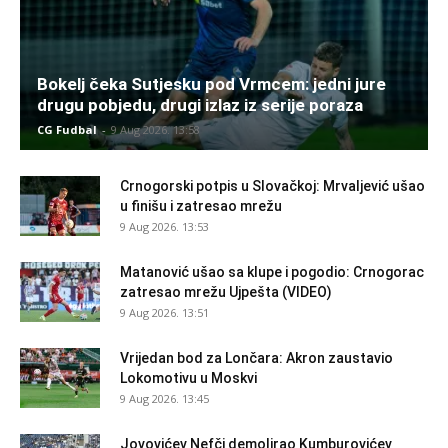
Bokelj čeka Sutjesku pod Vrmcem: jedni jure
drugu pobjedu, drugi izlaz iz serije poraza
CG Fudbal
-
9 Aug 2026. 13:58
Crnogorski potpis u Slovačkoj: Mrvaljević ušao
u finišu i zatresao mrežu
9 Aug 2026. 13:53
Matanović ušao sa klupe i pogodio: Crnogorac
zatresao mrežu Ujpešta (VIDEO)
9 Aug 2026. 13:51
Vrijedan bod za Lončara: Akron zaustavio
Lokomotivu u Moskvi
9 Aug 2026. 13:45
Jovovićev Nefči demolirao Kumburovićev