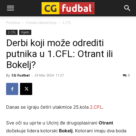
CG-
Početna
Ostala takmičenja
2.CFL
2.CFL
Vijesti
Fudbal
Derbi koji može odrediti
putnika u 1.CFL: Otrant ili
Bokelj?
By
CG Fudbal
-
24 Mar 2024. 11:37
0
Danas se igraju četiri utakmice 25.kola
2.CFL
.
Sve oči su uprte u Ulcinj đe drugoplasirani
Otrant
dočekuje lidera kotorski
Bokelj
. Kotorani imaju dva boda