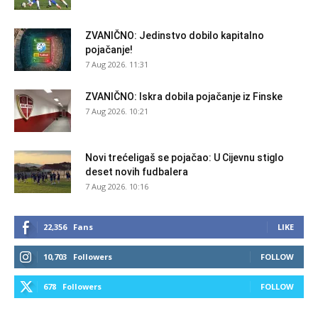
ZVANIČNO: Jedinstvo dobilo kapitalno
pojačanje!
7 Aug 2026. 11:31
ZVANIČNO: Iskra dobila pojačanje iz Finske
7 Aug 2026. 10:21
Novi trećeligaš se pojačao: U Cijevnu stiglo
deset novih fudbalera
7 Aug 2026. 10:16
22,356
Fans
LIKE
10,703
Followers
FOLLOW
678
Followers
FOLLOW