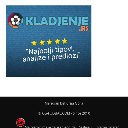
Meridian bet Crna Gora
© CG-FUDBAL.COM - Since 2010
Maloletnicima je zabranjeno da učestvuju u igrama na sreću,