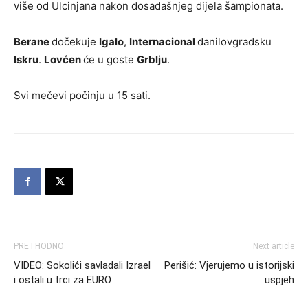
više od Ulcinjana nakon dosadašnjeg dijela šampionata.
Berane
dočekuje
Igalo
,
Internacional
danilovgradsku
Iskru
.
Lovćen
će u goste
Grblju
.
Svi mečevi počinju u 15 sati.
PRETHODNO
Next article
VIDEO: Sokolići savladali Izrael
Perišić: Vjerujemo u istorijski
i ostali u trci za EURO
uspjeh