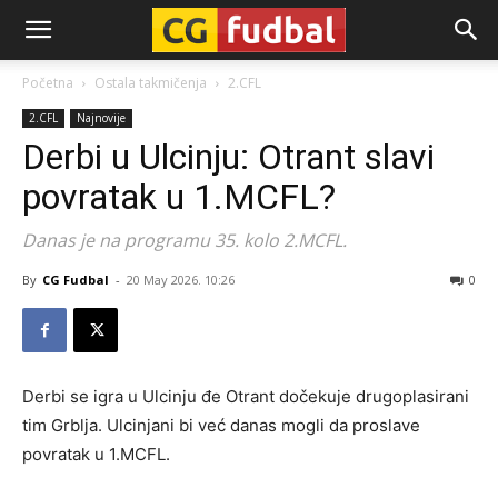
CG-
Početna
Ostala takmičenja
2.CFL
2.CFL
Najnovije
Fudbal
Derbi u Ulcinju: Otrant slavi
povratak u 1.MCFL?
Danas je na programu 35. kolo 2.MCFL.
By
CG Fudbal
-
20 May 2026. 10:26
0
Derbi se igra u Ulcinju đe Otrant dočekuje drugoplasirani
tim Grblja. Ulcinjani bi već danas mogli da proslave
povratak u 1.MCFL.