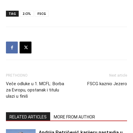
TAG
2.CFL
FSCG
PRETHODNO
Next article
Veče odluke u 1. MCFL: Borba
FSCG kaznio Jezero
za Evropu, opstanak i titulu
ulazi u finiš
RELATED ARTICLES
MORE FROM AUTHOR
Andrija Petričević karijeru nastavlja u