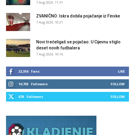
7 Aug 2026. 11:31
ZVANIČNO: Iskra dobila pojačanje iz Finske
7 Aug 2026. 10:21
Novi trećeligaš se pojačao: U Cijevnu stiglo
deset novih fudbalera
7 Aug 2026. 10:16
22,356
Fans
LIKE
10,703
Followers
FOLLOW
678
Followers
FOLLOW