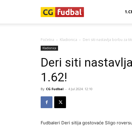
CG-
1.C
Fudbal
Početna
Kladionica
Deri siti nastavlja borbu za tit
Kladionica
Deri siti nastavlj
1.62!
By
CG Fudbal
-
4 Jul 2024. 12:10
Fudbaleri Deri sitija gostovaće Sligo roversu