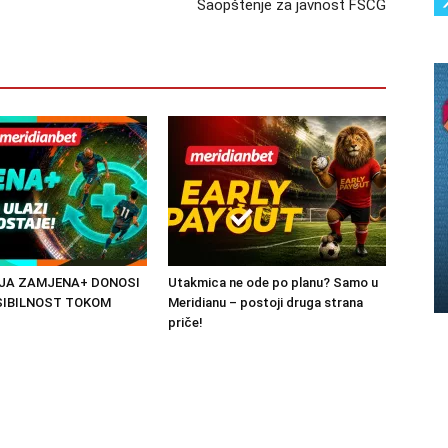
Saopštenje za javnost FSCG
JA ZAMJENA+ DONOSI
Utakmica ne ode po planu? Samo u
SIBILNOST TOKOM
Meridianu – postoji druga strana
priče!