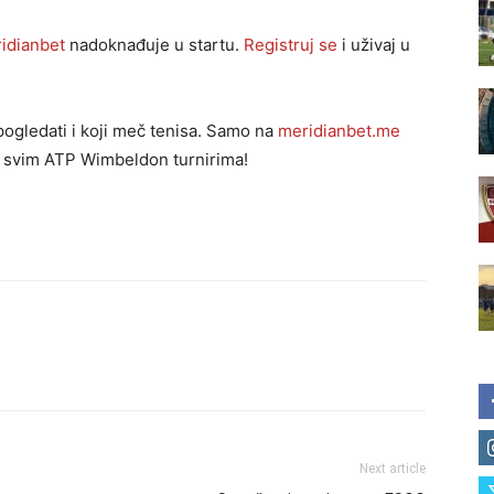
idianbet
nadoknađuje u startu.
Registruj se
i uživaj u
pogledati i koji meč tenisa. Samo na
meridianbet.me
 svim ATP Wimbeldon turnirima!
Next article