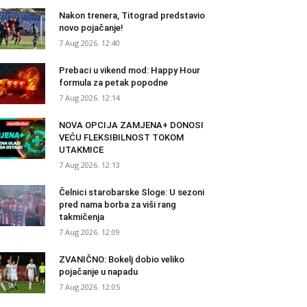
Nakon trenera, Titograd predstavio
novo pojačanje!
7 Aug 2026. 12:40
Prebaci u vikend mod: Happy Hour
formula za petak popodne
7 Aug 2026. 12:14
NOVA OPCIJA ZAMJENA+ DONOSI
VEĆU FLEKSIBILNOST TOKOM
UTAKMICE
7 Aug 2026. 12:13
Čelnici starobarske Sloge: U sezoni
pred nama borba za viši rang
takmičenja
7 Aug 2026. 12:09
ZVANIČNO: Bokelj dobio veliko
pojačanje u napadu
7 Aug 2026. 12:05