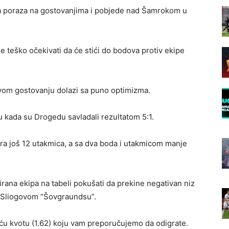
va poraza na gostovanjima i pobjede nad Šamrokom u
 je teško očekivati da će stići do bodova protiv ekipe
ovom gostovanju dolazi sa puno optimizma.
u kada su Drogedu savladali rezultatom 5:1.
gra još 12 utakmica, a sa dva boda i utakmicom manje
irana ekipa na tabeli pokušati da prekine negativan niz
 Sliogovom “Šovgraundsu”.
ću kvotu (1.62) koju vam preporučujemo da odigrate.