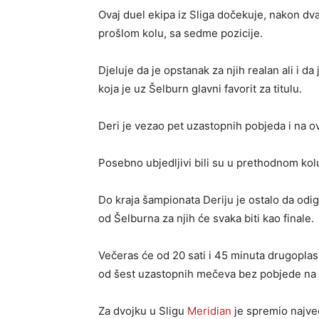
Ovaj duel ekipa iz Sliga dočekuje, nakon d
prošlom kolu, sa sedme pozicije.
Djeluje da je opstanak za njih realan ali i da
koja je uz Šelburn glavni favorit za titulu.
Deri je vezao pet uzastopnih pobjeda i na 
Posebno ubjedljivi bili su u prethodnom kol
Do kraja šampionata Deriju je ostalo da odi
od Šelburna za njih će svaka biti kao finale.
Večeras će od 20 sati i 45 minuta drugoplas
od šest uzastopnih mečeva bez pobjede na
Za dvojku u Sligu
Meridian
je spremio najve