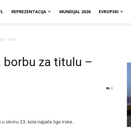
FL
REPREZENTACIJA
MUNDIJAL 2026
EVROPSKI
ulu – 1.62!
a borbu za titulu –
0
 u okviru 23. kola najjače lige Irske.