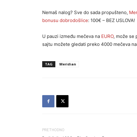
Nemaš nalog? Sve do sada propušteno,
Mer
bonusu dobrodošlice
: 100€ – BEZ USLOVA!
U pauzi između mečeva na
EURO
, može se 
sajtu možete gledati preko 4000 mečeva na
TAG
Meridian
PRETHODNO