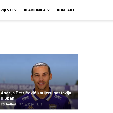
VIJESTI
KLADIONICA
KONTAKT
Andrija Petričević karijeru nastavlja
u Španiji
CG Fudbal
-
7 Aug 2026. 12:45