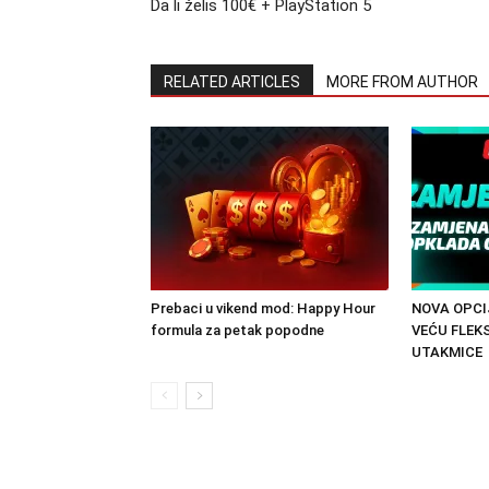
Da li želis 100€ + PlayStation 5
RELATED ARTICLES
MORE FROM AUTHOR
Prebaci u vikend mod: Happy Hour
NOVA OPCI
formula za petak popodne
VEĆU FLEK
UTAKMICE