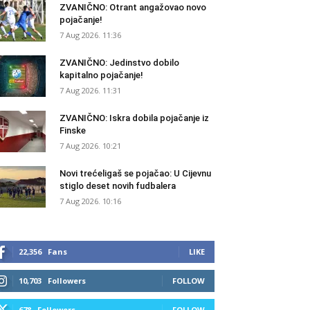
ZVANIČNO: Otrant angažovao novo
pojačanje!
7 Aug 2026. 11:36
ZVANIČNO: Jedinstvo dobilo
kapitalno pojačanje!
7 Aug 2026. 11:31
ZVANIČNO: Iskra dobila pojačanje iz
Finske
7 Aug 2026. 10:21
Novi trećeligaš se pojačao: U Cijevnu
stiglo deset novih fudbalera
7 Aug 2026. 10:16
22,356
Fans
LIKE
10,703
Followers
FOLLOW
678
Followers
FOLLOW