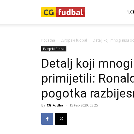
CG-
1.C
Fudbal
Početna
Evropski fudbal
Detalj koji mnogi nisu o
Evropski fudbal
Detalj koji mnog
primijetili: Rona
pogotka razbijes
By
CG Fudbal
-
15 Feb 2020. 03:25