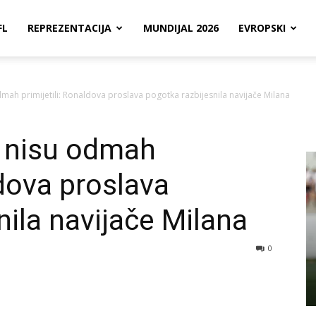
FL
REPREZENTACIJA
MUNDIJAL 2026
EVROPSKI
dmah primijetili: Ronaldova proslava pogotka razbijesnila navijače Milana
i nisu odmah
ldova proslava
nila navijače Milana
0