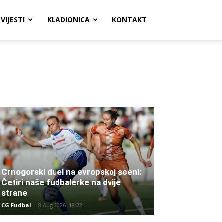
VIJESTI
KLADIONICA
KONTAKT
Crnogorski duel na evropskoj sceni:
Četiri naše fudbalerke na dvije
strane
CG Fudbal
-
8 Aug 2026. 18:22