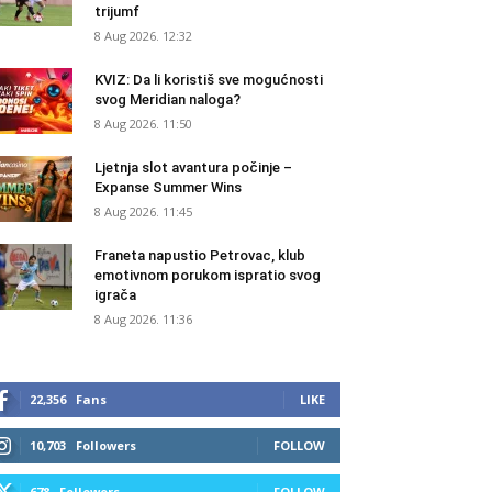
trijumf
8 Aug 2026. 12:32
KVIZ: Da li koristiš sve mogućnosti
svog Meridian naloga?
8 Aug 2026. 11:50
Ljetnja slot avantura počinje –
Expanse Summer Wins
8 Aug 2026. 11:45
Franeta napustio Petrovac, klub
emotivnom porukom ispratio svog
igrača
8 Aug 2026. 11:36
22,356
Fans
LIKE
10,703
Followers
FOLLOW
678
Followers
FOLLOW