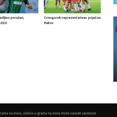
edljivo poražen,
Crnogorski reprezentativac pojačao
Adžić
Rakov
rama na sreću, učešće u igrama na sreću može izazvati zavisnost.