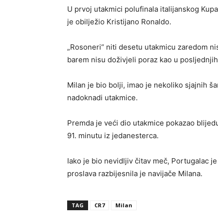
U prvoj utakmici polufinala italijanskog Kupa
je obilježio Kristijano Ronaldo.
„Rosoneri“ niti desetu utakmicu zaredom nis
barem nisu doživjeli poraz kao u posljednji
Milan je bio bolji, imao je nekoliko sjajnih š
nadoknadi utakmice.
Premda je veći dio utakmice pokazao blijedu 
91. minutu iz jedanesterca.
Iako je bio nevidljiv čitav meč, Portugalac
proslava razbijesnila je navijače Milana.
TAG
CR7
Milan