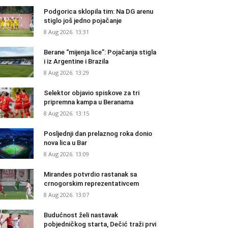
Podgorica sklopila tim: Na DG arenu
stiglo još jedno pojačanje
8 Aug 2026. 13:31
Berane “mijenja lice”: Pojačanja stigla
i iz Argentine i Brazila
8 Aug 2026. 13:29
Selektor objavio spiskove za tri
pripremna kampa u Beranama
8 Aug 2026. 13:15
Posljednji dan prelaznog roka donio
nova lica u Bar
8 Aug 2026. 13:09
Mirandes potvrdio rastanak sa
crnogorskim reprezentativcem
8 Aug 2026. 13:07
Budućnost želi nastavak
pobjedničkog starta, Dečić traži prvi