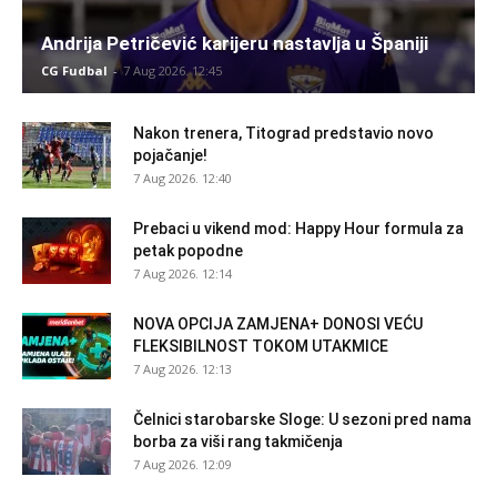
Andrija Petričević karijeru nastavlja u Španiji
CG Fudbal
-
7 Aug 2026. 12:45
Nakon trenera, Titograd predstavio novo
pojačanje!
7 Aug 2026. 12:40
Prebaci u vikend mod: Happy Hour formula za
petak popodne
7 Aug 2026. 12:14
NOVA OPCIJA ZAMJENA+ DONOSI VEĆU
FLEKSIBILNOST TOKOM UTAKMICE
7 Aug 2026. 12:13
Čelnici starobarske Sloge: U sezoni pred nama
borba za viši rang takmičenja
7 Aug 2026. 12:09