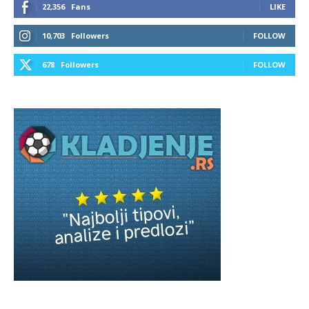
22,356
Fans
LIKE
10,703
Followers
FOLLOW
678
Followers
FOLLOW