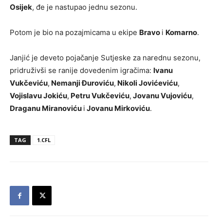
Osijek
, đe je nastupao jednu sezonu.
Potom je bio na pozajmicama u ekipe
Bravo
i
Komarno
.
Janjić je deveto pojačanje Sutjeske za narednu sezonu,
pridruživši se ranije dovedenim igračima:
Ivanu
Vukčeviću
,
Nemanji Đuroviću
,
Nikoli Jovićeviću
,
Vojislavu Jokiću
,
Petru Vukčeviću
,
Jovanu Vujoviću
,
Draganu Miranoviću
i
Jovanu Mirkoviću
.
TAG
1.CFL