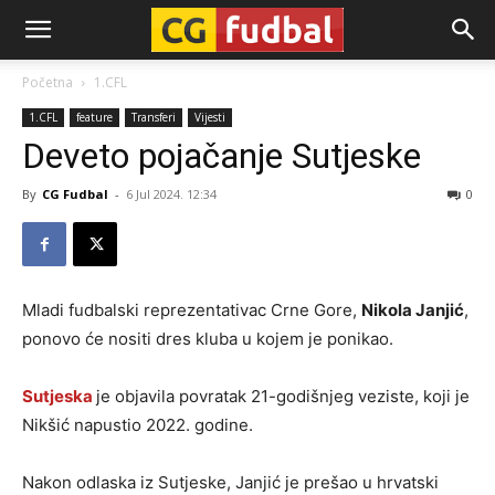
CG-
Početna
1.CFL
1.CFL
feature
Transferi
Vijesti
Fudbal
Deveto pojačanje Sutjeske
By
CG Fudbal
-
6 Jul 2024. 12:34
0
Mladi fudbalski reprezentativac Crne Gore,
Nikola Janjić
,
ponovo će nositi dres kluba u kojem je ponikao.
Sutjeska
je objavila povratak 21-godišnjeg veziste, koji je
Nikšić napustio 2022. godine.
Nakon odlaska iz Sutjeske, Janjić je prešao u hrvatski