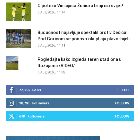
O potezu Vinisijusa Žuniora bruji cio svijet!
6 Aug 2026. 11:14
Budućnost najavljuje spektakl protiv Dečića:
Pod Goricom se ponovo okupljaju plavo-bijeli
6 Aug 2026. 11:11
Pogledajte kako izgleda teren stadiona u
Rožajama /VIDEO/
6 Aug 2026. 11:08
22,356
Fans
LIKE
10,703
Followers
FOLLOW
678
Followers
FOLLOW