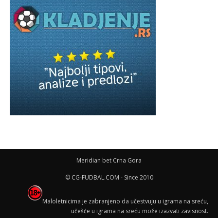
Meridian bet Crna Gora
© CG-FUDBAL.COM - Since 2010
Maloletnicima je zabranjeno da učestvuju u igrama na sreću,
učešće u igrama na sreću može izazvati zavisnost.