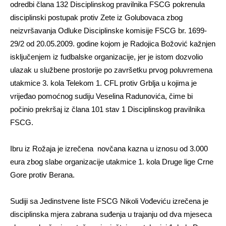
odredbi člana 132 Disciplinskog pravilnika FSCG pokrenula
disciplinski postupak protiv Zete iz Golubovaca zbog
neizvršavanja Odluke Disciplinske komisije FSCG br. 1699-
29/2 od 20.05.2009. godine kojom je Radojica Božović kažnjen
isključenjem iz fudbalske organizacije, jer je istom dozvolio
ulazak u službene prostorije po završetku prvog poluvremena
utakmice 3. kola Telekom 1. CFL protiv Grblja u kojima je
vrijeđao pomoćnog sudiju Veselina Radunovića, čime bi
počinio prekršaj iz člana 101 stav 1 Disciplinskog pravilnika
FSCG.
Ibru iz Rožaja je izrečena novčana kazna u iznosu od 3.000
eura zbog slabe organizacije utakmice 1. kola Druge lige Crne
Gore protiv Berana.
Sudiji sa Jedinstvene liste FSCG Nikoli Vođeviću izrečena je
disciplinska mjera zabrana suđenja u trajanju od dva mjeseca