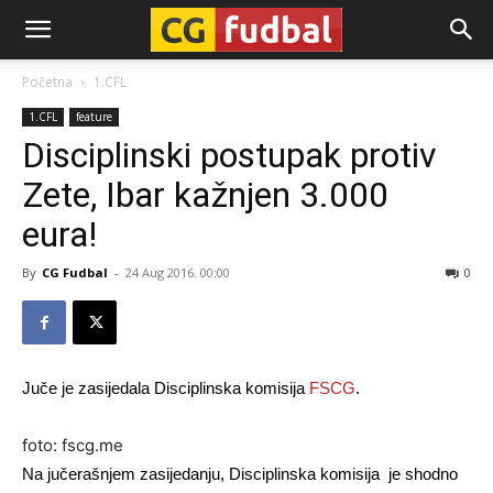
CG-
Početna
1.CFL
1.CFL
feature
Fudbal
Disciplinski postupak protiv
Zete, Ibar kažnjen 3.000
eura!
By
CG Fudbal
-
24 Aug 2016. 00:00
0
Juče je zasijedala Disciplinska komisija
FSCG
.
foto: fscg.me
Na jučerašnjem zasijedanju, Disciplinska komisija je shodno