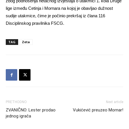
zbog podnošenja netačnog izvještaja o utakmici 1. kola Druge
lige između Cetinja i Mornara na kojoj je obavljao dužnost
sudije utakmice, čime je počinio prekršaj iz člana 116
Disciplinskog pravilnika FSCG.
TAG
Zeta
PRETHODNO
Next article
ZVANIČNO: Lester prodao
Vukićević preuzeo Mornar!
jednog igrača