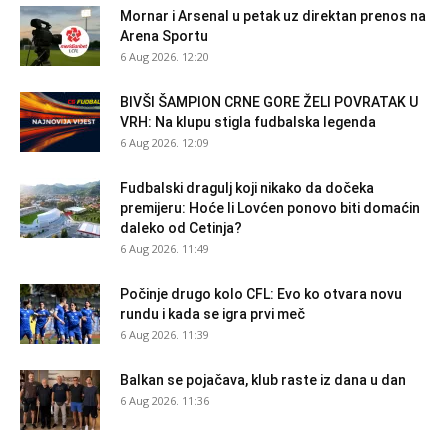
Mornar i Arsenal u petak uz direktan prenos na
Arena Sportu
6 Aug 2026. 12:20
BIVŠI ŠAMPION CRNE GORE ŽELI POVRATAK U
VRH: Na klupu stigla fudbalska legenda
6 Aug 2026. 12:09
Fudbalski dragulj koji nikako da dočeka
premijeru: Hoće li Lovćen ponovo biti domaćin
daleko od Cetinja?
6 Aug 2026. 11:49
Počinje drugo kolo CFL: Evo ko otvara novu
rundu i kada se igra prvi meč
6 Aug 2026. 11:39
Balkan se pojačava, klub raste iz dana u dan
6 Aug 2026. 11:36