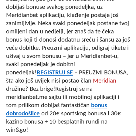
dobijaš bonuse svakog ponedeljka, uz
Meridianbet aplikaciju, klađenje postaje još
zanimljivije. Neka svaki ponedeljak postane tvoj
omiljeni dan u nedjelji, jer znaš da te čeka
bonus koji ti donosi dodatnu sreću i šansu za još
veće dobitke. Preuzmi aplikaciju, odigraj tikete i
uživaj u svom bonusu – jer u Meridianbet-u,
svaki ponedeljak je dobitni
ponedeljak!
REGISTRUJ SE
– PREUZMI BONUSA,
šta ako još uvijek nisi postao član
Meridian
družine? Bez brige!Registruj se na
meridianbet.me sajtu ili mobilnoj aplikaciji i
tom prilikom dobijaš fantastičan
bonus
dobrodošlice
od 20€ sportskog bonusa i 30€
kazino bonusa + 10 besplatnih rundi na
win&go!