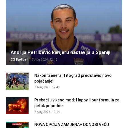
Andrija Petričević karijeru nastavlja u Španiji
CG Fudbal
-
7 Aug 2026. 12:45
Nakon trenera, Titograd predstavio novo
pojačanje!
7 Aug 2026. 12:40
Prebaci u vikend mod: Happy Hour formula za
petak popodne
7 Aug 2026. 12:14
NOVA OPCIJA ZAMJENA+ DONOSI VEĆU