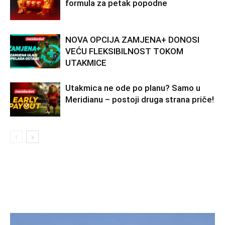
formula za petak popodne
NOVA OPCIJA ZAMJENA+ DONOSI
VEĆU FLEKSIBILNOST TOKOM
UTAKMICE
Utakmica ne ode po planu? Samo u
Meridianu – postoji druga strana priče!