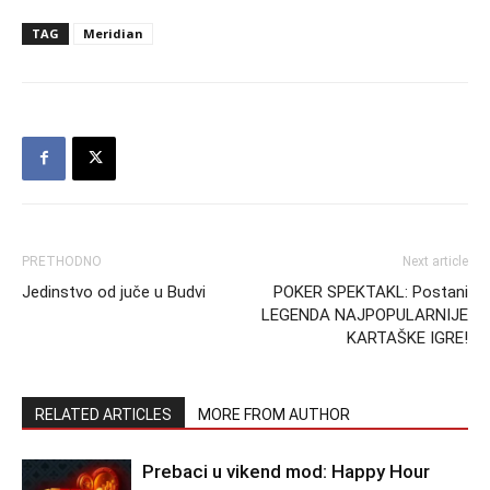
TAG
Meridian
PRETHODNO
Next article
Jedinstvo od juče u Budvi
POKER SPEKTAKL: Postani
LEGENDA NAJPOPULARNIJE
KARTAŠKE IGRE!
RELATED ARTICLES
MORE FROM AUTHOR
Prebaci u vikend mod: Happy Hour