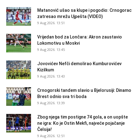
Matanović ušao sa klupe i pogodio: Crnogorac
zatresao mrežu Ujpešta (VIDEO)
9 Aug 2026. 13:51
Vrijedan bod za Lončara: Akron zaustavio
Lokomotivu u Moskvi
9 Aug 2026. 13:45
Jovovićev Nefči demolirao Kumburovićev
Kizilkum
9 Aug 2026. 13:43
Crnogorski tandem slavio u Bjelorusiji: Dinamo
Brest odnio sva tri boda
9 Aug 2026. 13:39
Zbog njega tim postigne 74 gola, a on uopšte
ne igra: Ko je Ostin Mekfi, najveće pojačanje
Čelsija!
9 Aug 2026. 12:51