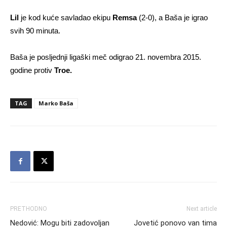
Lil
je kod kuće savladao ekipu
Remsa
(2-0), a Baša je igrao
svih 90 minuta.
Baša je posljednji ligaški meč odigrao 21. novembra 2015.
godine protiv
Troe.
TAG
Marko Baša
PRETHODNO
Next article
Nedović: Mogu biti zadovoljan
Jovetić ponovo van tima