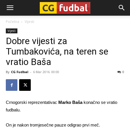
CG-
Početna
Vijesti
Vijesti
Fudbal
Dobre vijesti za
Tumbakovića, na teren se
vratio Baša
By
CG Fudbal
-
6 Mar 2016. 00:00
0
Crnogorski reprezentativac
Marko Baša
konačno se vratio
fudbalu.
On je nakon tromjesečne pauze odigrao prvi meč.