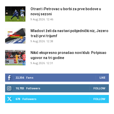
Otrant i Petrovac u borbi za prve bodove u
novoj sezoni
9 Aug 2026. 12:46
Mladost želi da nastavi pobjednički niz, Jezero
traži prvi trijumf
9 Aug 2026. 12:38
Nikić ekspresno pronašao novi klub: Potpisao
ugovor na tri godine
9 Aug 2026. 12:31
22,356
Fans
LIKE
10,703
Followers
FOLLOW
678
Followers
FOLLOW