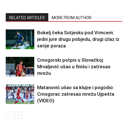
RELATED ARTICLES
MORE FROM AUTHOR
Bokelj čeka Sutjesku pod Vrmcem:
jedni jure drugu pobjedu, drugi izlaz iz
serije poraza
Crnogorski potpis u Slovačkoj:
Mrvaljević ušao u finišu i zatresao
mrežu
Matanović ušao sa klupe i pogodio:
Crnogorac zatresao mrežu Ujpešta
(VIDEO)