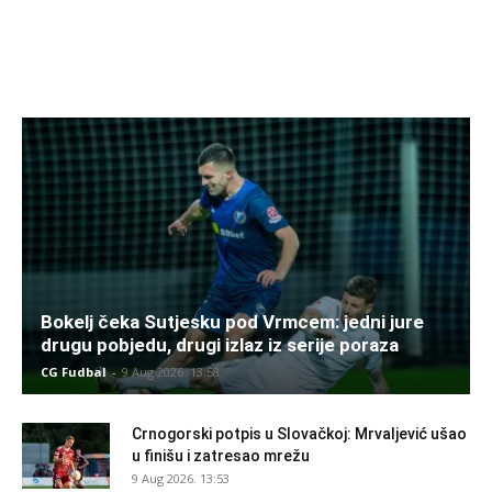
Bokelj čeka Sutjesku pod Vrmcem: jedni jure
drugu pobjedu, drugi izlaz iz serije poraza
CG Fudbal
-
9 Aug 2026. 13:58
Crnogorski potpis u Slovačkoj: Mrvaljević ušao
u finišu i zatresao mrežu
9 Aug 2026. 13:53